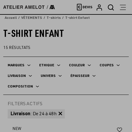
Accèder
€
DEVIS
directement
au
Accueil
VÊTEMENTS
T-shirts
T-shirt Enfant
contenu
T-SHIRT ENFANT
15
RÉSULTATS
MARQUES
ETHIQUE
COULEUR
COUPES
LIVRAISON
UNIVERS
ÉPAISSEUR
COMPOSITION
FILTERS ACTIFS
Livraison
: De 24 à 48h
Aj
NEW