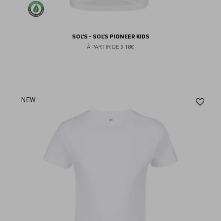
SOL'S - SOL'S PIONEER KIDS
À PARTIR DE
3.18€
Aj
NEW
au
fav