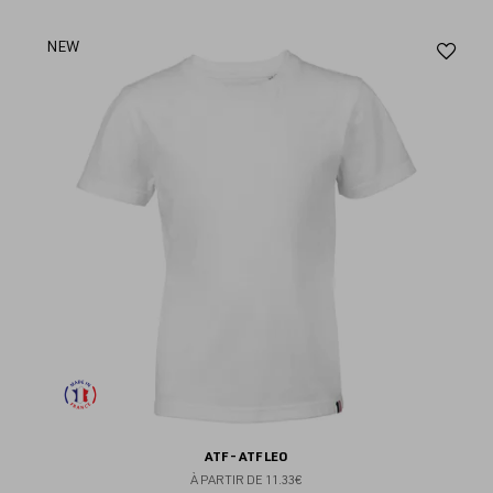
Aj
NEW
au
fav
ATF - ATF LEO
À PARTIR DE
11.33€