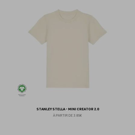
au
fav
STANLEY STELLA - MINI CREATOR 2.0
À PARTIR DE
3.85€