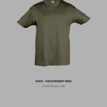
au
fav
SOL'S - SOL'S REGENT KIDS
À PARTIR DE
2.57€