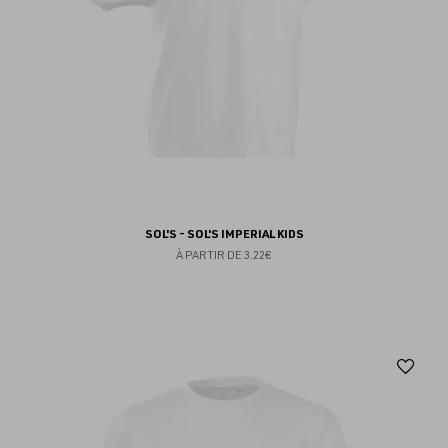
SOL'S - SOL'S IMPERIAL KIDS
À PARTIR DE
3.22€
Aj
au
fav