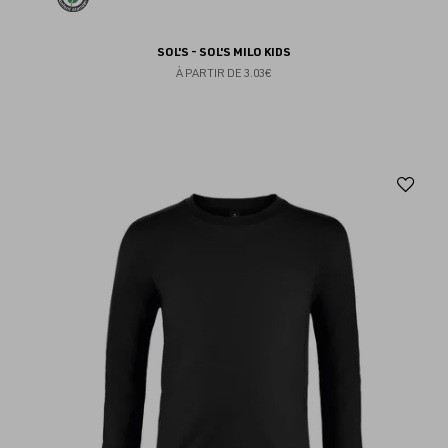
SOL'S - SOL'S MILO KIDS
À PARTIR DE
3.03€
Aj
au
fav