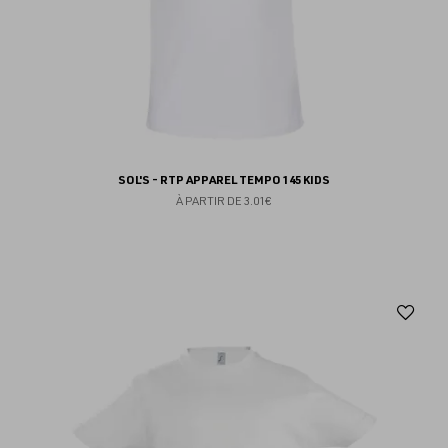
SOL'S - RTP APPAREL TEMPO 145 KIDS
À PARTIR DE
3.01€
Aj
au
fav