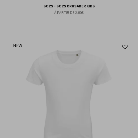
SOL'S - SOL'S CRUSADER KIDS
À PARTIR DE
2.80€
Aj
NEW
au
fav