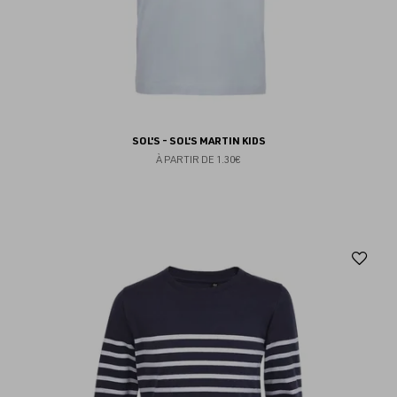
SOL'S - SOL'S MARTIN KIDS
À PARTIR DE
1.30€
Aj
au
fav