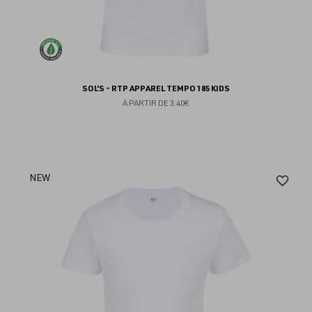
SOL'S - RTP APPAREL TEMPO 185 KIDS
À PARTIR DE
3.40€
Aj
NEW
au
fav