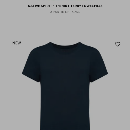
NATIVE SPIRIT - T-SHIRT TERRY TOWEL FILLE
À PARTIR DE
16.25€
Aj
NEW
au
fav