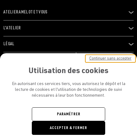
ATELIER AMELOT ET VOUS
OUVRIR
LE
MENU
L'ATELIER
OUVRIR
LE
MENU
LÉGAL
OUVRIR
LE
RESTONS EN CONTACT ! ABONNEZ-VOUS À NOTRE
Continuer sans accepter
MENU
NEWSLETTER
Utilisation des cookies
E-mail
En autorisant ces services tiers, vous autorisez le dépôt et la
E
lecture de cookies et l'utilisation de technologies de suivi
nécessaires à leur bon fonctionnement.
En vous inscrivant, vous acceptez la politique de confidentialité et les
conditions d’utilisation de l’Atelier Amelot
PARAMÉTRER
ATELIER AMELOT - TOUS DROITS
ACCEPTER & FERMER
RÉSERVÉS
Retrouvez
Retrouvez
Retrou
Re