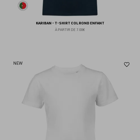
KARIBAN - T-SHIRT COL ROND ENFANT
À PARTIR DE
7.00€
Aj
NEW
au
fav