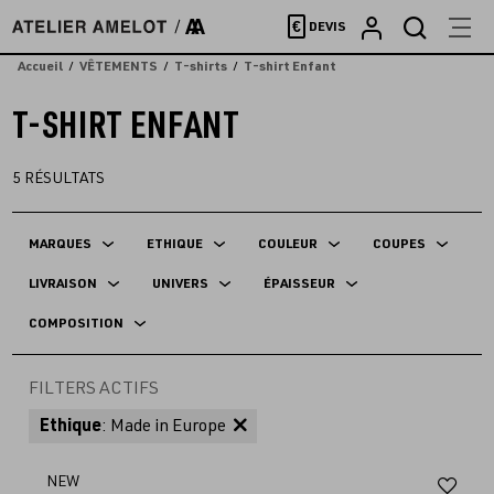
Accèder
€
DEVIS
directement
au
Accueil
VÊTEMENTS
T-shirts
T-shirt Enfant
contenu
T-SHIRT ENFANT
5
RÉSULTATS
MARQUES
ETHIQUE
COULEUR
COUPES
LIVRAISON
UNIVERS
ÉPAISSEUR
COMPOSITION
FILTERS ACTIFS
Ethique
: Made in Europe
Aj
NEW