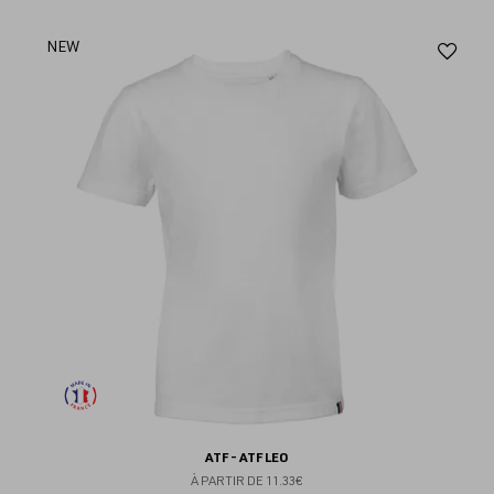
Aj
NEW
au
fav
ATF - ATF LEO
À PARTIR DE
11.33€