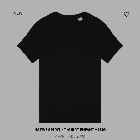
Aj
NEW
au
fav
NATIVE SPIRIT - T-SHIRT ENFANT - 155G
À PARTIR DE
4.79€