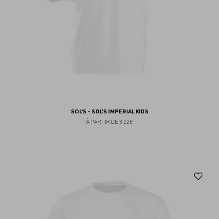
SOL'S - SOL'S IMPERIAL KIDS
À PARTIR DE
3.22€
Aj
au
fav