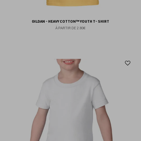
GILDAN - HEAVY COTTON™ YOUTH T- SHIRT
À PARTIR DE
2.80€
Aj
au
fav