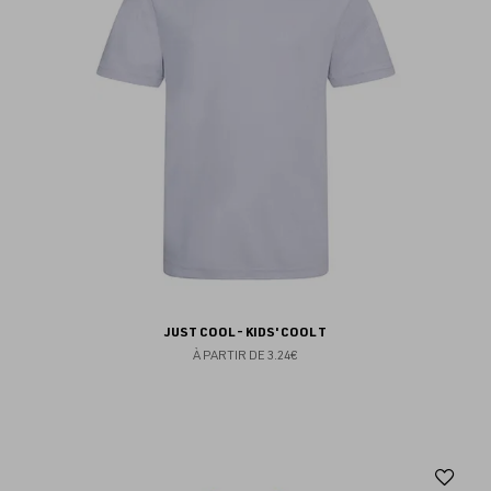
fav
JUST COOL - KIDS' COOL T
À PARTIR DE
3.24€
Aj