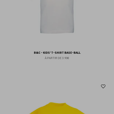
B&C - KIDS' T-SHIRT BASE-BALL
À PARTIR DE
3.90€
Aj
au
fav