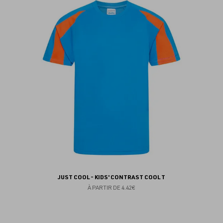
au
fav
JUST COOL - KIDS' CONTRAST COOL T
À PARTIR DE
4.42€