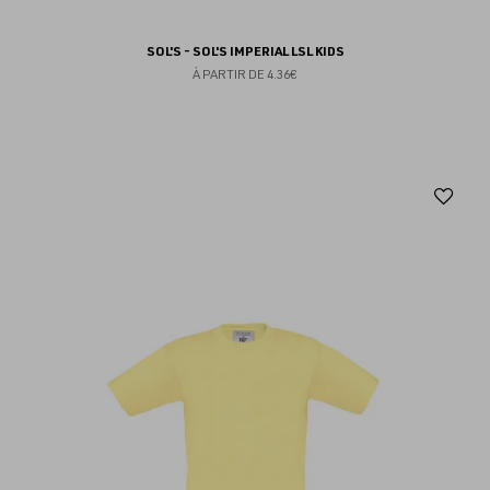
SOL'S - SOL'S IMPERIAL LSL KIDS
À PARTIR DE
4.36€
Aj
au
fav