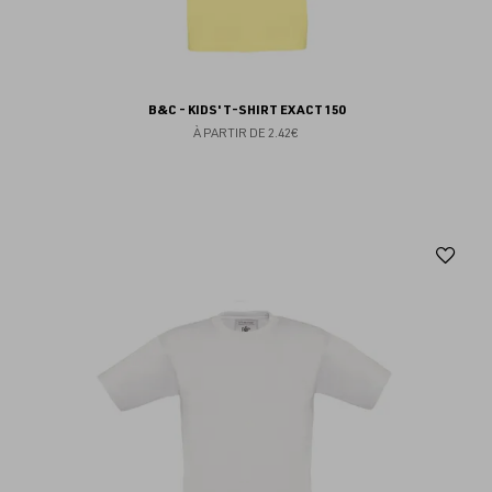
B&C - KIDS' T-SHIRT EXACT 150
À PARTIR DE
2.42€
Aj
au
fav