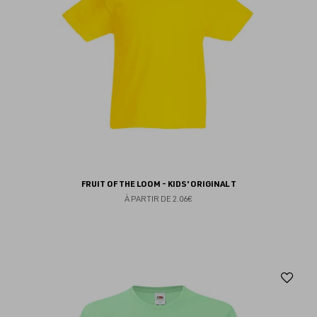
FRUIT OF THE LOOM - KIDS' ORIGINAL T
À PARTIR DE
2.06€
Aj
au