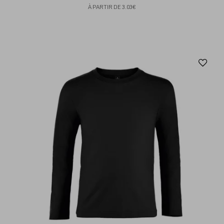
À PARTIR DE
3.03€
Aj
au
fav