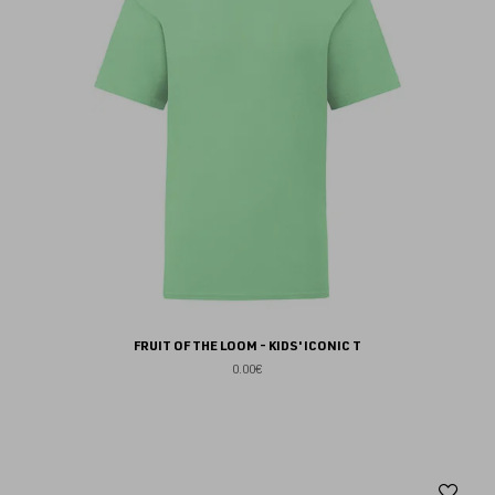
fav
FRUIT OF THE LOOM - KIDS' ICONIC T
0.00€
Aj