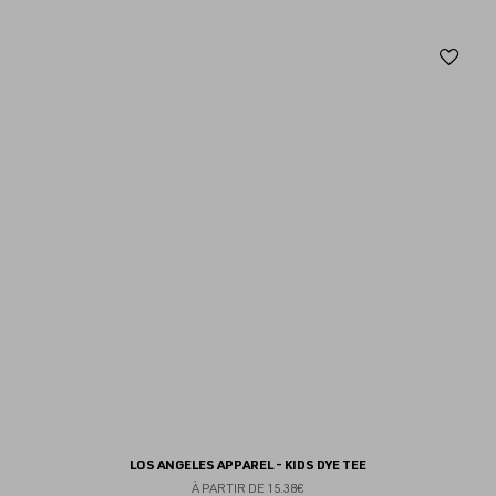
Aj
au
fav
LOS ANGELES APPAREL - KIDS DYE TEE
À PARTIR DE
15.38€