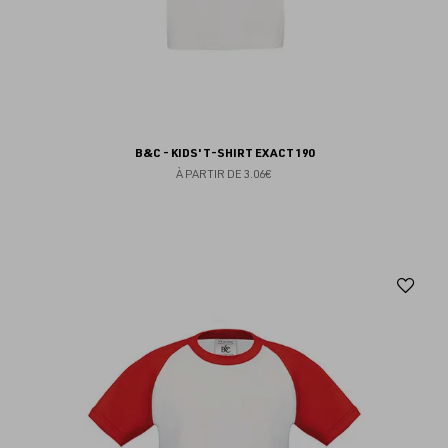
B&C - KIDS' T-SHIRT EXACT 190
À PARTIR DE
3.06€
Aj
au
fav