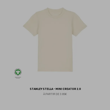
au
fav
STANLEY STELLA - MINI CREATOR 2.0
À PARTIR DE
3.85€