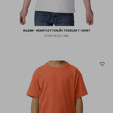
GILDAN - HEAVY COTTON‚Ñ¢ TODDLER T-SHIRT
À PARTIR DE
2.80€
Aj
au
fav