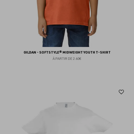
GILDAN - SOFTSTYLE® MIDWEIGHT YOUTH T-SHIRT
À PARTIR DE
2.60€
Aj
au
fav