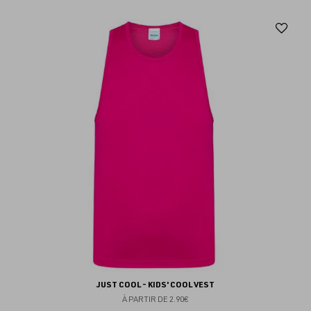
Aj
au
fav
JUST COOL - KIDS' COOL VEST
À PARTIR DE
2.90€