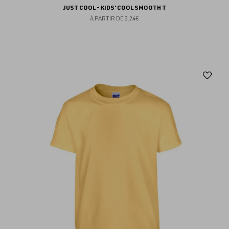
JUST COOL - KIDS' COOL SMOOTH T
À PARTIR DE
3.24€
Aj
au
fav