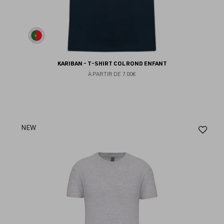
KARIBAN - T-SHIRT COL ROND ENFANT
À PARTIR DE
7.00€
Aj
NEW
au
fav