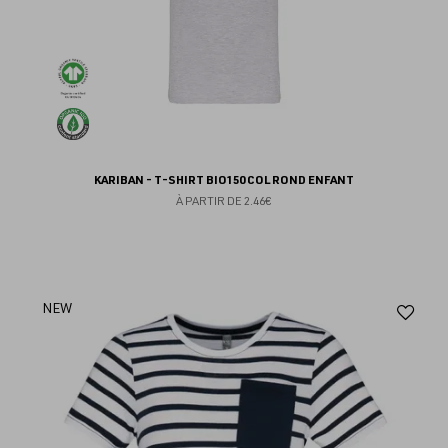
KARIBAN - T-SHIRT BIO150 COL ROND ENFANT
À PARTIR DE
2.46€
Aj
NEW
au
fav