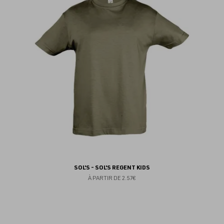
fav
SOL'S - SOL'S REGENT KIDS
À PARTIR DE
2.57€