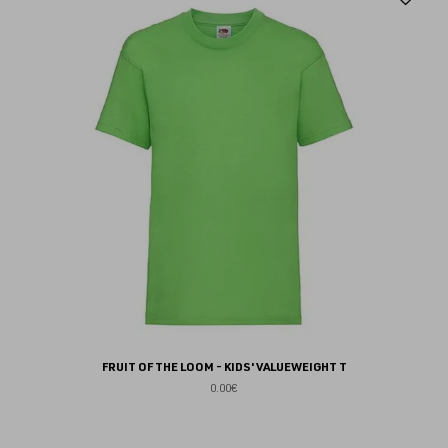
au
fav
FRUIT OF THE LOOM - KIDS' VALUEWEIGHT T
0.00€