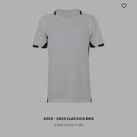
Aj
au
fav
SOL'S - SOL'S CLASSICO KIDS
À PARTIR DE
9.03€