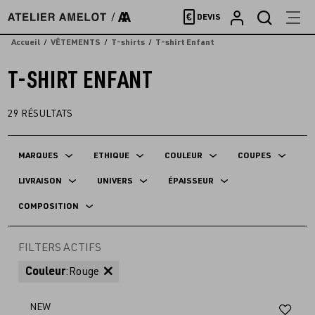
Accèder
€
DEVIS
directement
au
Accueil
VÊTEMENTS
T-shirts
T-shirt Enfant
contenu
T-SHIRT ENFANT
29
RÉSULTATS
MARQUES
ETHIQUE
COULEUR
COUPES
LIVRAISON
UNIVERS
ÉPAISSEUR
COMPOSITION
FILTERS ACTIFS
Couleur
:
Rouge
Aj
NEW