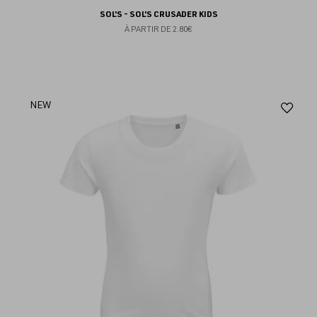
SOL'S - SOL'S CRUSADER KIDS
À PARTIR DE
2.80€
Aj
NEW
au
fav