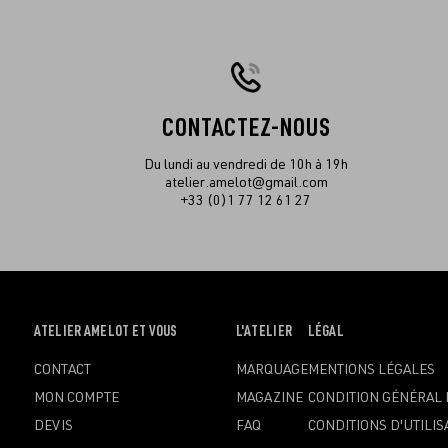
CONTACTEZ-NOUS
Du lundi au vendredi de 10h à 19h
atelier.amelot@gmail.com
+33 (0)1 77 12 61 27
OUVRIR
ATELIER AMELOT ET VOUS
OUVRIR
L'ATELIER
OUVRIR
LÉGAL
LE
LE
LE
CONTACT
MARQUAGE
MENTIONS LÉGALES
MENU
MENU
MENU
MON COMPTE
MAGAZINE
CONDITION GÉNÉRAL 
DEVIS
FAQ
CONDITIONS D'UTILIS