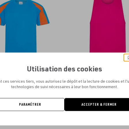
aux
favoris
Utilisation des cookies
COOL - KIDS' CONTRAST COOL T
JUST COOL - KIDS' COOL V
À PARTIR DE
4.42€
À PARTIR DE
2.90€
t ces services tiers, vous autorisez le dépôt et la lecture de cookies et l'u
technologies de suivi nécessaires à leur bon fonctionnement.
PARAMÉTRER
ACCEPTER & FERMER