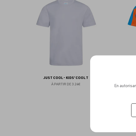
aux
favoris
JUST COOL - KIDS' COOL T
JUST 
À PARTIR DE
3.24€
En autorisan