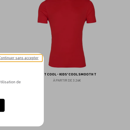
aux
aux
favoris
favoris
Continuer sans accepter
EST
JUST COOL - KIDS' COOL SMOOTH T
À PARTIR DE
3.24€
tilisation de