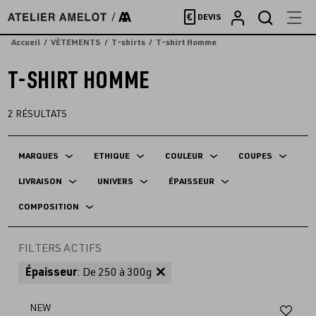
Accèder
€
DEVIS
directement
au
Accueil
VÊTEMENTS
T-shirts
T-shirt Homme
contenu
T-SHIRT HOMME
2
RÉSULTATS
MARQUES
ETHIQUE
COULEUR
COUPES
LIVRAISON
UNIVERS
ÉPAISSEUR
COMPOSITION
FILTERS ACTIFS
Épaisseur
: De 250 à 300g
Aj
NEW