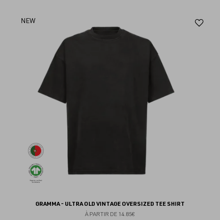
Aj
NEW
au
fav
GRAMMA - ULTRA OLD VINTAGE OVERSIZED TEE SHIRT
À PARTIR DE
14.85€