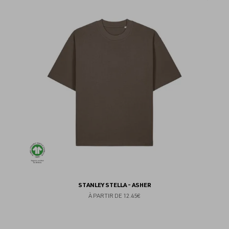
au
fav
STANLEY STELLA - ASHER
À PARTIR DE
12.45€