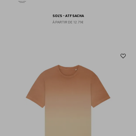
SOL'S - ATF SACHA
À PARTIR DE
12.71€
Aj
au
fav