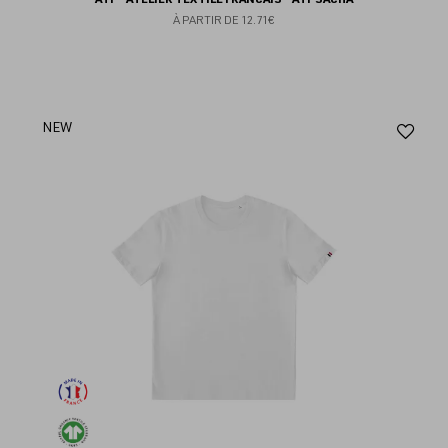
À PARTIR DE
12.71€
Aj
NEW
au
fav