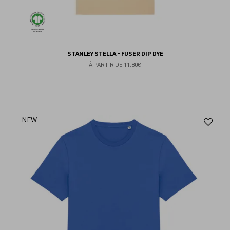
STANLEY STELLA - FUSER DIP DYE
À PARTIR DE
11.80€
Aj
NEW
au
fav