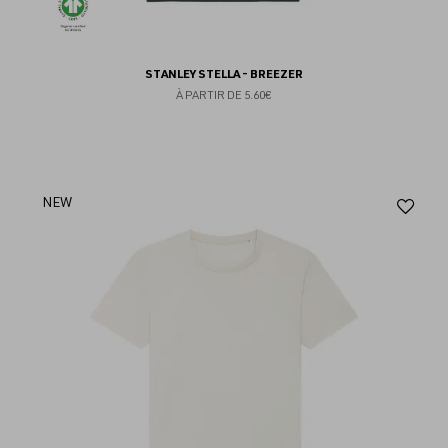
STANLEY STELLA - BREEZER
À PARTIR DE
5.60€
Aj
NEW
au
fav