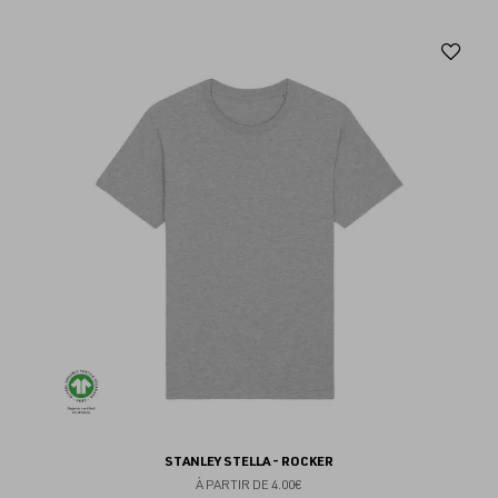
Aj
au
fav
STANLEY STELLA - ROCKER
À PARTIR DE
4.00€