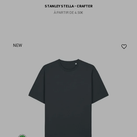
STANLEY STELLA - CRAFTER
À PARTIR DE
4.50€
Aj
NEW
au
fav