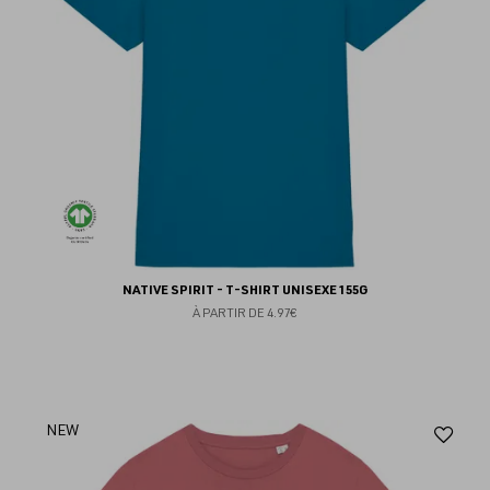
NATIVE SPIRIT - T-SHIRT UNISEXE 155G
À PARTIR DE
4.97€
Aj
NEW
au