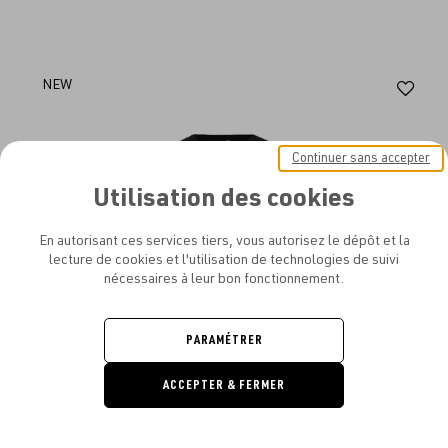
Aj
NEW
au
fav
Continuer sans accepter
Utilisation des cookies
En autorisant ces services tiers, vous autorisez le dépôt et la
lecture de cookies et l'utilisation de technologies de suivi
nécessaires à leur bon fonctionnement.
PARAMÉTRER
ACCEPTER & FERMER
DEMANDE
DE DEVIS