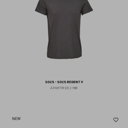
SOL'S - SOL'S REGENT V
À PARTIR DE
2.98€
Aj
NEW