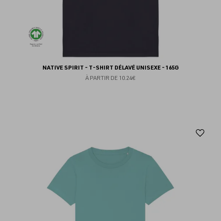
NATIVE SPIRIT - T-SHIRT DÉLAVÉ UNISEXE - 165G
À PARTIR DE
10.24€
Aj
au
fav