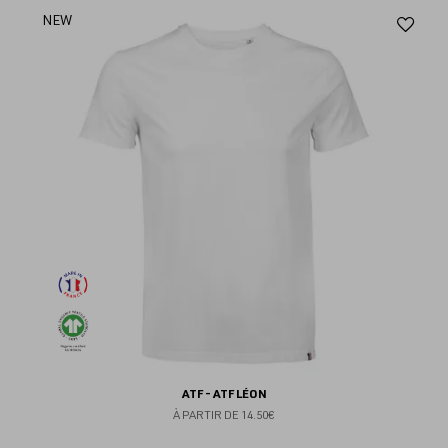
Aj
NEW
au
fav
ATF - ATF LÉON
À PARTIR DE
14.50€