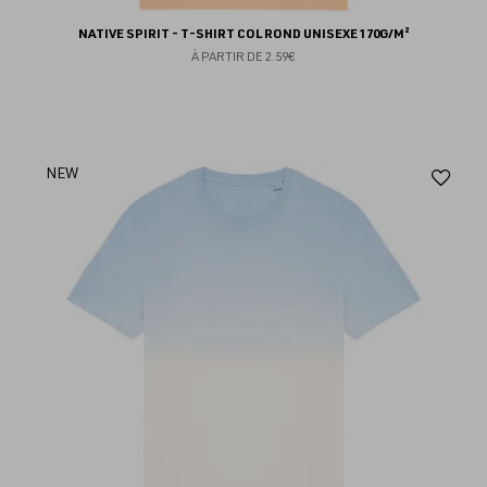
NATIVE SPIRIT - T-SHIRT COL ROND UNISEXE 170G/M²
À PARTIR DE
2.59€
Aj
NEW
au
fav