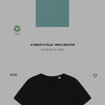
STANLEY STELLA - MINI CREATOR
À PARTIR DE
3.85€
Aj
NEW
au
fav