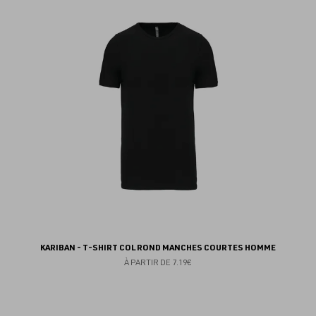
au
fav
KARIBAN - T-SHIRT COL ROND MANCHES COURTES HOMME
À PARTIR DE
7.19€