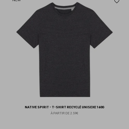
Aj
au
fav
NATIVE SPIRIT - T-SHIRT RECYCLÉ UNISEXE 160G
À PARTIR DE
2.59€