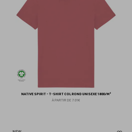
fav
NATIVE SPIRIT - T-SHIRT COL ROND UNISEXE 180G/M²
À PARTIR DE
7.01€
NEW