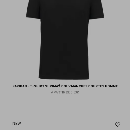
KARIBAN - T-SHIRT SUPIMA® COL V MANCHES COURTES HOMME
À PARTIR DE
3.83€
Aj
NEW