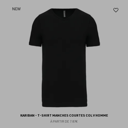
Aj
NEW
au
fav
KARIBAN - T-SHIRT MANCHES COURTES COL V HOMME
À PARTIR DE
7.87€