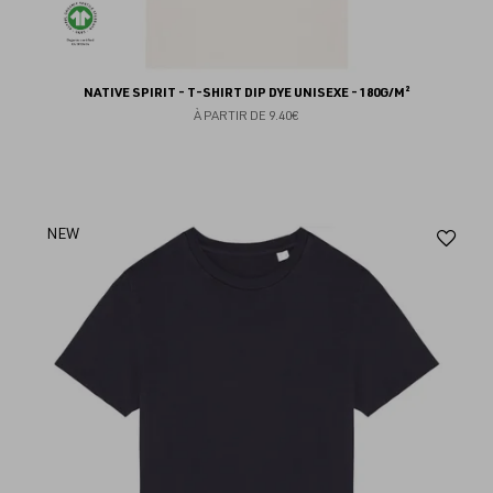
NATIVE SPIRIT - T-SHIRT DIP DYE UNISEXE - 180G/M²
À PARTIR DE
9.40€
Aj
NEW
au
fav