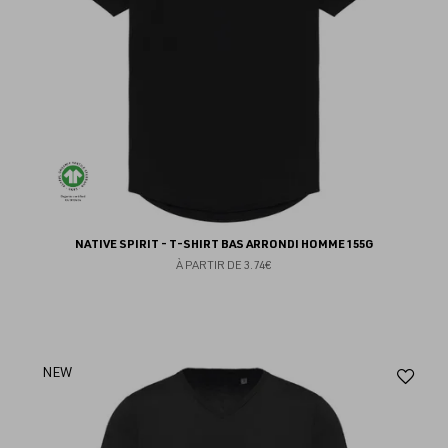
NATIVE SPIRIT - T-SHIRT BAS ARRONDI HOMME 155G
À PARTIR DE
3.74€
Aj
NEW
au
fav