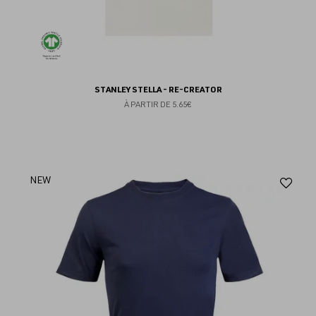
STANLEY STELLA - RE-CREATOR
À PARTIR DE
5.65€
Aj
NEW
au
fav