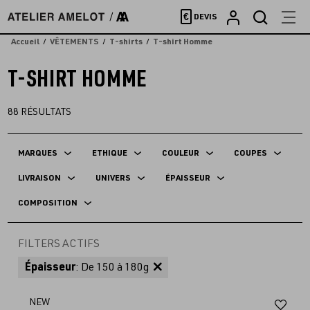
Accèder
€
DEVIS
directement
au
Accueil
VÊTEMENTS
T-shirts
T-shirt Homme
contenu
T-SHIRT HOMME
88
RÉSULTATS
MARQUES
ETHIQUE
COULEUR
COUPES
LIVRAISON
UNIVERS
ÉPAISSEUR
COMPOSITION
FILTERS ACTIFS
Épaisseur
: De 150 à 180g
Aj
NEW