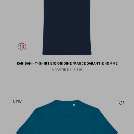
KARIBAN - T-SHIRT BIO ORIGINE FRANCE GARANTIE HOMME
À PARTIR DE
13.37€
Aj
NEW
au
fav