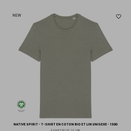
Aj
NEW
au
fav
NATIVE SPIRIT - T-SHIRT EN COTON BIO ET LIN UNISEXE - 150G
À PARTIR DE
10.18€