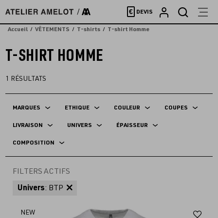
Accèder
€
DEVIS
directement
au
Accueil
VÊTEMENTS
T-shirts
T-shirt Homme
contenu
T-SHIRT HOMME
1
RÉSULTATS
MARQUES
ETHIQUE
COULEUR
COUPES
LIVRAISON
UNIVERS
ÉPAISSEUR
COMPOSITION
FILTERS ACTIFS
Univers
: BTP
Aj
NEW