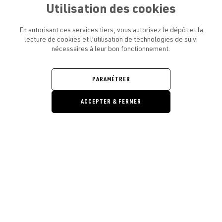
Utilisation des cookies
En autorisant ces services tiers, vous autorisez le dépôt et la
lecture de cookies et l'utilisation de technologies de suivi
nécessaires à leur bon fonctionnement.
ATELIER AMELOT ET VOUS
OUVRIR
LE
MENU
L'ATELIER
PARAMÉTRER
OUVRIR
LE
MENU
ACCEPTER & FERMER
LÉGAL
OUVRIR
LE
RESTONS EN CONTACT ! ABONNEZ-VOUS À NOTRE
MENU
NEWSLETTER
Ouvrir la barre de gestion des cooki
E-mail
E
En vous inscrivant, vous acceptez la politique de confidentialité et les
conditions d’utilisation de l’Atelier Amelot