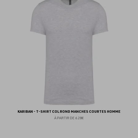
au
fav
KARIBAN - T-SHIRT COL ROND MANCHES COURTES HOMME
À PARTIR DE
6.28€