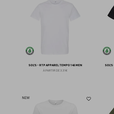
aux
favoris
SOL'S - RTP APPAREL TEMPO 145 MEN
SOL'S
À PARTIR DE
3.31€
Ajouter
NEW
aux