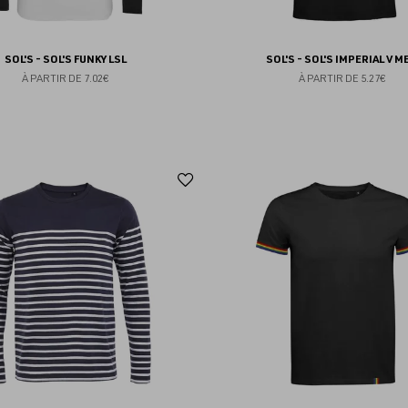
SOL'S - SOL'S FUNKY LSL
SOL'S - SOL'S IMPERIAL V M
À PARTIR DE
7.02€
À PARTIR DE
5.27€
Ajouter
aux
favoris