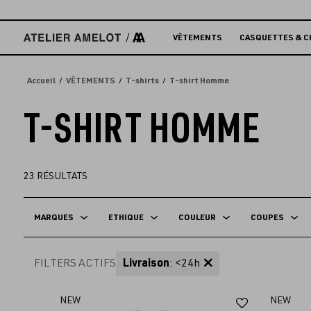
Accèder
directement
au
VÊTEMENTS
CASQUETTES & C
contenu
Accueil
VÊTEMENTS
T-shirts
T-shirt Homme
T-SHIRT HOMME
23
RÉSULTATS
MARQUES
ETHIQUE
COULEUR
COUPES
FILTERS ACTIFS
Livraison
: <24h
Ajouter
NEW
NEW