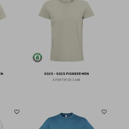
aux
aux
favoris
favoris
EN
SOL'S - SOL'S PIONEER MEN
À PARTIR DE
3.66€
Ajouter
Ajoute
aux
aux