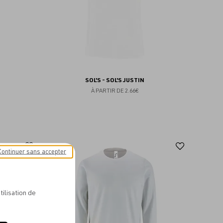
SOL'S - SOL'S JUSTIN
À PARTIR DE
2.66€
Ajouter
Ajoute
Continuer sans accepter
aux
aux
favoris
favoris
tilisation de