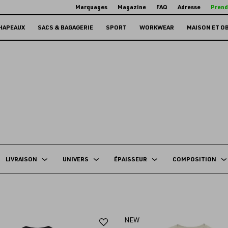
Marquages
Magazine
FAQ
Adresse
Prend
HAPEAUX
SACS & BAGAGERIE
SPORT
WORKWEAR
MAISON ET O
LIVRAISON
UNIVERS
ÉPAISSEUR
COMPOSITION
Ajouter
NEW