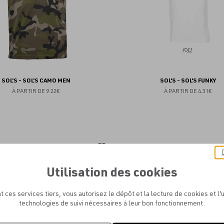
SOL'S - SOL'S CAMO MEN
SOL'S - SOL'S FUNKY
À PARTIR DE
9.22€
À PARTIR DE
4.31€
Ajouter
aux
Utilisation des cookies
favoris
t ces services tiers, vous autorisez le dépôt et la lecture de cookies et l'u
technologies de suivi nécessaires à leur bon fonctionnement.