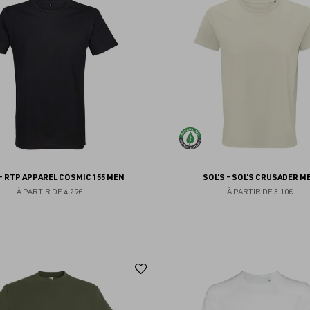
aux
favoris
 - RTP APPAREL COSMIC 155 MEN
SOL'S - SOL'S CRUSADER M
À PARTIR DE
4.29€
À PARTIR DE
3.10€
Ajouter
aux