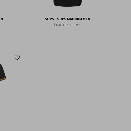
EN
SOL'S - SOL'S MAGNUM MEN
À PARTIR DE
5.97€
Ajouter
aux
favoris