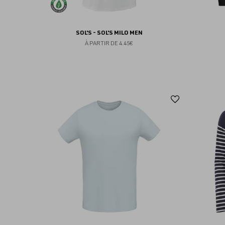
SOL'S - SOL'S MILO MEN
À PARTIR DE
4.45€
Ajouter
aux
favoris