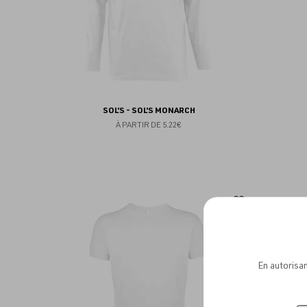
SOL'S - SOL'S MONARCH
À PARTIR DE
5.22€
Ajouter
aux
favoris
En autorisan