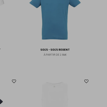
favoris
favoris
T
SOL'S - SOL'S REGENT
À PARTIR DE
2.84€
Ajouter
Ajoute
aux
aux
favoris
favoris