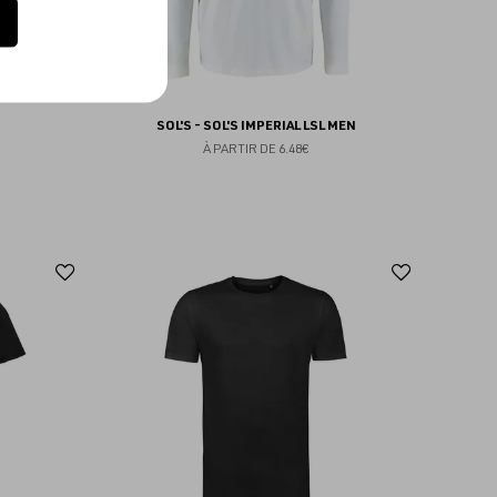
SOL'S - SOL'S IMPERIAL LSL MEN
À PARTIR DE
6.48€
Ajouter
Ajoute
aux
aux
favoris
favoris