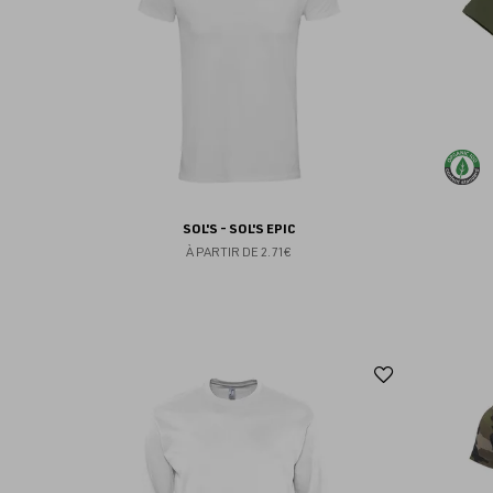
favoris
SOL'S - SOL'S EPIC
À PARTIR DE
2.71€
Ajouter
aux
favoris