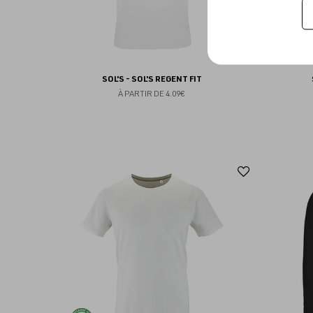
SOL'S - SOL'S REGENT FIT
À PARTIR DE
4.09€
Ajouter
aux
favoris