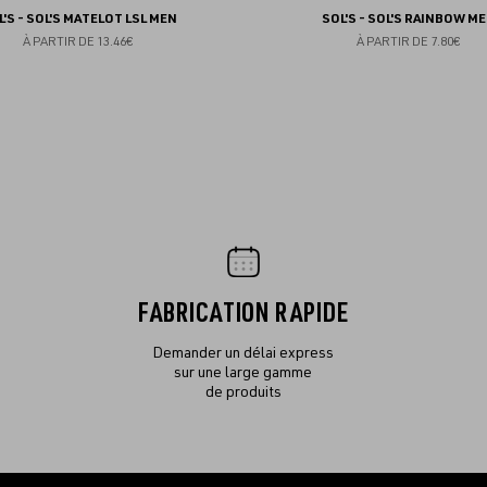
L'S - SOL'S MATELOT LSL MEN
SOL'S - SOL'S RAINBOW M
À PARTIR DE
13.46€
À PARTIR DE
7.80€
FABRICATION RAPIDE
Demander un délai express
sur une large gamme
de produits