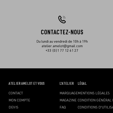
CONTACTEZ-NOUS
Du lundi au vendredi de 10h à 19h
atelier.amelot@gmail.com
+33 (0)1 77 12 61 27
OUVRIR
ATELIER AMELOT ET VOUS
OUVRIR
L'ATELIER
OUVRIR
LÉGAL
LE
LE
LE
CONTACT
MARQUAGE
MENTIONS LÉGALES
MENU
MENU
MENU
MON COMPTE
MAGAZINE
CONDITION GÉNÉRAL 
DEVIS
FAQ
CONDITIONS D'UTILIS