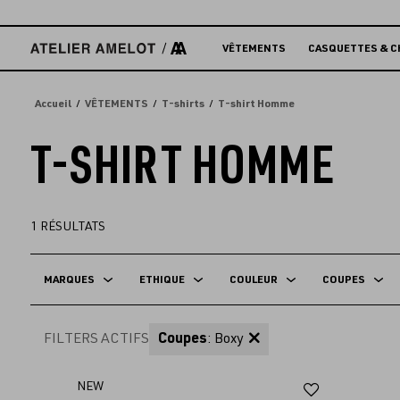
Accèder
directement
au
VÊTEMENTS
CASQUETTES & C
contenu
Accueil
VÊTEMENTS
T-shirts
T-shirt Homme
T-SHIRT HOMME
1
RÉSULTATS
MARQUES
ETHIQUE
COULEUR
COUPES
FILTERS ACTIFS
Coupes
: Boxy
Ajouter
NEW