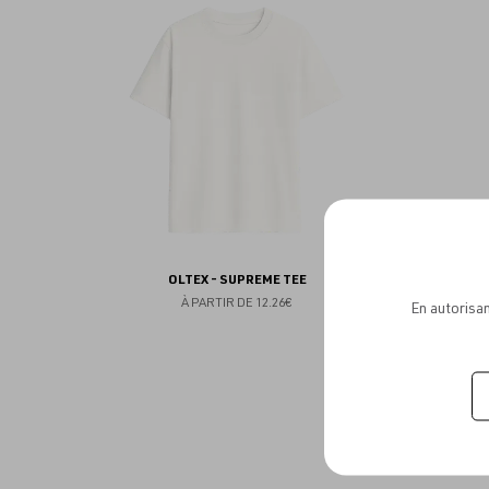
aux
favoris
OLTEX - SUPREME TEE
À PARTIR DE
12.26€
En autorisan