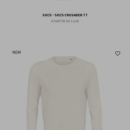
SOL'S - SOL'S CRUSADER TT
À PARTIR DE
4.41€
Aj
NEW
au
fav