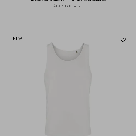
À PARTIR DE
4.32€
Aj
NEW
au
fav