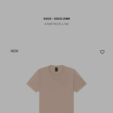
SOL'S - SOL'S LYAM
À PARTIR DE
4.76€
Aj
NEW
au
fav