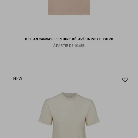
BELLA&CANVAS - T-SHIRT DÉLAVÉ UNISEXE LOURD
À PARTIR DE
10.65€
Aj
NEW
au
fav