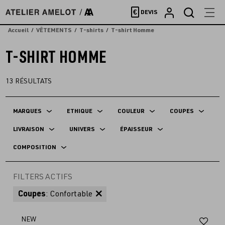
Accèder
€
DEVIS
directement
au
Accueil
VÊTEMENTS
T-shirts
T-shirt Homme
contenu
T-SHIRT HOMME
13
RÉSULTATS
MARQUES
ETHIQUE
COULEUR
COUPES
LIVRAISON
UNIVERS
ÉPAISSEUR
COMPOSITION
FILTERS ACTIFS
Coupes
: Confortable
Aj
NEW