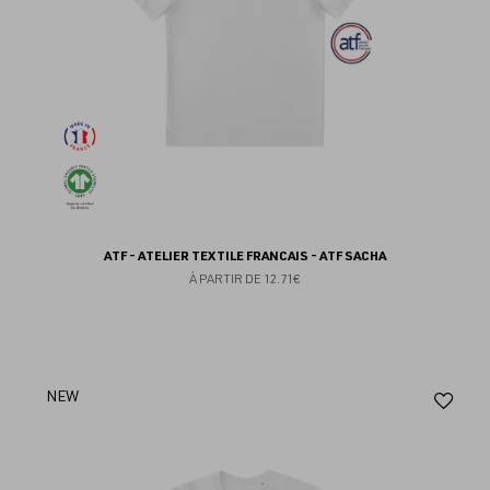
ATF - ATELIER TEXTILE FRANCAIS - ATF SACHA
À PARTIR DE
12.71€
Aj
NEW
au
fav