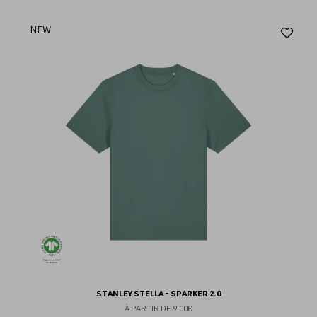
Aj
NEW
au
fav
STANLEY STELLA - SPARKER 2.0
À PARTIR DE
9.00€