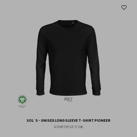
Aj
au
fav
SOL´S - UNISEX LONG SLEEVE T-SHIRT PIONEER
À PARTIR DE
9.10€