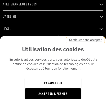
ATELIER AMELOT ET VOUS
OUVRIR
LE
MENU
L'ATELIER
OUVRIR
LE
MENU
LÉGAL
OUVRIR
LE
RESTONS EN CONTACT ! ABONNEZ-VOUS À NOTRE
Continuer sans accepter
MENU
NEWSLETTER
Utilisation des cookies
E-mail
En autorisant ces services tiers, vous autorisez le dépôt et la
E
lecture de cookies et l'utilisation de technologies de suivi
nécessaires à leur bon fonctionnement.
En vous inscrivant, vous acceptez la politique de confidentialité et les
conditions d’utilisation de l’Atelier Amelot
PARAMÉTRER
ATELIER AMELOT - TOUS DROITS
ACCEPTER & FERMER
RÉSERVÉS
Retrouvez
Retrouvez
Retrou
Re
nous
nous
nous
no