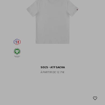
SOL'S - ATF SACHA
À PARTIR DE
12.71€
Aj