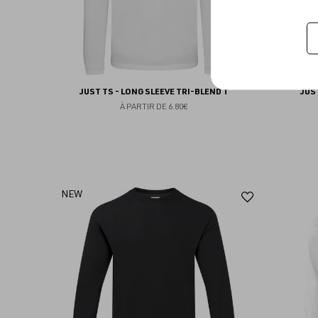
JUST TS - LONG SLEEVE TRI-BLEND T
JUS
À PARTIR DE
6.80€
Ajouter
NEW
aux
favoris