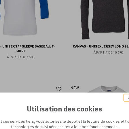
- UNISEX 3 / 4 SLEEVE BASEBALL T-
CANVAS - UNISEX JERSEY LONG SL
SHIRT
À PARTIR DE
10.69€
À PARTIR DE
6.50€
Ajouter
NEW
aux
favoris
Utilisation des cookies
t ces services tiers, vous autorisez le dépôt et la lecture de cookies et l'u
technologies de suivi nécessaires à leur bon fonctionnement.