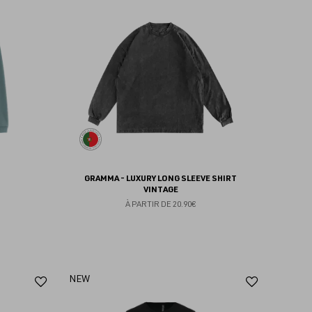
aux
aux
favoris
favoris
GRAMMA - LUXURY LONG SLEEVE SHIRT
VINTAGE
À PARTIR DE
20.90€
Ajouter
Ajoute
NEW
aux
aux