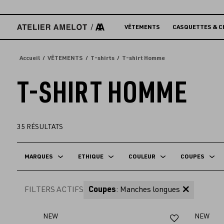
Accèder
directement
au
VÊTEMENTS
CASQUETTES & C
contenu
Accueil
VÊTEMENTS
T-shirts
T-shirt Homme
T-SHIRT HOMME
35
RÉSULTATS
MARQUES
ETHIQUE
COULEUR
COUPES
FILTERS ACTIFS
Coupes
: Manches longues
Ajouter
NEW
NEW