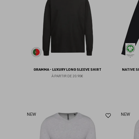
favoris
GRAMMA - LUXURY LONG SLEEVE SHIRT
NATIVE S
À PARTIR DE
20.90€
Ajouter
NEW
NEW
aux
favoris