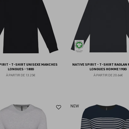
favoris
PIRIT - T-SHIRT UNISEXE MANCHES
NATIVE SPIRIT - T-SHIRT RAGLAN
LONGUES - 180G
LONGUES HOMME 190G
À PARTIR DE
13.25€
À PARTIR DE
20.64€
Ajouter
NEW
aux
favoris