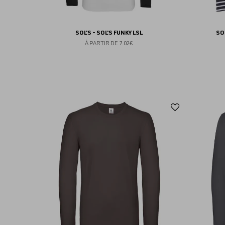
SOL'S - SOL'S FUNKY LSL
SO
À PARTIR DE
7.02€
Ajouter
aux
favoris