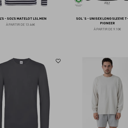
L'S - SOL'S MATELOT LSL MEN
SOL´S - UNISEX LONG SLEEVE T
PIONEER
À PARTIR DE
13.46€
À PARTIR DE
9.10€
Ajouter
aux
favoris