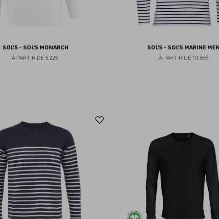
SOL'S - SOL'S MONARCH
SOL'S - SOL'S MARINE ME
À PARTIR DE
5.22€
À PARTIR DE
10.86€
Ajouter
aux
favoris