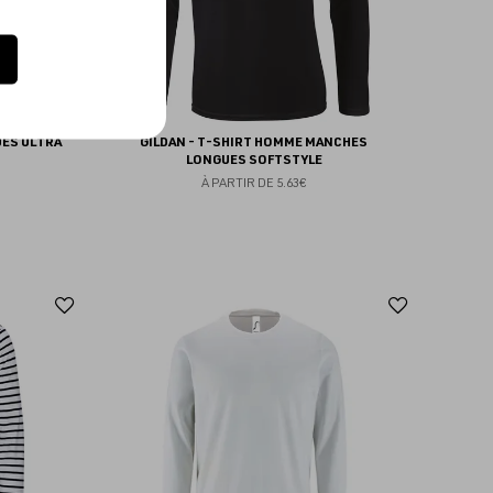
UES ULTRA
GILDAN - T-SHIRT HOMME MANCHES
LONGUES SOFTSTYLE
À PARTIR DE
5.63€
Ajouter
Ajoute
aux
aux
favoris
favoris