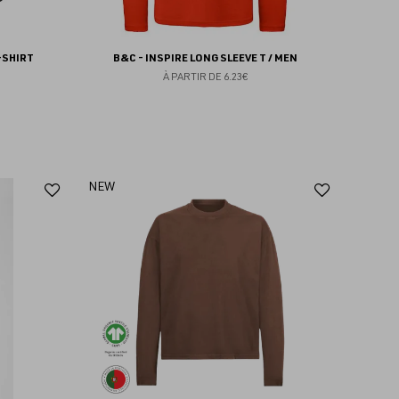
-SHIRT
B&C - INSPIRE LONG SLEEVE T / MEN
À PARTIR DE
6.23€
Ajouter
Ajoute
NEW
aux
aux
favoris
favoris