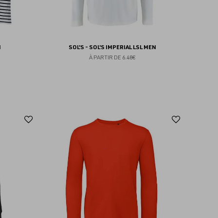
N
SOL'S - SOL'S IMPERIAL LSL MEN
À PARTIR DE
6.48€
Ajouter
Ajoute
aux
aux
favoris
favoris