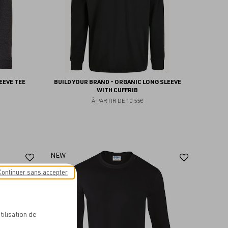
EEVE TEE
BUILD YOUR BRAND - ORGANIC LONG SLEEVE
WITH CUFFRIB
À PARTIR DE
10.55€
Ajouter
Ajoute
NEW
aux
aux
Continuer sans accepter
favoris
favoris
tilisation de