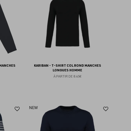
favoris
favoris
 MANCHES
KARIBAN - T-SHIRT COL ROND MANCHES
LONGUES HOMME
À PARTIR DE
8.45€
Ajouter
Ajoute
NEW
aux
aux
favoris
favoris