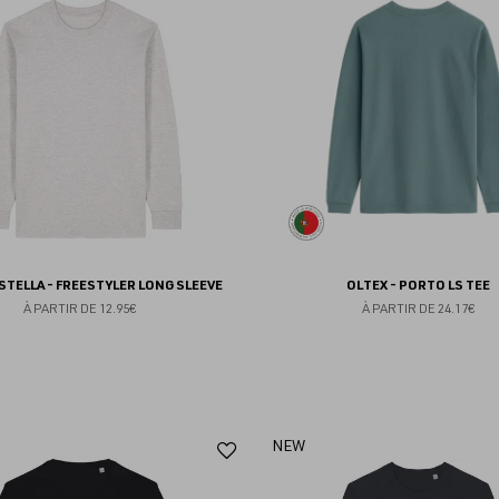
aux
favoris
STELLA - FREESTYLER LONG SLEEVE
OLTEX - PORTO LS TEE
À PARTIR DE
12.95€
À PARTIR DE
24.17€
Ajouter
NEW
aux