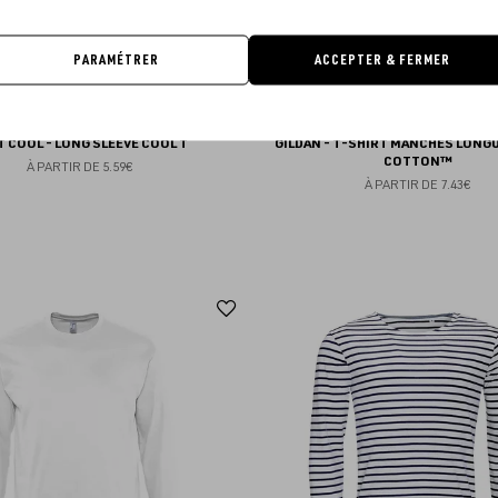
PARAMÉTRER
ACCEPTER & FERMER
T COOL - LONG SLEEVE COOL T
GILDAN - T-SHIRT MANCHES LONG
COTTON™
À PARTIR DE
5.59€
À PARTIR DE
7.43€
Ajouter
aux
favoris