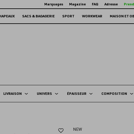
Marquages
Magazine
FAQ
Adresse
Prend
HAPEAUX
SACS & BAGAGERIE
SPORT
WORKWEAR
MAISON ET O
LIVRAISON
UNIVERS
ÉPAISSEUR
COMPOSITION
Ajouter
NEW