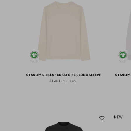
aux
favoris
STANLEY STELLA - CREATOR 2.0 LONG SLEEVE
STANLEY 
À PARTIR DE
7.45€
Ajouter
NEW
aux