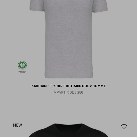
KARIBAN - T-SHIRT BIO150IC COL V HOMME
À PARTIR DE
3.28€
Aj
NEW
au