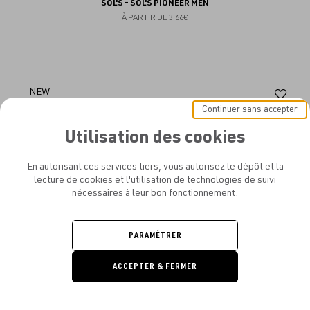
SOL'S - SOL'S PIONEER MEN
À PARTIR DE
3.66€
Aj
NEW
Continuer sans accepter
au
Utilisation des cookies
fav
En autorisant ces services tiers, vous autorisez le dépôt et la
lecture de cookies et l'utilisation de technologies de suivi
nécessaires à leur bon fonctionnement.
PARAMÉTRER
ACCEPTER & FERMER
DEMANDE
DE DEVIS