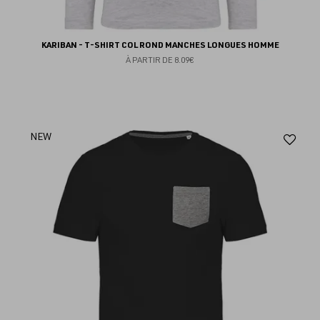
KARIBAN - T-SHIRT COL ROND MANCHES LONGUES HOMME
À PARTIR DE
8.09€
Aj
NEW
au
fav