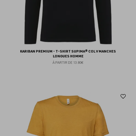
KARIBAN PREMIUM - T-SHIRT SUPIMA® COL V MANCHES
LONGUES HOMME
À PARTIR DE
13.80€
Aj
au
fav