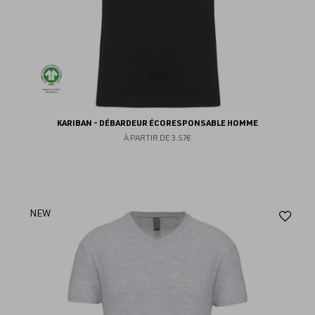
KARIBAN - DÉBARDEUR ÉCORESPONSABLE HOMME
À PARTIR DE
3.57€
Aj
NEW
au
fav