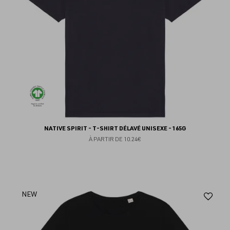
NATIVE SPIRIT - T-SHIRT DÉLAVÉ UNISEXE - 165G
À PARTIR DE
10.24€
Aj
NEW
au