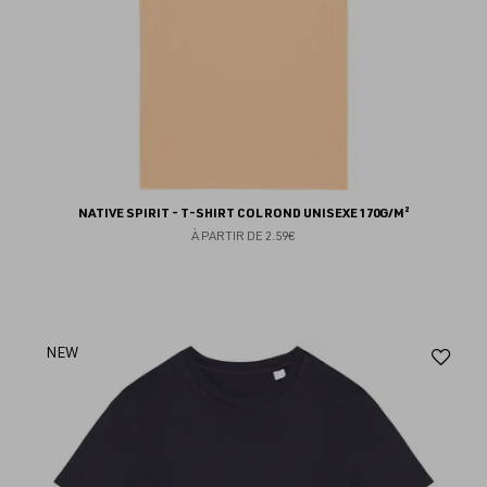
NATIVE SPIRIT - T-SHIRT COL ROND UNISEXE 170G/M²
À PARTIR DE
2.59€
Aj
NEW
au
fav