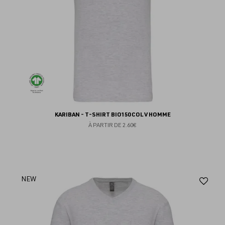
KARIBAN - T-SHIRT BIO150 COL V HOMME
À PARTIR DE
2.60€
Aj
NEW
au
fav