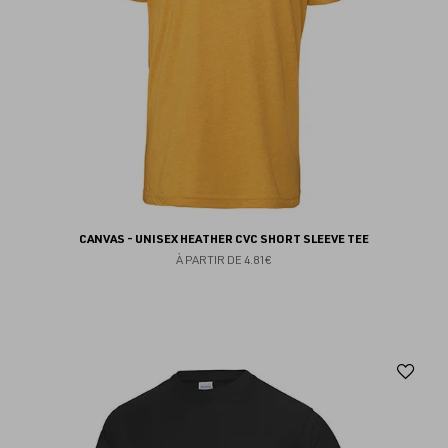
CANVAS - UNISEX HEATHER CVC SHORT SLEEVE TEE
À PARTIR DE
4.81€
Aj
au
fav