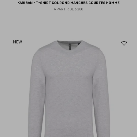
KARIBAN - T-SHIRT COL ROND MANCHES COURTES HOMME
À PARTIR DE
6.28€
Aj
NEW
au
fav