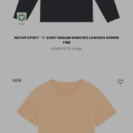
NATIVE SPIRIT - T-SHIRT RAGLAN MANCHES LONGUES HOMME
190G
À PARTIR DE
20.64€
Aj
NEW
au
fav