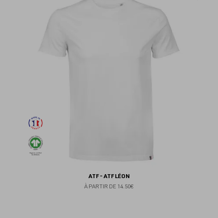
au
fav
ATF - ATF LÉON
À PARTIR DE
14.50€