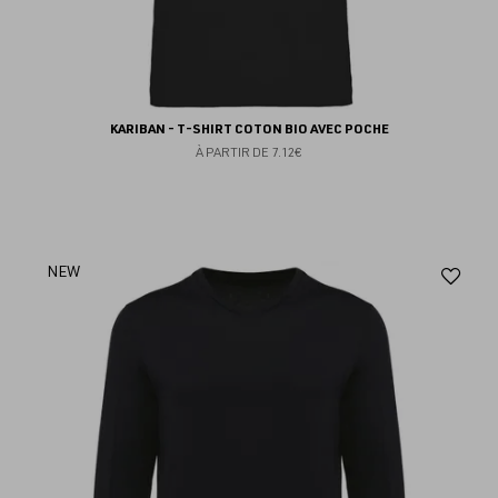
KARIBAN - T-SHIRT COTON BIO AVEC POCHE
À PARTIR DE
7.12€
Aj
NEW
au
fav