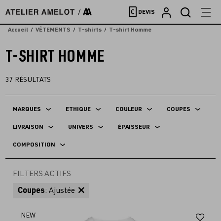
Accèder
€
DEVIS
directement
au
Accueil
VÊTEMENTS
T-shirts
T-shirt Homme
contenu
T-SHIRT HOMME
37
RÉSULTATS
MARQUES
ETHIQUE
COULEUR
COUPES
LIVRAISON
UNIVERS
ÉPAISSEUR
COMPOSITION
FILTERS ACTIFS
Coupes
: Ajustée
Aj
NEW