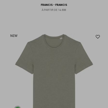
FRANCIS - FRANCIS
À PARTIR DE
14.80€
Aj
NEW
au
fav