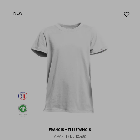
Aj
NEW
au
fav
FRANCIS - TITI FRANCIS
À PARTIR DE
12.48€