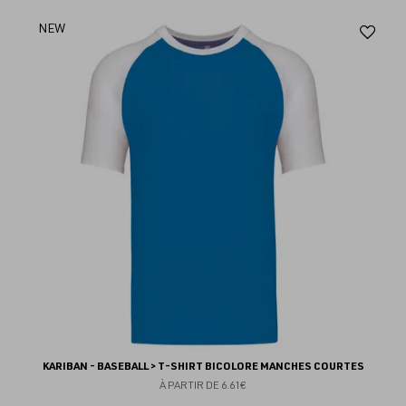
Aj
NEW
au
fav
KARIBAN - BASEBALL > T-SHIRT BICOLORE MANCHES COURTES
À PARTIR DE
6.61€