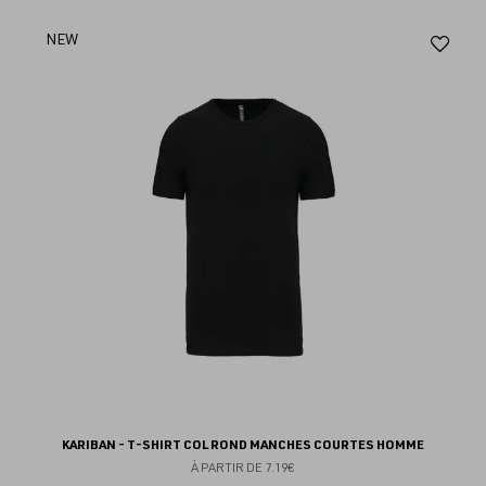
Aj
NEW
au
fav
KARIBAN - T-SHIRT COL ROND MANCHES COURTES HOMME
À PARTIR DE
7.19€