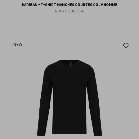
KARIBAN - T-SHIRT MANCHES COURTES COL V HOMME
À PARTIR DE
7.87€
Aj
NEW
au
fav