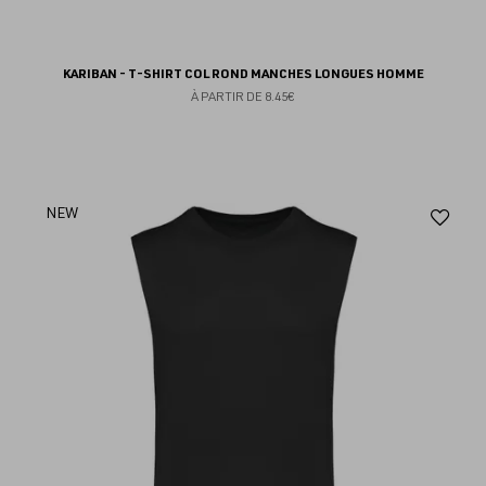
KARIBAN - T-SHIRT COL ROND MANCHES LONGUES HOMME
À PARTIR DE
8.45€
Aj
NEW
au
fav