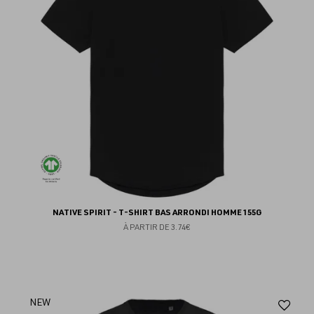
fav
NATIVE SPIRIT - T-SHIRT BAS ARRONDI HOMME 155G
À PARTIR DE
3.74€
Aj
NEW