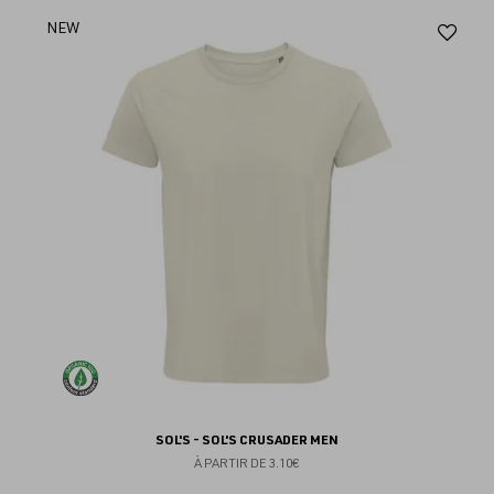
Aj
NEW
au
fav
SOL'S - SOL'S CRUSADER MEN
À PARTIR DE
3.10€