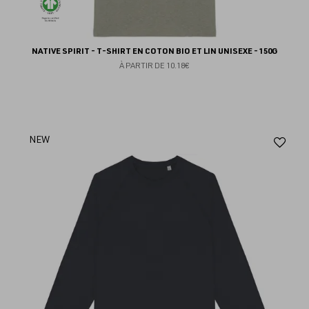
NATIVE SPIRIT - T-SHIRT EN COTON BIO ET LIN UNISEXE - 150G
À PARTIR DE
10.18€
Aj
NEW
au
fav