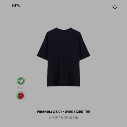
Aj
NEW
au
fav
FRIENDLYWEAR - OVERSIZED TEE
À PARTIR DE
15.47€