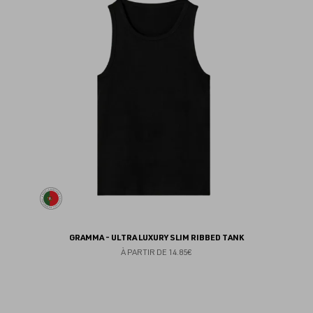
au
fav
GRAMMA - ULTRA LUXURY SLIM RIBBED TANK
À PARTIR DE
14.85€