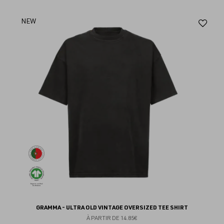
Aj
NEW
au
fav
GRAMMA - ULTRA OLD VINTAGE OVERSIZED TEE SHIRT
À PARTIR DE
14.85€