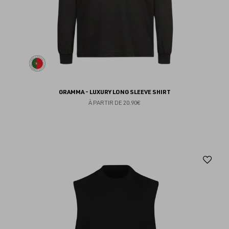
GRAMMA - LUXURY LONG SLEEVE SHIRT
À PARTIR DE
20.90€
Aj
au
fav