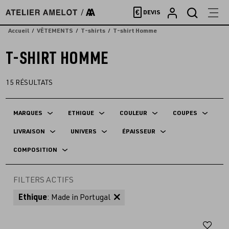
Accèder
€
DEVIS
directement
au
Accueil
VÊTEMENTS
T-shirts
T-shirt Homme
contenu
T-SHIRT HOMME
15
RÉSULTATS
MARQUES
ETHIQUE
COULEUR
COUPES
LIVRAISON
UNIVERS
ÉPAISSEUR
COMPOSITION
FILTERS ACTIFS
Ethique
: Made in Portugal
Aj