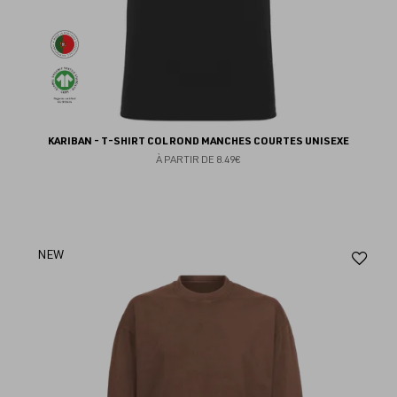
KARIBAN - T-SHIRT COL ROND MANCHES COURTES UNISEXE
À PARTIR DE
8.49€
Aj
NEW
au
fav