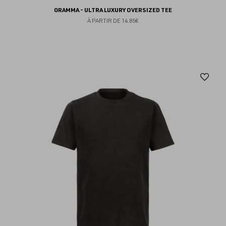
GRAMMA - ULTRA LUXURY OVERSIZED TEE
À PARTIR DE
14.85€
Aj
au
fav