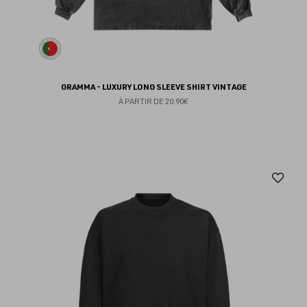
GRAMMA - LUXURY LONG SLEEVE SHIRT VINTAGE
À PARTIR DE
20.90€
Aj
au
fav