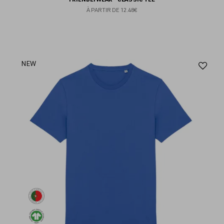
À PARTIR DE
12.48€
Aj
NEW
au
fav