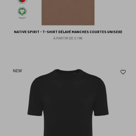
NATIVE SPIRIT - T-SHIRT DÉLAVÉ MANCHES COURTES UNISEXE
À PARTIR DE
5.19€
Aj
NEW
au
fav