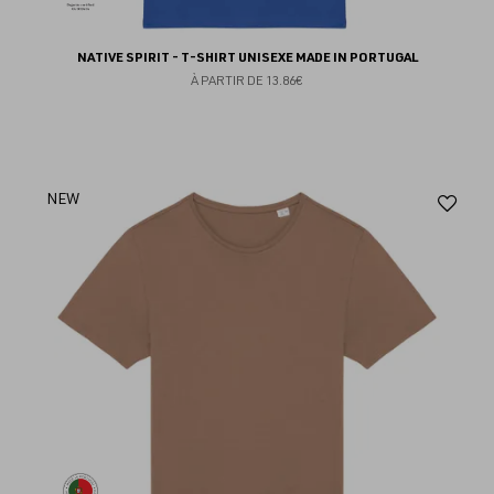
NATIVE SPIRIT - T-SHIRT UNISEXE MADE IN PORTUGAL
À PARTIR DE
13.86€
Aj
NEW
au
fav