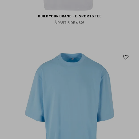
BUILD YOUR BRAND - E-SPORTS TEE
À PARTIR DE
6.84€
Aj
au
fav