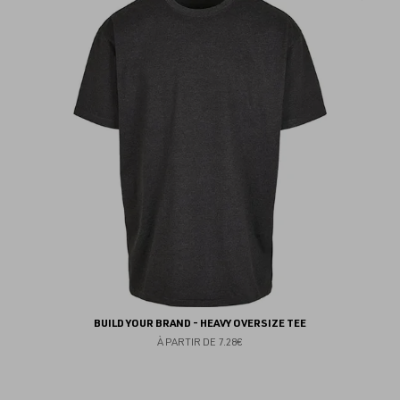
au
fav
BUILD YOUR BRAND - HEAVY OVERSIZE TEE
À PARTIR DE
7.28€