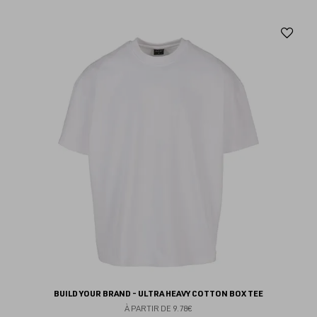
Aj
au
fav
BUILD YOUR BRAND - ULTRA HEAVY COTTON BOX TEE
À PARTIR DE
9.78€