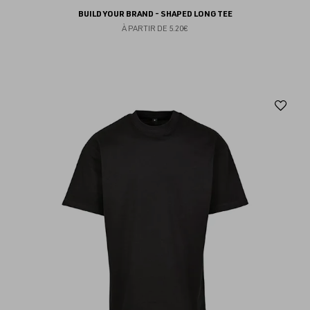
BUILD YOUR BRAND - SHAPED LONG TEE
À PARTIR DE
5.20€
Aj
au
fav