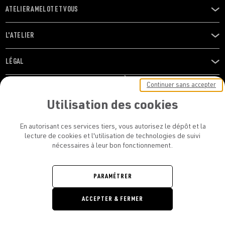
ATELIER AMELOT ET VOUS
OUVRIR
LE
MENU
L'ATELIER
OUVRIR
LE
MENU
LÉGAL
OUVRIR
LE
RESTONS EN CONTACT ! ABONNEZ-VOUS À NOTRE
Continuer sans accepter
MENU
NEWSLETTER
Utilisation des cookies
E-mail
En autorisant ces services tiers, vous autorisez le dépôt et la
E
lecture de cookies et l'utilisation de technologies de suivi
nécessaires à leur bon fonctionnement.
En vous inscrivant, vous acceptez la politique de confidentialité et les
conditions d’utilisation de l’Atelier Amelot
PARAMÉTRER
ATELIER AMELOT - TOUS DROITS
ACCEPTER & FERMER
RÉSERVÉS
Retrouvez
Retrouvez
Retrou
Re
nous
nous
nous
no