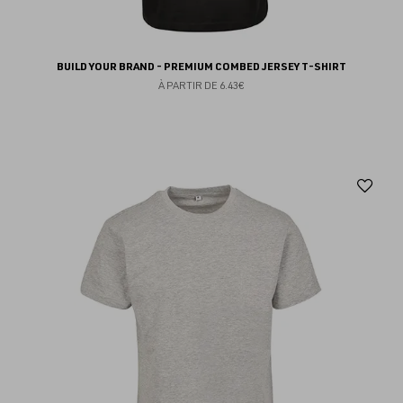
BUILD YOUR BRAND - PREMIUM COMBED JERSEY T-SHIRT
À PARTIR DE
6.43€
Aj
au
fav