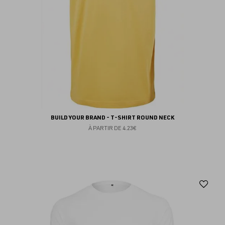
BUILD YOUR BRAND - T-SHIRT ROUND NECK
À PARTIR DE
4.23€
Aj
au
fav