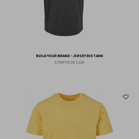
BUILD YOUR BRAND - JERSEY BIG TANK
À PARTIR DE
3.62€
Aj
au
fav