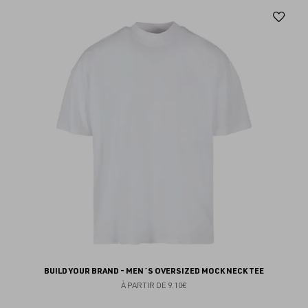
Aj
au
fav
BUILD YOUR BRAND - MEN´S OVERSIZED MOCK NECK TEE
À PARTIR DE
9.10€