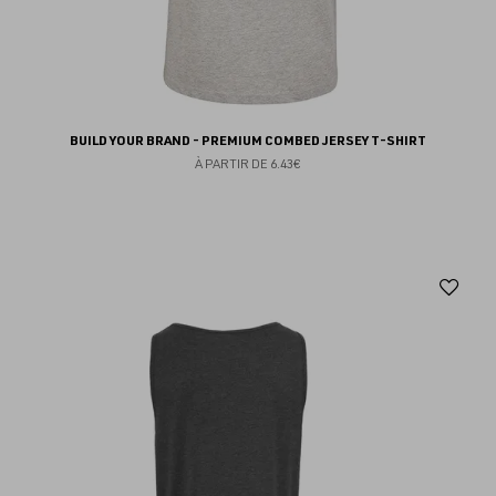
BUILD YOUR BRAND - PREMIUM COMBED JERSEY T-SHIRT
À PARTIR DE
6.43€
Aj
au
fav