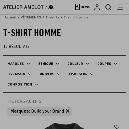
Accèder
€
DEVIS
directement
au
Accueil
VÊTEMENTS
T-shirts
T-shirt Homme
contenu
T-SHIRT HOMME
13
RÉSULTATS
MARQUES
ETHIQUE
COULEUR
COUPES
LIVRAISON
UNIVERS
ÉPAISSEUR
COMPOSITION
FILTERS ACTIFS
Marques
: Build your Brand
Aj