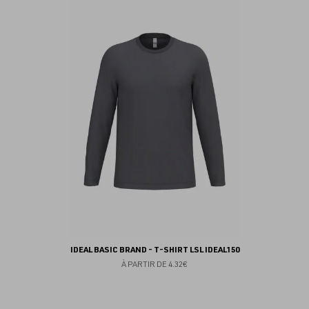
au
fav
IDEAL BASIC BRAND - T-SHIRT LSL IDEAL150
À PARTIR DE
4.32€