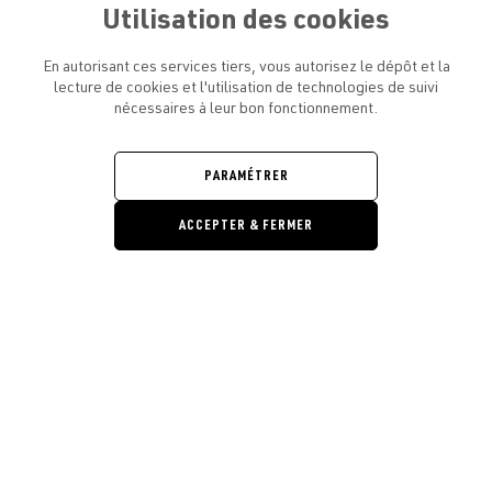
Utilisation des cookies
En autorisant ces services tiers, vous autorisez le dépôt et la
lecture de cookies et l'utilisation de technologies de suivi
nécessaires à leur bon fonctionnement.
ATELIER AMELOT ET VOUS
OUVRIR
LE
MENU
L'ATELIER
PARAMÉTRER
OUVRIR
LE
MENU
ACCEPTER & FERMER
LÉGAL
OUVRIR
LE
RESTONS EN CONTACT ! ABONNEZ-VOUS À NOTRE
MENU
NEWSLETTER
Ouvrir la barre de gestion des cooki
E-mail
E
En vous inscrivant, vous acceptez la politique de confidentialité et les
conditions d’utilisation de l’Atelier Amelot