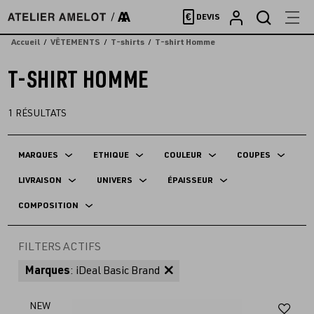
Accèder
€
DEVIS
directement
au
Accueil
VÊTEMENTS
T-shirts
T-shirt Homme
contenu
T-SHIRT HOMME
1
RÉSULTATS
MARQUES
ETHIQUE
COULEUR
COUPES
LIVRAISON
UNIVERS
ÉPAISSEUR
COMPOSITION
FILTERS ACTIFS
Marques
: iDeal Basic Brand
Aj
NEW