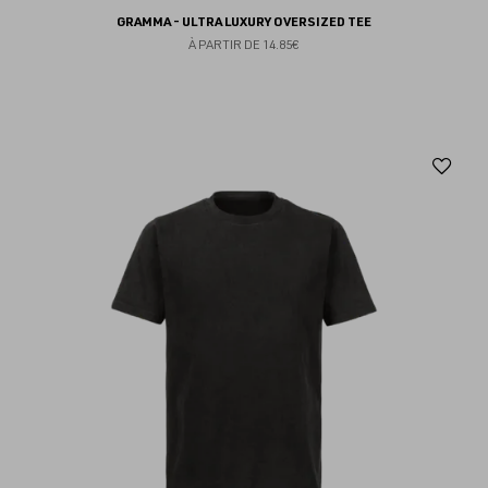
GRAMMA - ULTRA LUXURY OVERSIZED TEE
À PARTIR DE
14.85€
Aj
au
fav