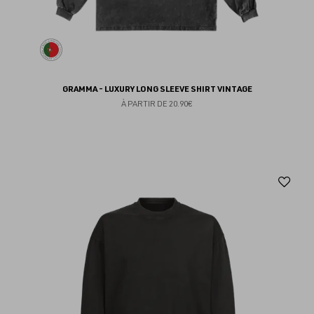
GRAMMA - LUXURY LONG SLEEVE SHIRT VINTAGE
À PARTIR DE
20.90€
Aj
au
fav