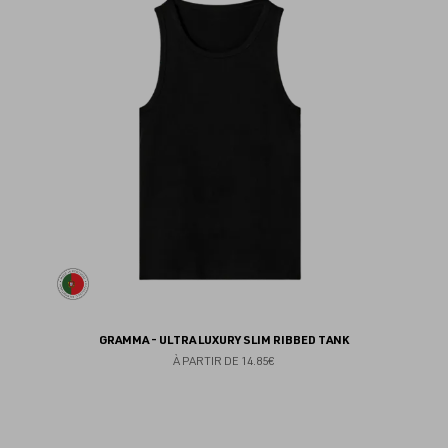
au
fav
GRAMMA - ULTRA LUXURY SLIM RIBBED TANK
À PARTIR DE
14.85€