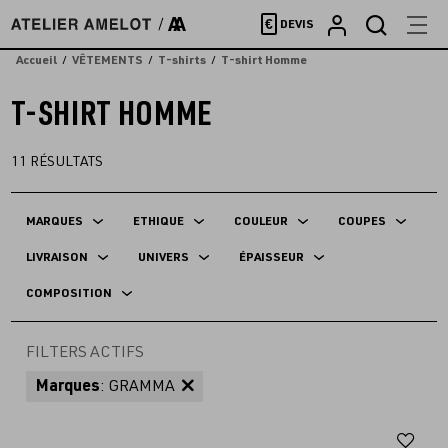
Accèder
€
DEVIS
directement
au
Accueil
VÊTEMENTS
T-shirts
T-shirt Homme
contenu
T-SHIRT HOMME
11
RÉSULTATS
MARQUES
ETHIQUE
COULEUR
COUPES
LIVRAISON
UNIVERS
ÉPAISSEUR
COMPOSITION
FILTERS ACTIFS
Marques
: GRAMMA
Aj