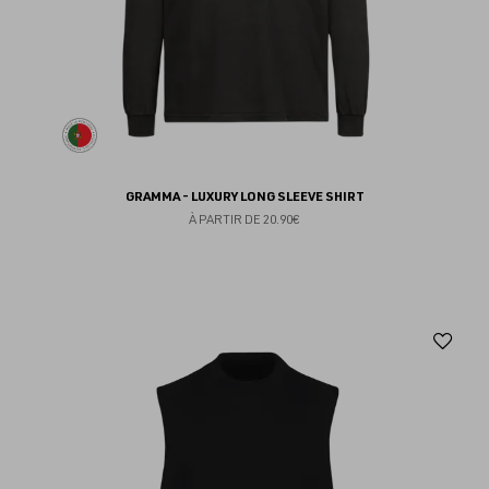
GRAMMA - LUXURY LONG SLEEVE SHIRT
À PARTIR DE
20.90€
Aj
au
fav