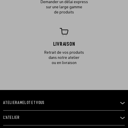
Demander un délai express
sur une large gamme
de produits
LIVRAISON
Retrait de vos produits
dans notre atelier
ou en livraison
ATELIER AMELOT ET VOUS
OUVRIR
LE
MENU
L'ATELIER
OUVRIR
LE