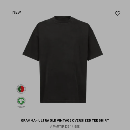
Aj
NEW
au
fav
GRAMMA - ULTRA OLD VINTAGE OVERSIZED TEE SHIRT
À PARTIR DE
14.85€