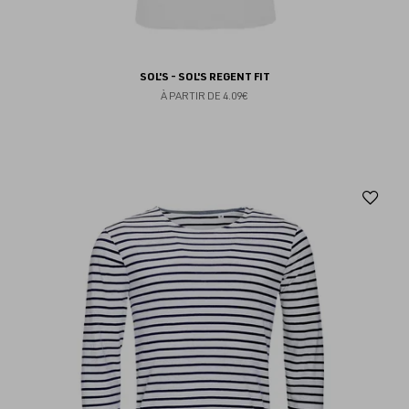
SOL'S - SOL'S REGENT FIT
À PARTIR DE
4.09€
Aj
au
fav