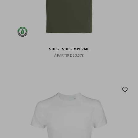
SOL'S - SOL'S IMPERIAL
À PARTIR DE
3.37€
Aj
au
fav