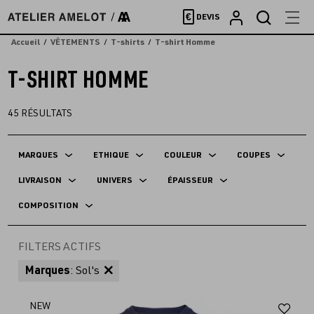
Accèder
€
DEVIS
directement
au
Accueil
VÊTEMENTS
T-shirts
T-shirt Homme
contenu
T-SHIRT HOMME
45
RÉSULTATS
MARQUES
ETHIQUE
COULEUR
COUPES
LIVRAISON
UNIVERS
ÉPAISSEUR
COMPOSITION
FILTERS ACTIFS
Marques
: Sol's
Aj
NEW