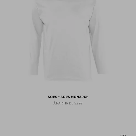
fav
SOL'S - SOL'S MONARCH
À PARTIR DE
5.22€