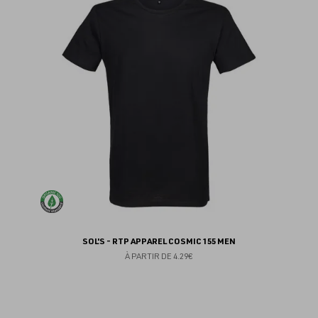
au
fav
SOL'S - RTP APPAREL COSMIC 155 MEN
À PARTIR DE
4.29€