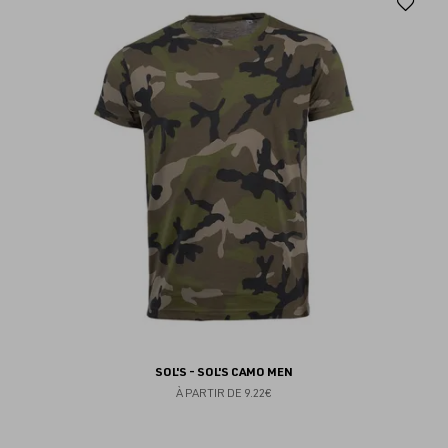
Aj
au
fav
SOL'S - SOL'S CAMO MEN
À PARTIR DE
9.22€