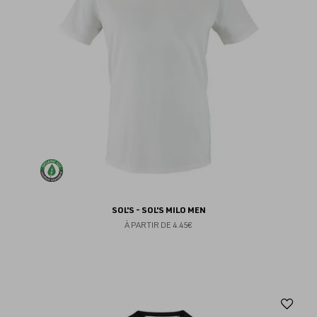
SOL'S - SOL'S MILO MEN
À PARTIR DE
4.45€
Aj