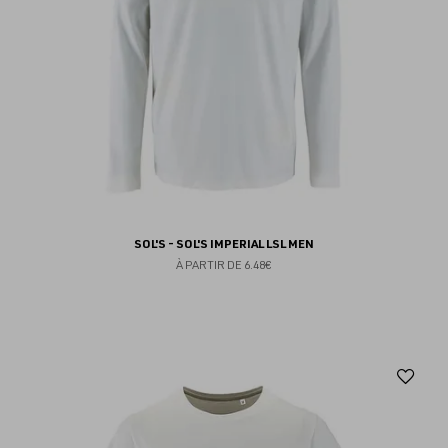
SOL'S - SOL'S IMPERIAL LSL MEN
À PARTIR DE
6.48€
Aj
au
fav