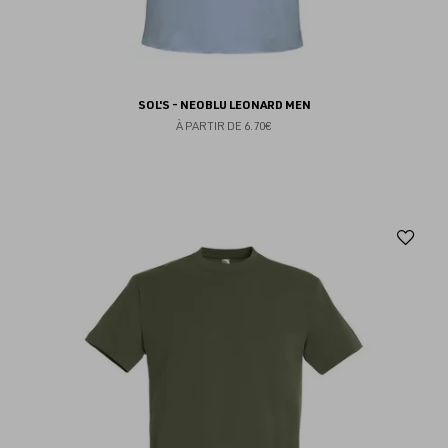
SOL'S - NEOBLU LEONARD MEN
À PARTIR DE
6.70€
Aj
au
fav