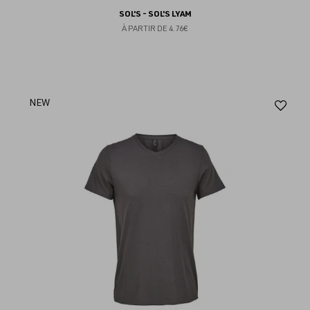
SOL'S - SOL'S LYAM
À PARTIR DE
4.76€
Aj
NEW
au
fav