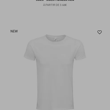
À PARTIR DE
3.66€
Aj
NEW
au
fav