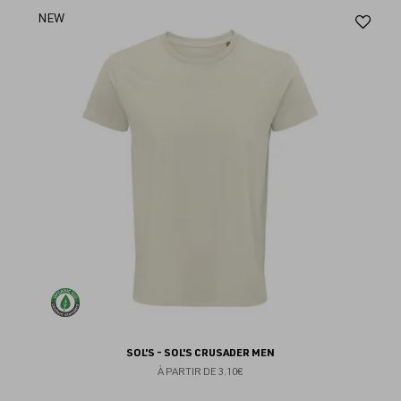
Aj
NEW
au
fav
SOL'S - SOL'S CRUSADER MEN
À PARTIR DE
3.10€