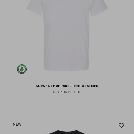
SOL'S - RTP APPAREL TEMPO 145 MEN
À PARTIR DE
3.31€
Aj
NEW