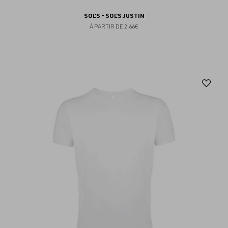
SOL'S - SOL'S JUSTIN
À PARTIR DE
2.66€
Aj
au
fav