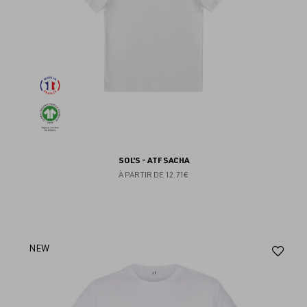
SOL'S - ATF SACHA
À PARTIR DE
12.71€
Aj
NEW
au
fav