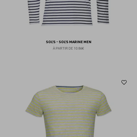
SOL'S - SOL'S MARINE MEN
À PARTIR DE
10.86€
Aj
au
fav