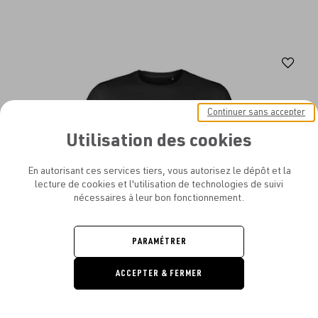
Aj
au
fav
Continuer sans accepter
Utilisation des cookies
En autorisant ces services tiers, vous autorisez le dépôt et la
lecture de cookies et l'utilisation de technologies de suivi
nécessaires à leur bon fonctionnement.
PARAMÉTRER
ACCEPTER & FERMER
DEMANDE
DE DEVIS