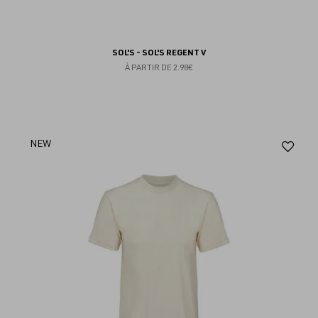
SOL'S - SOL'S REGENT V
À PARTIR DE
2.98€
Aj
NEW
au
fav