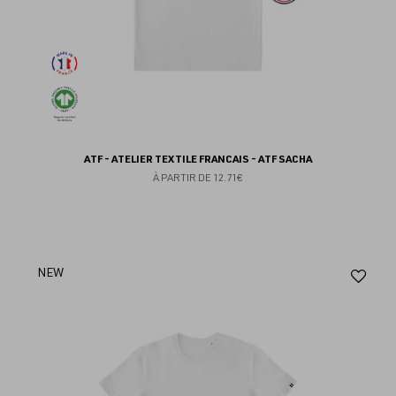
ATF - ATELIER TEXTILE FRANCAIS - ATF SACHA
À PARTIR DE
12.71€
Aj
NEW
au
fav