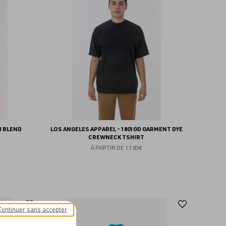
aux
aux
favoris
favoris
I BLEND
LOS ANGELES APPAREL - 1801GD GARMENT DYE
CREWNECK TSHIRT
À PARTIR DE
17.83€
Ajouter
Ajoute
Continuer sans accepter
aux
aux