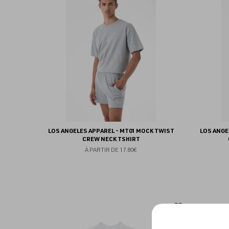
aux
favoris
LOS ANGELES APPAREL - MT01 MOCK TWIST
LOS ANGE
CREW NECK TSHIRT
À PARTIR DE
17.80€
Ajouter
aux