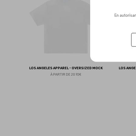
favoris
En autorisan
LOS ANGELES APPAREL - OVERSIZED MOCK
LOS ANGE
À PARTIR DE
20.92€