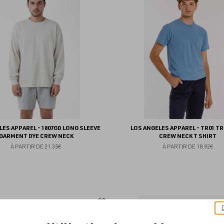
aux
favoris
LES APPAREL - 1807GD LONG SLEEVE
LOS ANGELES APPAREL - TR01 TR
GARMENT DYE CREW NECK
CREW NECK T SHIRT
À PARTIR DE
21.35€
À PARTIR DE
18.92€
Ajouter
aux