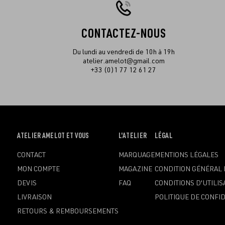
CONTACTEZ-NOUS
Du lundi au vendredi de 10h à 19h
atelier.amelot@gmail.com
+33 (0)1 77 12 61 27
OUVRIR
ATELIER AMELOT ET VOUS
OUVRIR
L'ATELIER
OUVRIR
LÉGAL
LE
LE
LE
CONTACT
MARQUAGE
MENTIONS LÉGALES
MENU
MENU
MENU
MON COMPTE
MAGAZINE
CONDITION GÉNÉRAL 
DEVIS
FAQ
CONDITIONS D'UTILIS
LIVRAISON
POLITIQUE DE CONFID
RETOURS & REMBOURSEMENTS