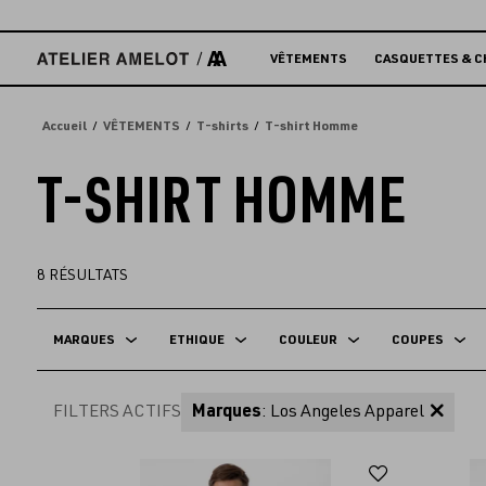
Accèder
directement
au
VÊTEMENTS
CASQUETTES & C
contenu
Accueil
VÊTEMENTS
T-shirts
T-shirt Homme
T-SHIRT HOMME
8
RÉSULTATS
MARQUES
ETHIQUE
COULEUR
COUPES
FILTERS ACTIFS
Marques
: Los Angeles Apparel
Ajouter