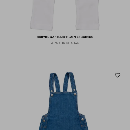
BABYBUGZ - BABY PLAIN LEGGINGS
À PARTIR DE
4.14€
Aj
au
fav