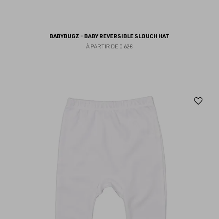
BABYBUGZ - BABY REVERSIBLE SLOUCH HAT
À PARTIR DE
0.62€
Aj
au
fav