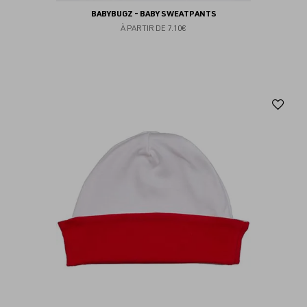
BABYBUGZ - BABY SWEATPANTS
À PARTIR DE
7.10€
Aj
au
fav