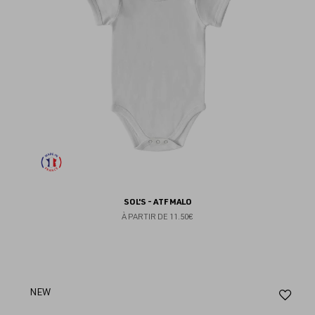
SOL'S - ATF MALO
À PARTIR DE
11.50€
Aj
NEW