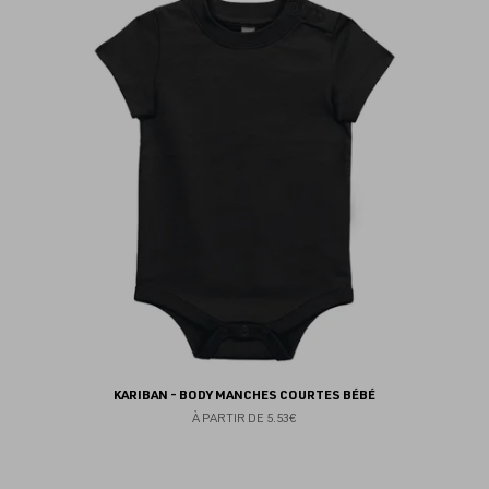
au
fav
KARIBAN - BODY MANCHES COURTES BÉBÉ
À PARTIR DE
5.53€