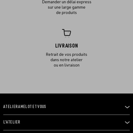
Demander un délai express
sur une large gamme
de produits
LIVRAISON
Retrait de vos produits
dans notre atelier
ou en livraison
ATELIER AMELOT ET VOUS
OUVRIR
LE
MENU
L'ATELIER
OUVRIR
LE