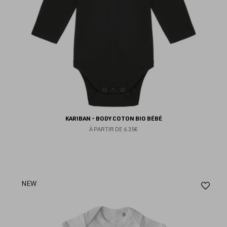
KARIBAN - BODY COTON BIO BÉBÉ
À PARTIR DE
6.35€
Aj
NEW
au
fav