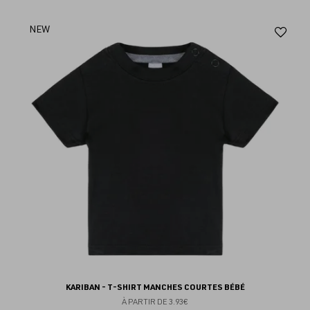
Aj
NEW
au
fav
KARIBAN - T-SHIRT MANCHES COURTES BÉBÉ
À PARTIR DE
3.93€