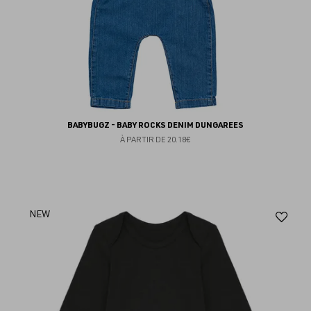
BABYBUGZ - BABY ROCKS DENIM DUNGAREES
À PARTIR DE
20.18€
Aj
NEW
au
fav