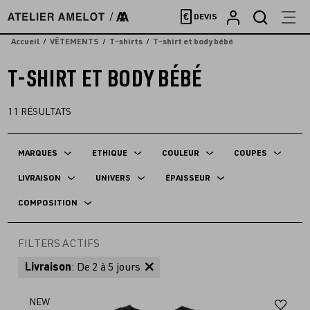
Accèder
€
DEVIS
directement
au
Accueil
VÊTEMENTS
T-shirts
T-shirt et body bébé
contenu
T-SHIRT ET BODY BÉBÉ
11
RÉSULTATS
MARQUES
ETHIQUE
COULEUR
COUPES
LIVRAISON
UNIVERS
ÉPAISSEUR
COMPOSITION
FILTERS ACTIFS
Livraison
: De 2 à 5 jours
Aj
NEW