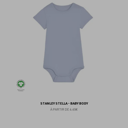
au
fav
STANLEY STELLA - BABY BODY
À PARTIR DE
4.65€