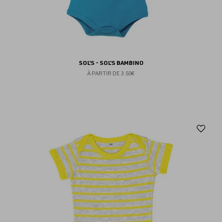
SOL'S - SOL'S BAMBINO
À PARTIR DE
3.50€
Aj
au
fav