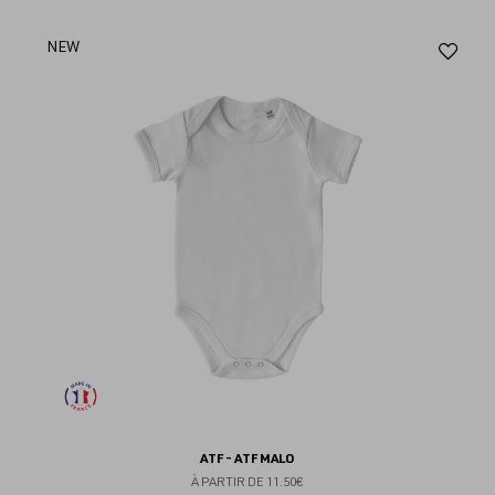
Aj
NEW
au
fav
ATF - ATF MALO
À PARTIR DE
11.50€