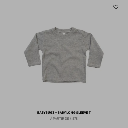
Aj
au
fav
BABYBUGZ - BABY LONG SLEEVE T
À PARTIR DE
4.57€