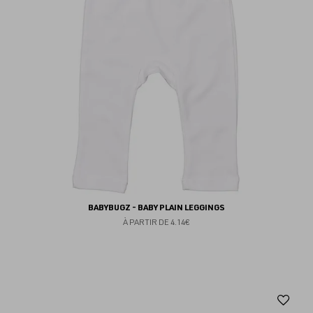
BABYBUGZ - BABY PLAIN LEGGINGS
À PARTIR DE
4.14€
Aj