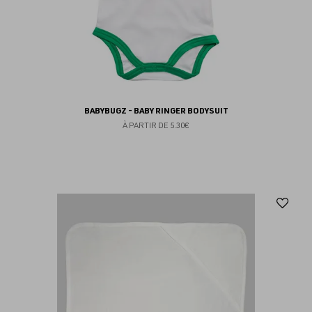
BABYBUGZ - BABY RINGER BODYSUIT
À PARTIR DE
5.30€
Aj
au
fav