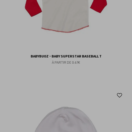
BABYBUGZ - BABY SUPERSTAR BASEBALL T
À PARTIR DE
0.67€
Aj
au
fav