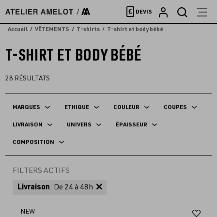
Accèder
€
DEVIS
directement
au
Accueil
VÊTEMENTS
T-shirts
T-shirt et body bébé
contenu
T-SHIRT ET BODY BÉBÉ
28
RÉSULTATS
MARQUES
ETHIQUE
COULEUR
COUPES
LIVRAISON
UNIVERS
ÉPAISSEUR
COMPOSITION
FILTERS ACTIFS
Livraison
: De 24 à 48h
Aj
NEW