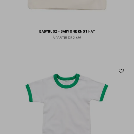
BABYBUGZ - BABY ONE KNOT HAT
À PARTIR DE
2.68€
Aj
au
fav