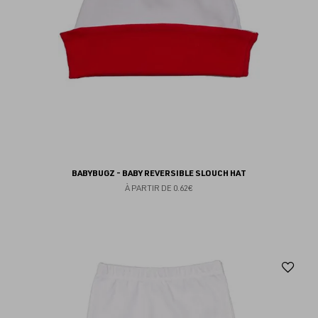
BABYBUGZ - BABY REVERSIBLE SLOUCH HAT
À PARTIR DE
0.62€
Aj
au
fav