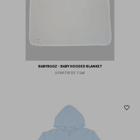
BABYBUGZ - BABY HOODED BLANKET
À PARTIR DE
7.54€
Aj
au
fav