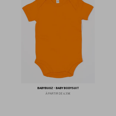
au
fav
BABYBUGZ - BABY BODYSUIT
À PARTIR DE
4.35€