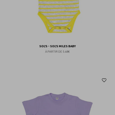
SOL'S - SOL'S MILES BABY
À PARTIR DE
5.48€
Aj
au
fav