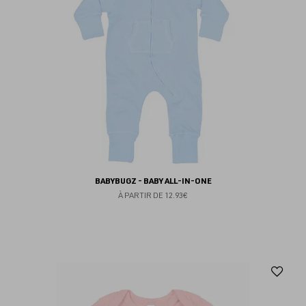
BABYBUGZ - BABY ALL-IN-ONE
À PARTIR DE
12.93€
Aj
au