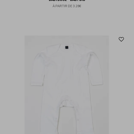
À PARTIR DE
3.28€
Aj
au
fav