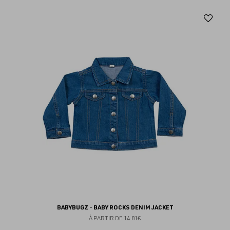
Aj
au
fav
BABYBUGZ - BABY ROCKS DENIM JACKET
À PARTIR DE
14.81€