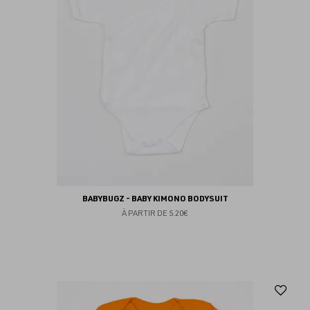
BABYBUGZ - BABY KIMONO BODYSUIT
À PARTIR DE
5.20€
Aj