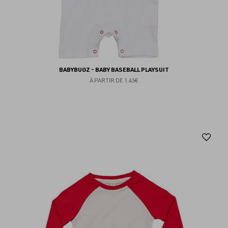
BABYBUGZ - BABY BASEBALL PLAYSUIT
À PARTIR DE
1.45€
Aj
au
fav