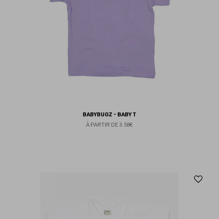
BABYBUGZ - BABY T
À PARTIR DE
3.58€
Aj
au
fav