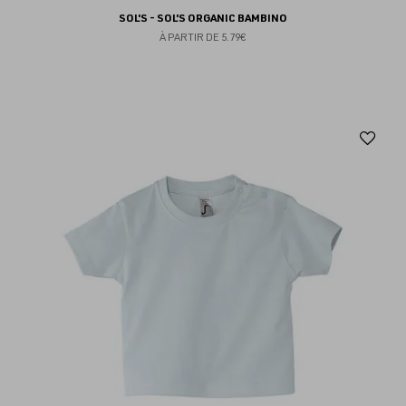
SOL'S - SOL'S ORGANIC BAMBINO
À PARTIR DE
5.79€
Aj
au
fav