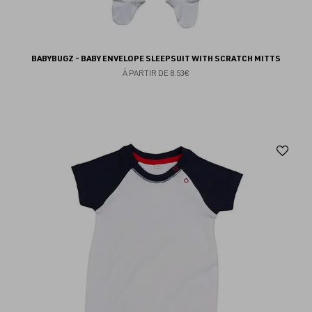
BABYBUGZ - BABY ENVELOPE SLEEPSUIT WITH SCRATCH MITTS
À PARTIR DE
8.53€
Aj
au
fav