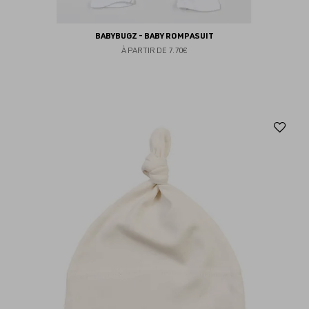
BABYBUGZ - BABY ROMPASUIT
À PARTIR DE
7.70€
Aj
au
fav