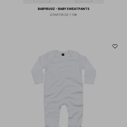
BABYBUGZ - BABY SWEATPANTS
À PARTIR DE
7.10€
Aj
au
fav