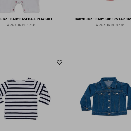
UGZ - BABY BASEBALL PLAYSUIT
BABYBUGZ - BABY SUPERSTAR BA
À PARTIR DE
1.45€
À PARTIR DE
0.67€
Ajouter
aux
favoris