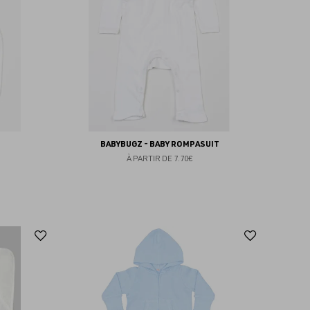
favoris
favoris
BABYBUGZ - BABY ROMPASUIT
À PARTIR DE
7.70€
Ajouter
Ajoute
aux
aux
favoris
favoris