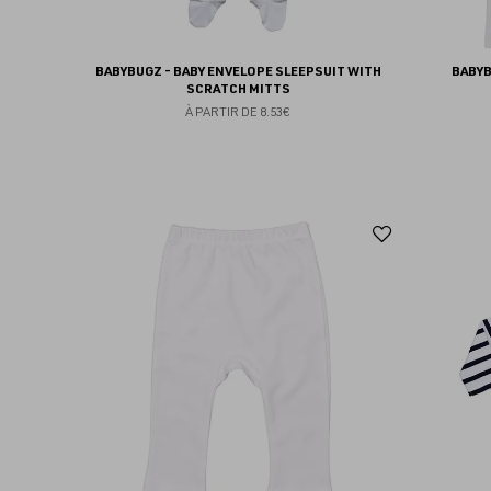
BABYBUGZ - BABY ENVELOPE SLEEPSUIT WITH
BABYB
SCRATCH MITTS
À PARTIR DE
8.53€
Ajouter
aux
favoris