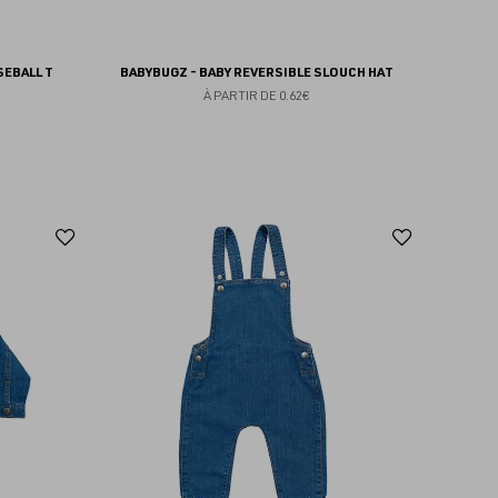
SEBALL T
BABYBUGZ - BABY REVERSIBLE SLOUCH HAT
À PARTIR DE
0.62€
Ajouter
Ajoute
aux
aux
favoris
favoris