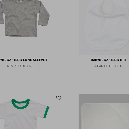
favoris
YBUGZ - BABY LONG SLEEVE T
BABYBUGZ - BABY BIB
À PARTIR DE
4.57€
À PARTIR DE
3.28€
Ajouter
aux
favoris