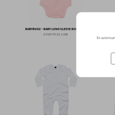
BABYBUGZ - BABY LONG SLEEVE BODYSUIT
BA
À PARTIR DE
6.00€
En autorisan
Ajouter
aux
favoris