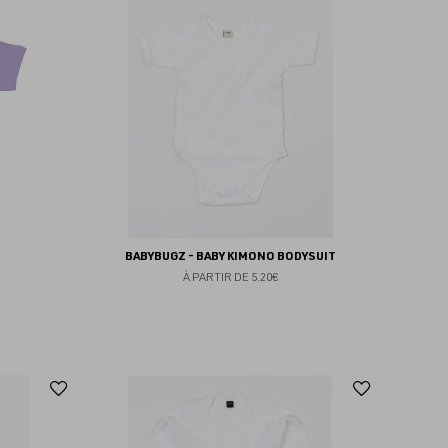
aux
aux
favoris
favoris
BABYBUGZ - BABY KIMONO BODYSUIT
À PARTIR DE
5.20€
Ajouter
Ajoute
aux
aux