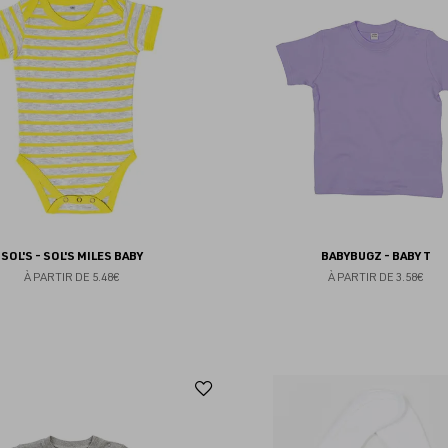
aux
favoris
SOL'S - SOL'S MILES BABY
BABYBUGZ - BABY T
À PARTIR DE
5.48€
À PARTIR DE
3.58€
Ajouter
aux