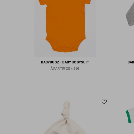
favoris
BABYBUGZ - BABY BODYSUIT
BAB
À PARTIR DE
4.35€
Ajouter
aux
favoris