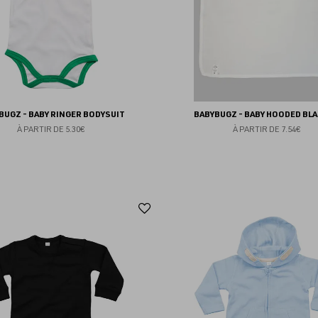
BUGZ - BABY RINGER BODYSUIT
BABYBUGZ - BABY HOODED BL
À PARTIR DE
5.30€
À PARTIR DE
7.54€
Ajouter
aux
favoris