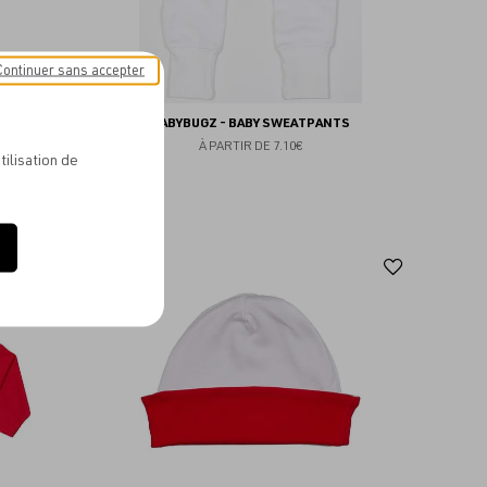
Continuer sans accepter
E
BABYBUGZ - BABY SWEATPANTS
À PARTIR DE
7.10€
tilisation de
Ajouter
Ajoute
aux
aux
favoris
favoris