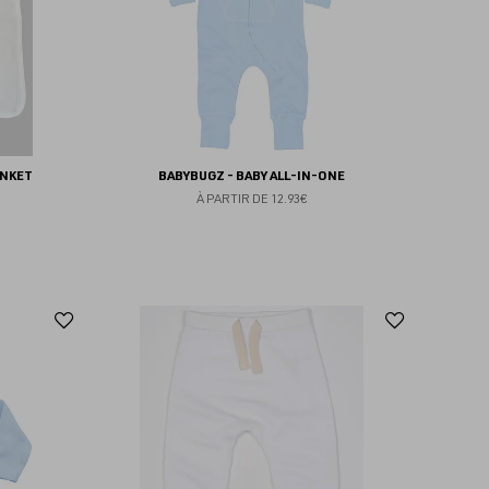
ANKET
BABYBUGZ - BABY ALL-IN-ONE
À PARTIR DE
12.93€
Ajouter
Ajoute
aux
aux
favoris
favoris