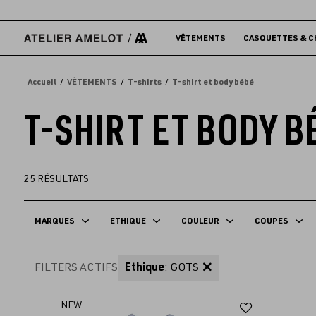
Accèder
directement
au
VÊTEMENTS
CASQUETTES & C
contenu
Accueil
VÊTEMENTS
T-shirts
T-shirt et body bébé
T-SHIRT ET BODY B
25
RÉSULTATS
MARQUES
ETHIQUE
COULEUR
COUPES
FILTERS ACTIFS
Ethique
: GOTS
Ajouter
NEW