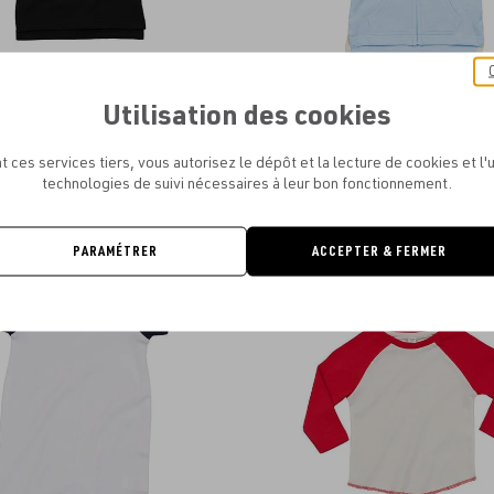
Utilisation des cookies
BYBUGZ - BABY SWEATSHIRT
BABYBUGZ - BABY HOODI
À PARTIR DE
8.21€
À PARTIR DE
10.40€
t ces services tiers, vous autorisez le dépôt et la lecture de cookies et l'u
technologies de suivi nécessaires à leur bon fonctionnement.
PARAMÉTRER
ACCEPTER & FERMER
Ajouter
aux
favoris