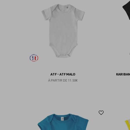
aux
favoris
ATF - ATF MALO
KARIBA
À PARTIR DE
11.50€
Ajouter
aux