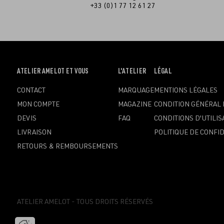
+33 (0)1 77 12 61 27
OUVRIR
ATELIER AMELOT ET VOUS
OUVRIR
L'ATELIER
OUVRIR
LÉGAL
LE
LE
LE
CONTACT
MARQUAGE
MENTIONS LÉGALES
MENU
MENU
MENU
MON COMPTE
MAGAZINE
CONDITION GÉNÉRAL 
DEVIS
FAQ
CONDITIONS D'UTILIS
LIVRAISON
POLITIQUE DE CONFID
RETOURS & REMBOURSEMENTS
ATELIER AMELOT - TOUS DROITS RÉSERVÉS