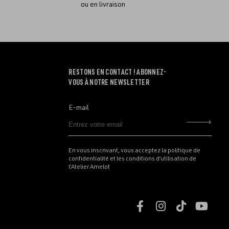
ou en livraison
RESTONS EN CONTACT ! ABONNEZ-
VOUS À NOTRE NEWSLETTER
E-mail
Envo
En vous inscrivant, vous acceptez la politique de
confidentialité et les conditions d’utilisation de
l’Atelier Amelot
Retrouvez
Retrouvez
Retrouve
Retr