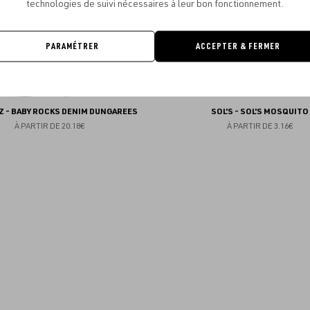
technologies de suivi nécessaires à leur bon fonctionnement.
PARAMÉTRER
ACCEPTER & FERMER
Z - BABY ROCKS DENIM DUNGAREES
SOL'S - SOL'S MOSQUITO
À PARTIR DE
20.18€
À PARTIR DE
3.16€