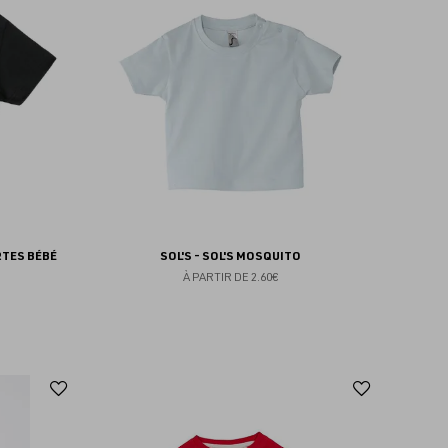
aux
aux
favoris
favoris
RTES BÉBÉ
SOL'S - SOL'S MOSQUITO
À PARTIR DE
2.60€
Ajouter
Ajoute
aux
aux