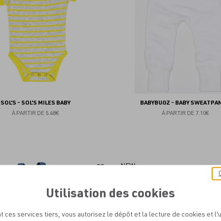
favoris
SOL'S - SOL'S MILES BABY
BABYBUGZ - BABY SWEATPA
À PARTIR DE
5.48€
À PARTIR DE
7.10€
Ajouter
NEW
aux
Utilisation des cookies
favoris
t ces services tiers, vous autorisez le dépôt et la lecture de cookies et l'u