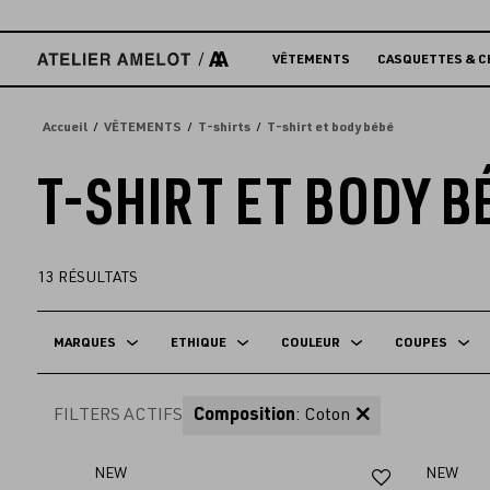
Accèder
directement
au
VÊTEMENTS
CASQUETTES & C
contenu
Accueil
VÊTEMENTS
T-shirts
T-shirt et body bébé
T-SHIRT ET BODY B
13
RÉSULTATS
MARQUES
ETHIQUE
COULEUR
COUPES
FILTERS ACTIFS
Composition
: Coton
Ajouter
NEW
NEW