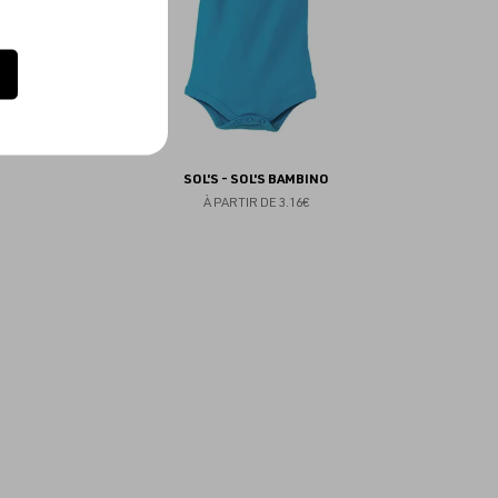
SOL'S - SOL'S BAMBINO
À PARTIR DE
3.16€