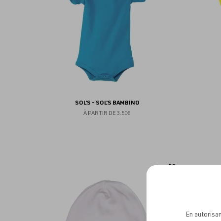
favoris
SOL'S - SOL'S BAMBINO
À PARTIR DE
3.50€
Ajouter
aux
favoris
En autorisan