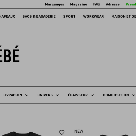
Marquages
Magazine
FAQ
Adresse
Prend
HAPEAUX
SACS & BAGAGERIE
SPORT
WORKWEAR
MAISON ET O
ÉBÉ
LIVRAISON
UNIVERS
ÉPAISSEUR
COMPOSITION
Ajouter
NEW