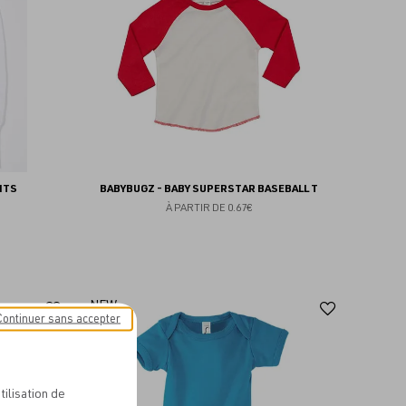
favoris
favoris
NTS
BABYBUGZ - BABY SUPERSTAR BASEBALL T
À PARTIR DE
0.67€
Ajouter
Ajoute
NEW
Continuer sans accepter
aux
aux
favoris
favoris
tilisation de