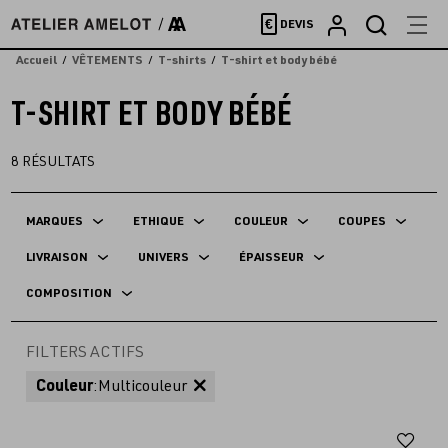
Accèder
€
DEVIS
directement
au
Accueil
VÊTEMENTS
T-shirts
T-shirt et body bébé
contenu
T-SHIRT ET BODY BÉBÉ
8
RÉSULTATS
MARQUES
ETHIQUE
COULEUR
COUPES
LIVRAISON
UNIVERS
ÉPAISSEUR
COMPOSITION
FILTERS ACTIFS
Couleur
:
Multicouleur
Aj