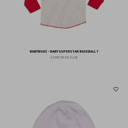
BABYBUGZ - BABY SUPERSTAR BASEBALL T
À PARTIR DE
0.67€
Aj
au
fav