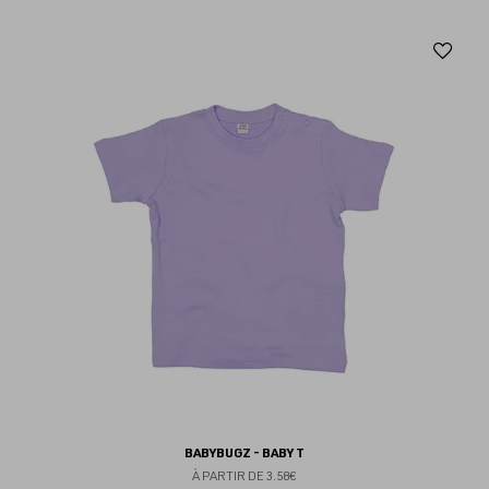
Aj
au
fav
BABYBUGZ - BABY T
À PARTIR DE
3.58€