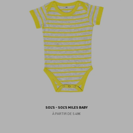
au
fav
SOL'S - SOL'S MILES BABY
À PARTIR DE
5.48€