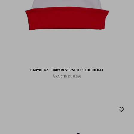
BABYBUGZ - BABY REVERSIBLE SLOUCH HAT
À PARTIR DE
0.62€
Aj
au
fav