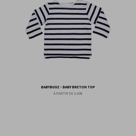
BABYBUGZ - BABY BRETON TOP
À PARTIR DE
6.60€