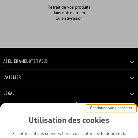
Retrait de vos produits
dans notre atelier
ou en livraison
ATELIER AMELOT ET VOUS
OUVRIR
LE
MENU
L'ATELIER
OUVRIR
LE
MENU
LÉGAL
OUVRIR
LE
RESTONS EN CONTACT ! ABONNEZ-VOUS À NOTRE
Continuer sans accepter
MENU
NEWSLETTER
Utilisation des cookies
E-mail
En autorisant ces services tiers, vous autorisez le dépôt et la
E