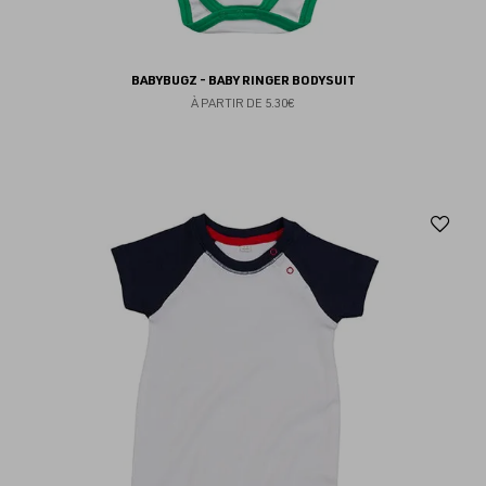
BABYBUGZ - BABY RINGER BODYSUIT
À PARTIR DE
5.30€
Aj
au
fav