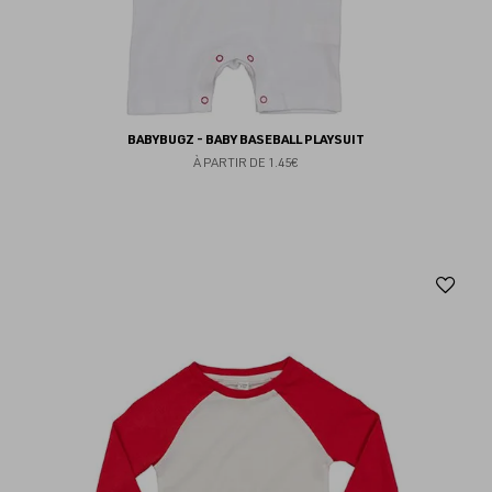
BABYBUGZ - BABY BASEBALL PLAYSUIT
À PARTIR DE
1.45€
Aj
au
fav