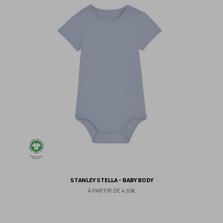
au
fav
STANLEY STELLA - BABY BODY
À PARTIR DE
4.65€