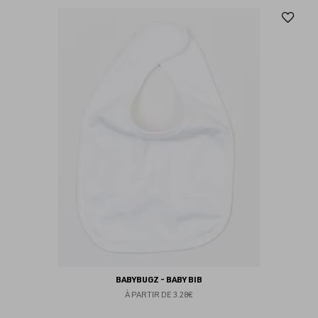
Aj
au
fav
BABYBUGZ - BABY BIB
À PARTIR DE
3.28€