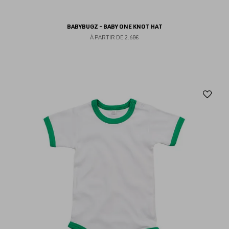
BABYBUGZ - BABY ONE KNOT HAT
À PARTIR DE
2.68€
Aj
au
fav