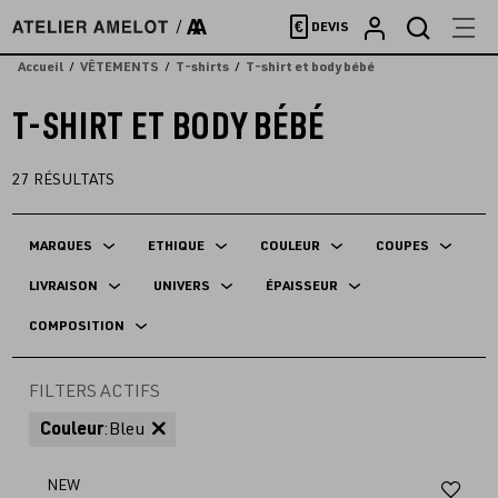
Accèder
€
DEVIS
directement
au
Accueil
VÊTEMENTS
T-shirts
T-shirt et body bébé
contenu
T-SHIRT ET BODY BÉBÉ
27
RÉSULTATS
MARQUES
ETHIQUE
COULEUR
COUPES
LIVRAISON
UNIVERS
ÉPAISSEUR
COMPOSITION
FILTERS ACTIFS
Couleur
:
Bleu
Aj
NEW