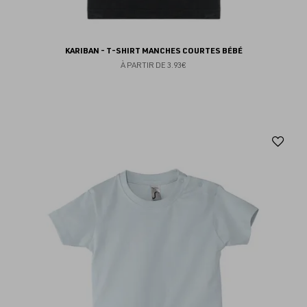
KARIBAN - T-SHIRT MANCHES COURTES BÉBÉ
À PARTIR DE
3.93€
Aj
au
fav