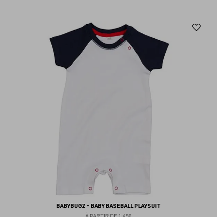
Aj
au
fav
BABYBUGZ - BABY BASEBALL PLAYSUIT
À PARTIR DE
1.45€