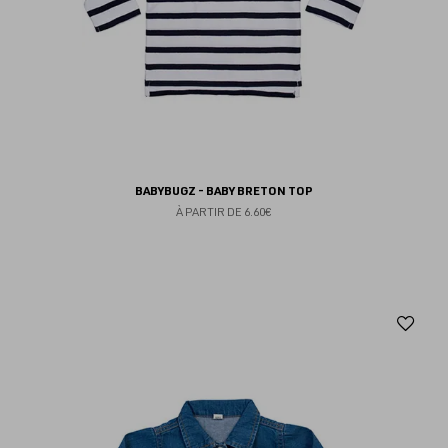
BABYBUGZ - BABY BRETON TOP
À PARTIR DE
6.60€
Aj
au
fav