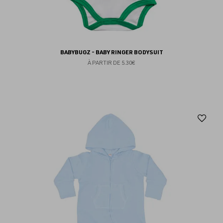
BABYBUGZ - BABY RINGER BODYSUIT
À PARTIR DE
5.30€
Aj
au
fav