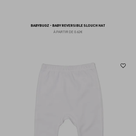
BABYBUGZ - BABY REVERSIBLE SLOUCH HAT
À PARTIR DE
0.62€
Aj
au
fav