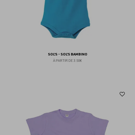
SOL'S - SOL'S BAMBINO
À PARTIR DE
3.50€
Aj
au
fav