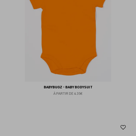
BABYBUGZ - BABY BODYSUIT
À PARTIR DE
4.35€
Aj