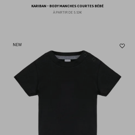
KARIBAN - BODY MANCHES COURTES BÉBÉ
À PARTIR DE
5.53€
Aj
NEW
au
fav