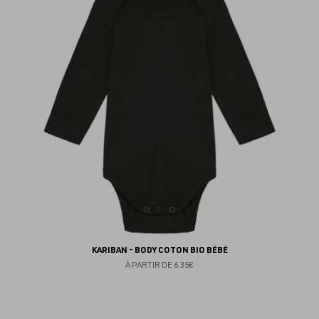
au
fav
KARIBAN - BODY COTON BIO BÉBÉ
À PARTIR DE
6.35€