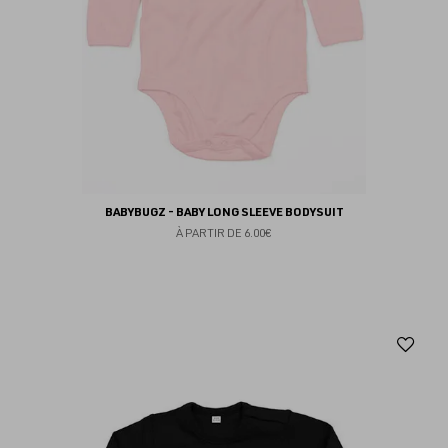
BABYBUGZ - BABY LONG SLEEVE BODYSUIT
À PARTIR DE
6.00€
Aj
au
fav