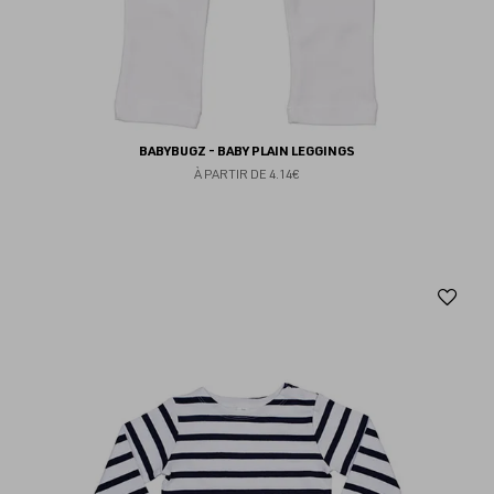
BABYBUGZ - BABY PLAIN LEGGINGS
À PARTIR DE
4.14€
Aj
au
fav