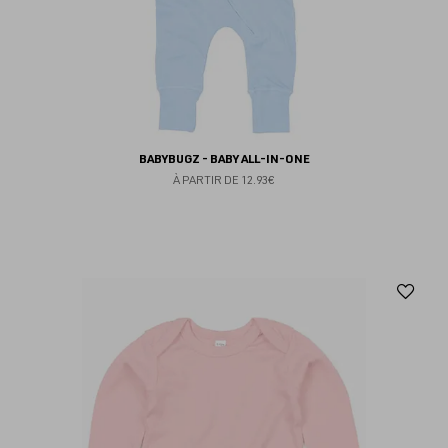
BABYBUGZ - BABY ALL-IN-ONE
À PARTIR DE
12.93€
Aj
au
fav