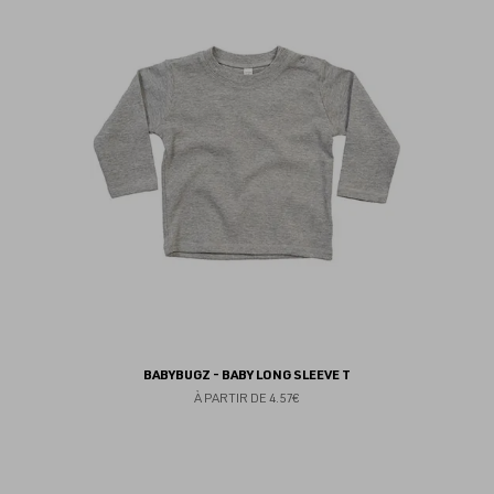
au
fav
BABYBUGZ - BABY LONG SLEEVE T
À PARTIR DE
4.57€