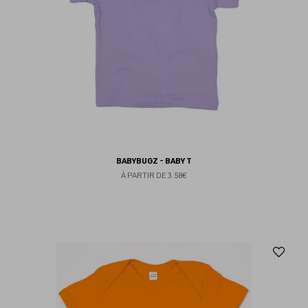
BABYBUGZ - BABY T
À PARTIR DE
3.58€
Aj
au
fav