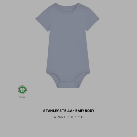
au
fav
STANLEY STELLA - BABY BODY
À PARTIR DE
4.65€