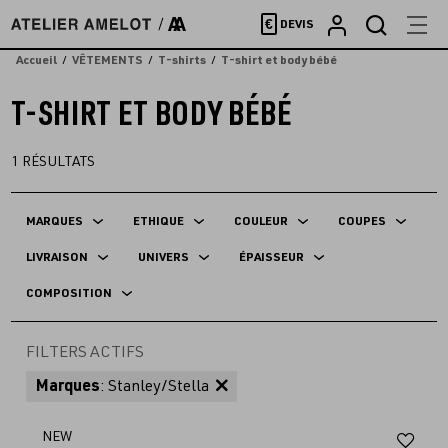
Accèder
€
DEVIS
directement
au
Accueil
VÊTEMENTS
T-shirts
T-shirt et body bébé
contenu
T-SHIRT ET BODY BÉBÉ
1
RÉSULTATS
MARQUES
ETHIQUE
COULEUR
COUPES
LIVRAISON
UNIVERS
ÉPAISSEUR
COMPOSITION
FILTERS ACTIFS
Marques
: Stanley/Stella
Aj
NEW