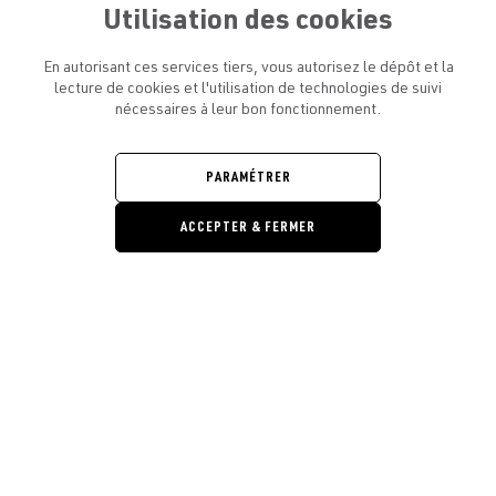
Utilisation des cookies
En autorisant ces services tiers, vous autorisez le dépôt et la
lecture de cookies et l'utilisation de technologies de suivi
nécessaires à leur bon fonctionnement.
ATELIER AMELOT ET VOUS
OUVRIR
LE
MENU
L'ATELIER
PARAMÉTRER
OUVRIR
LE
MENU
ACCEPTER & FERMER
LÉGAL
OUVRIR
LE
RESTONS EN CONTACT ! ABONNEZ-VOUS À NOTRE
MENU
NEWSLETTER
Ouvrir la barre de gestion des cooki
E-mail
E
En vous inscrivant, vous acceptez la politique de confidentialité et les
conditions d’utilisation de l’Atelier Amelot