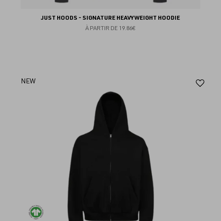
JUST HOODS - SIGNATURE HEAVYWEIGHT HOODIE
À PARTIR DE
19.86€
Aj
NEW
au
fav