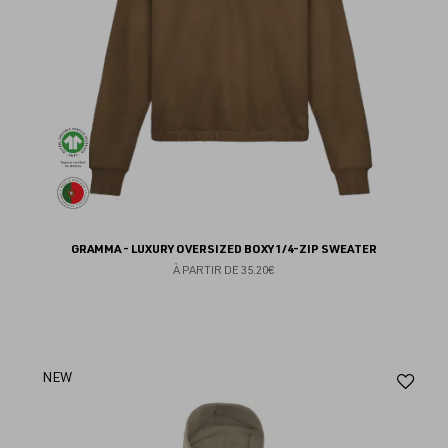
GRAMMA - LUXURY OVERSIZED BOXY 1/4-ZIP SWEATER
À PARTIR DE
35.20€
Aj
NEW
au
fav