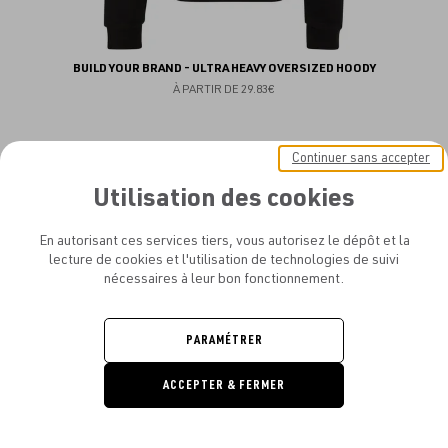
BUILD YOUR BRAND - ULTRA HEAVY OVERSIZED HOODY
À PARTIR DE
29.83€
Continuer sans accepter
Utilisation des cookies
Aj
NEW
au
En autorisant ces services tiers, vous autorisez le dépôt et la
lecture de cookies et l'utilisation de technologies de suivi
fav
nécessaires à leur bon fonctionnement.
PARAMÉTRER
ACCEPTER & FERMER
DEMANDE
DE DEVIS