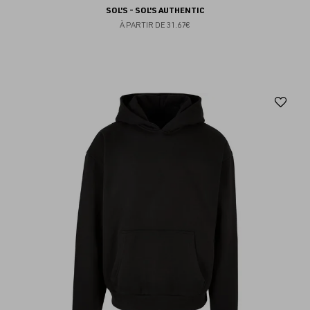
SOL'S - SOL'S AUTHENTIC
À PARTIR DE
31.67€
Aj
au
fav