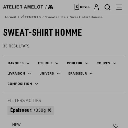
Accèder
€
DEVIS
directement
au
Accueil
VÊTEMENTS
Sweatshirts
Sweat-shirt Homme
contenu
SWEAT-SHIRT HOMME
30
RÉSULTATS
MARQUES
ETHIQUE
COULEUR
COUPES
LIVRAISON
UNIVERS
ÉPAISSEUR
COMPOSITION
FILTERS ACTIFS
Épaisseur
: >350g
Aj
NEW