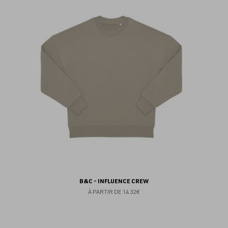
au
fav
B&C - INFLUENCE CREW
À PARTIR DE
14.32€