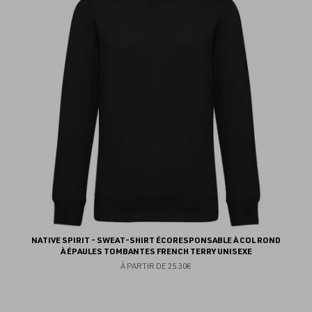
au
fav
NATIVE SPIRIT - SWEAT-SHIRT ÉCORESPONSABLE À COL ROND
À ÉPAULES TOMBANTES FRENCH TERRY UNISEXE
À PARTIR DE
25.30€