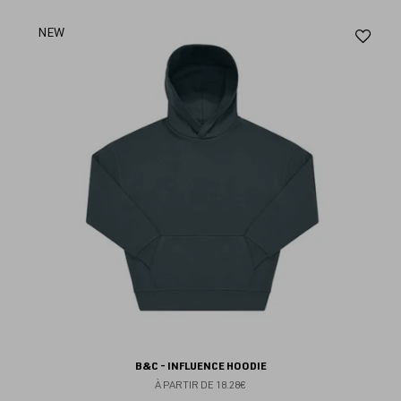
Aj
NEW
au
fav
B&C - INFLUENCE HOODIE
À PARTIR DE
18.28€