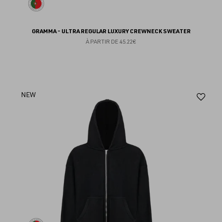
GRAMMA - ULTRA REGULAR LUXURY CREWNECK SWEATER
À PARTIR DE
45.22€
Aj
NEW
au
fav