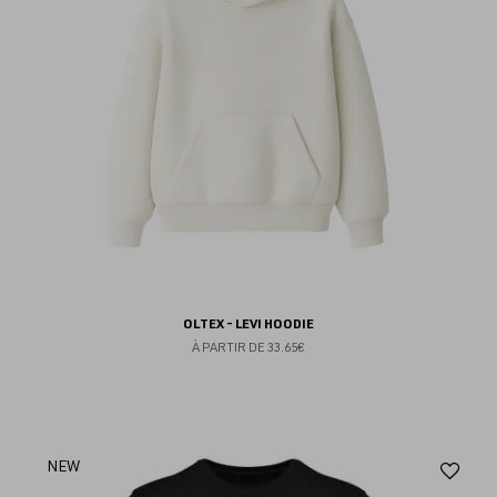
OLTEX - LEVI HOODIE
À PARTIR DE
33.65€
Aj
NEW