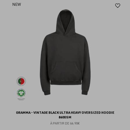
Aj
NEW
au
fav
GRAMMA - VINTAGE BLACK ULTRA HEAVY OVERSIZED HOODIE
860GSM
À PARTIR DE
64.90€