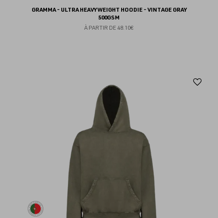
GRAMMA - ULTRA HEAVYWEIGHT HOODIE - VINTAGE GRAY
500GSM
À PARTIR DE
48.10€
Aj
au
fav