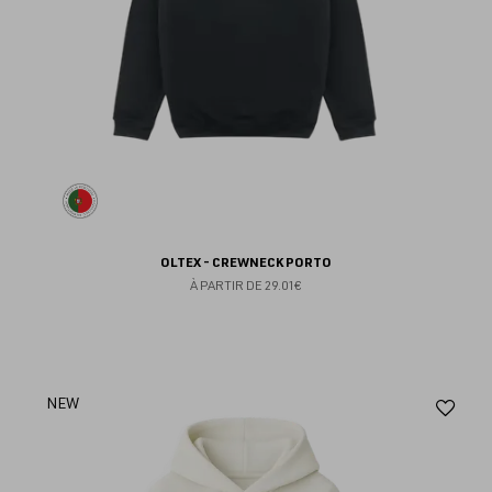
OLTEX - CREWNECK PORTO
À PARTIR DE
29.01€
Aj
NEW
au
fav