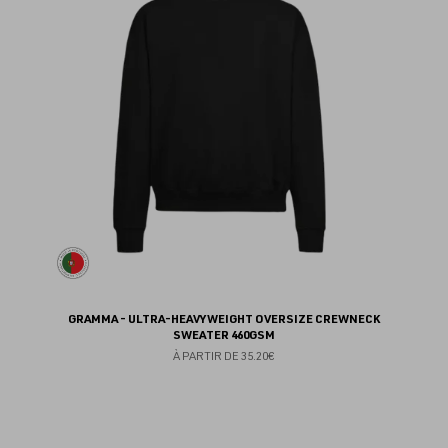
fav
GRAMMA - ULTRA-HEAVYWEIGHT OVERSIZE CREWNECK
SWEATER 460GSM
À PARTIR DE
35.20€