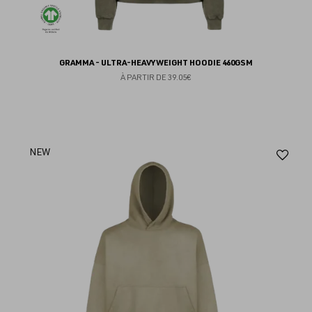
GRAMMA - ULTRA-HEAVYWEIGHT HOODIE 460GSM
À PARTIR DE
39.05€
Aj
NEW
au
fav