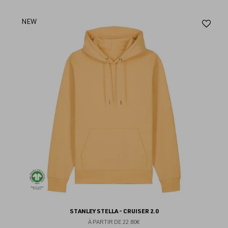
Aj
NEW
au
fav
STANLEY STELLA - CRUISER 2.0
À PARTIR DE
22.80€