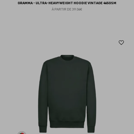
GRAMMA - ULTRA-HEAVYWEIGHT HOODIE VINTAGE 465GSM
À PARTIR DE
39.04€
Aj
au
fav