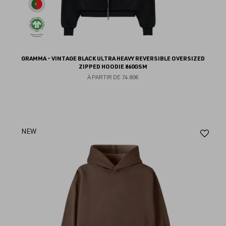
GRAMMA - VINTAGE BLACK ULTRA HEAVY REVERSIBLE OVERSIZED
ZIPPED HOODIE 860GSM
À PARTIR DE
74.80€
Aj
NEW
au
fav