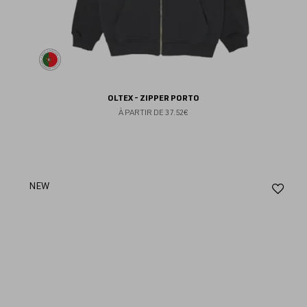
OLTEX - ZIPPER PORTO
À PARTIR DE
37.52€
Aj
NEW
au
fav