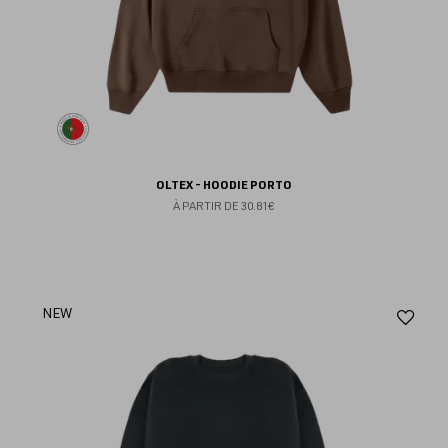
OLTEX - HOODIE PORTO
À PARTIR DE
30.81€
Aj
NEW
au
fav