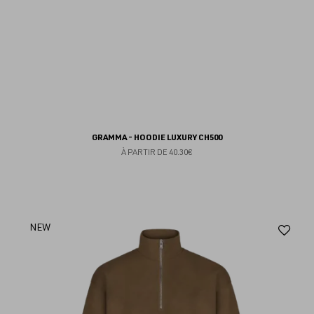
GRAMMA - HOODIE LUXURY CH500
À PARTIR DE
40.30€
Aj
NEW
au
fav