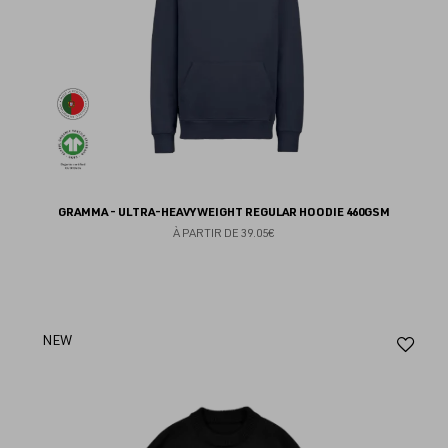
GRAMMA - ULTRA-HEAVYWEIGHT REGULAR HOODIE 460GSM
À PARTIR DE
39.05€
Aj
NEW
au
fav