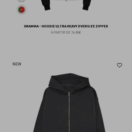
GRAMMA - HOODIE ULTRA HEAVY OVERSIZE ZIPPED
À PARTIR DE
74.80€
Aj
NEW
au
fav