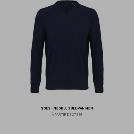
au
fav
SOL'S - NEOBLU SULLIVAN MEN
À PARTIR DE
27.35€