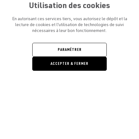
Utilisation des cookies
En autorisant ces services tiers, vous autorisez le dépôt et la
lecture de cookies et l'utilisation de technologies de suivi
nécessaires à leur bon fonctionnement.
ATELIER AMELOT ET VOUS
OUVRIR
LE
MENU
L'ATELIER
PARAMÉTRER
OUVRIR
LE
MENU
ACCEPTER & FERMER
LÉGAL
OUVRIR
LE
RESTONS EN CONTACT ! ABONNEZ-VOUS À NOTRE
MENU
NEWSLETTER
Ouvrir la barre de gestion des cooki
E-mail
E
En vous inscrivant, vous acceptez la politique de confidentialité et les
conditions d’utilisation de l’Atelier Amelot