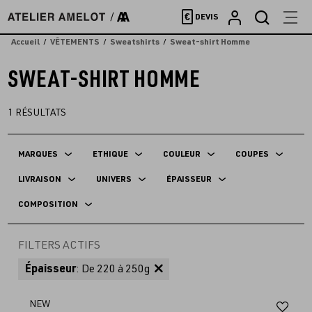
Accèder
€
DEVIS
directement
au
Accueil
VÊTEMENTS
Sweatshirts
Sweat-shirt Homme
contenu
SWEAT-SHIRT HOMME
1
RÉSULTATS
MARQUES
ETHIQUE
COULEUR
COUPES
LIVRAISON
UNIVERS
ÉPAISSEUR
COMPOSITION
FILTERS ACTIFS
Épaisseur
: De 220 à 250g
Aj
NEW