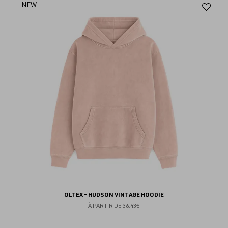
Aj
NEW
au
fav
OLTEX - HUDSON VINTAGE HOODIE
À PARTIR DE
36.43€