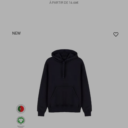
À PARTIR DE
14.66€
Aj
NEW
au
fav