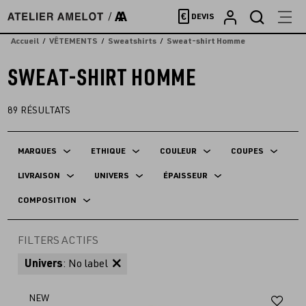
Accèder
€
DEVIS
directement
au
Accueil
VÊTEMENTS
Sweatshirts
Sweat-shirt Homme
contenu
SWEAT-SHIRT HOMME
89
RÉSULTATS
MARQUES
ETHIQUE
COULEUR
COUPES
LIVRAISON
UNIVERS
ÉPAISSEUR
COMPOSITION
FILTERS ACTIFS
Univers
: No label
Aj
NEW