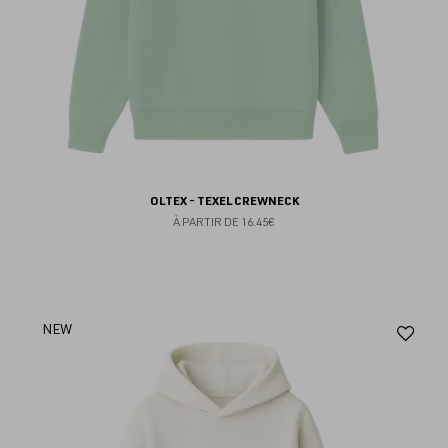
OLTEX - TEXEL CREWNECK
À PARTIR DE
16.45€
Aj
NEW
au
fav