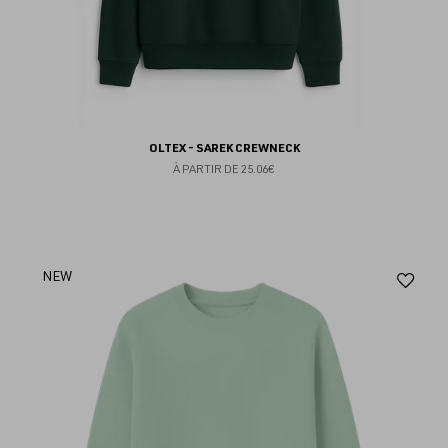
OLTEX - SAREK CREWNECK
À PARTIR DE
25.06€
Aj
NEW
au
fav