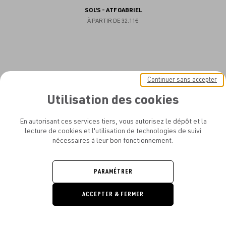
SOL'S - ATF GABRIEL
À PARTIR DE
32.11€
Aj
NEW
Continuer sans accepter
au
Utilisation des cookies
fav
En autorisant ces services tiers, vous autorisez le dépôt et la
lecture de cookies et l'utilisation de technologies de suivi
nécessaires à leur bon fonctionnement.
PARAMÉTRER
ACCEPTER & FERMER
DEMANDE
DE DEVIS