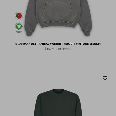
GRAMMA - ULTRA-HEAVYWEIGHT HOODIE VINTAGE 465GSM
À PARTIR DE
39.04€
Aj
au
fav