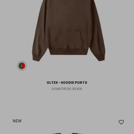
OLTEX - HOODIE PORTO
À PARTIR DE
30.81€
Aj
NEW
au