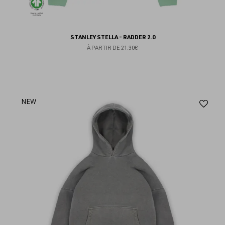
STANLEY STELLA - RADDER 2.0
À PARTIR DE
21.30€
Aj
NEW
au
fav