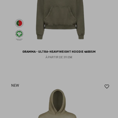
GRAMMA - ULTRA-HEAVYWEIGHT HOODIE 460GSM
À PARTIR DE
39.05€
Aj
NEW
au
fav