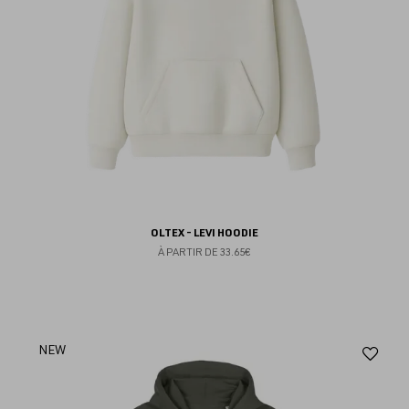
OLTEX - LEVI HOODIE
À PARTIR DE
33.65€
Aj
NEW
au