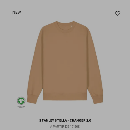
Aj
NEW
au
fav
STANLEY STELLA - CHANGER 2.0
À PARTIR DE
17.50€