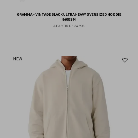
GRAMMA - VINTAGE BLACK ULTRA HEAVY OVERSIZED HOODIE
860GSM
À PARTIR DE
64.90€
Aj
NEW
au
fav