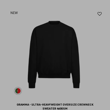
Aj
NEW
au
fav
GRAMMA - ULTRA-HEAVYWEIGHT OVERSIZE CREWNECK
SWEATER 460GSM