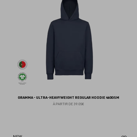
fav
GRAMMA - ULTRA-HEAVYWEIGHT REGULAR HOODIE 460GSM
À PARTIR DE
39.05€
NEW