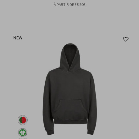
À PARTIR DE
35.20€
Aj
NEW
au
fav