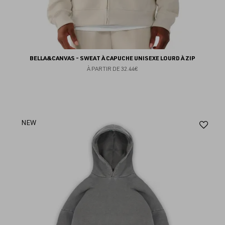
BELLA&CANVAS - SWEAT À CAPUCHE UNISEXE LOURD À ZIP
À PARTIR DE
32.44€
Aj
NEW
au
fav