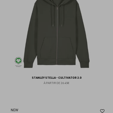
fav
STANLEY STELLA - CULTIVATOR 2.0
À PARTIR DE
26.45€
Aj
NEW