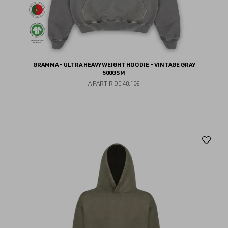
GRAMMA - ULTRA HEAVYWEIGHT HOODIE - VINTAGE GRAY
500GSM
À PARTIR DE
48.10€
Aj
au
fav