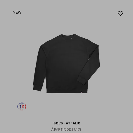
Aj
NEW
au
fav
SOL'S - ATF ALIX
À PARTIR DE
27.17€