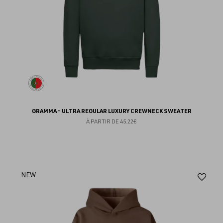
GRAMMA - ULTRA REGULAR LUXURY CREWNECK SWEATER
À PARTIR DE
45.22€
Aj
NEW
au
fav