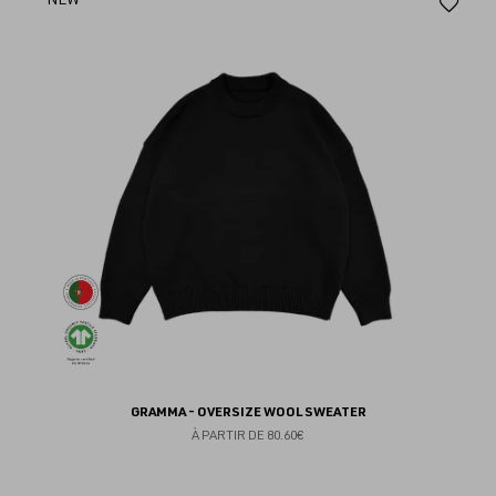
Aj
au
fav
GRAMMA - OVERSIZE WOOL SWEATER
À PARTIR DE
80.60€