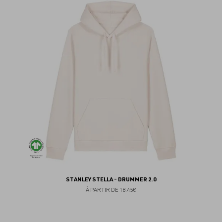
au
fav
STANLEY STELLA - DRUMMER 2.0
À PARTIR DE
18.45€