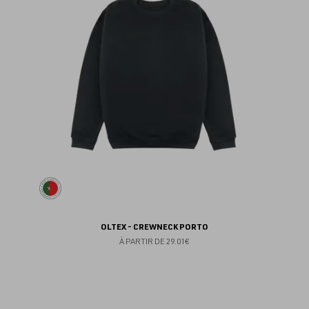
fav
OLTEX - CREWNECK PORTO
À PARTIR DE
29.01€