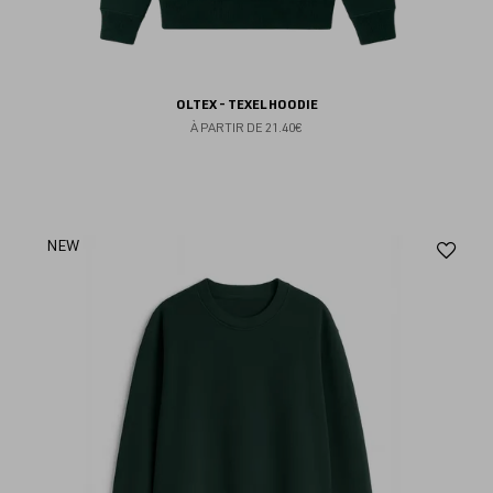
OLTEX - TEXEL HOODIE
À PARTIR DE
21.40€
Aj
NEW
au
fav