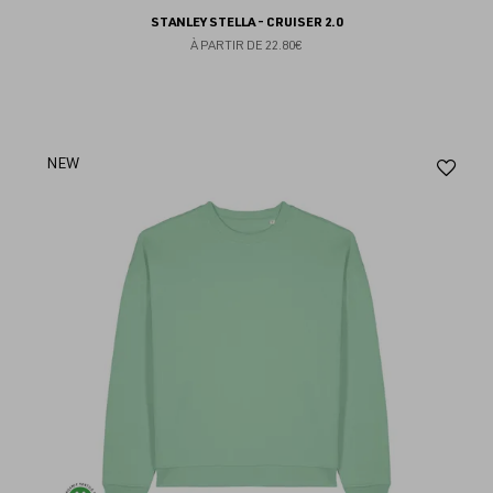
STANLEY STELLA - CRUISER 2.0
À PARTIR DE
22.80€
Aj
NEW
au
fav