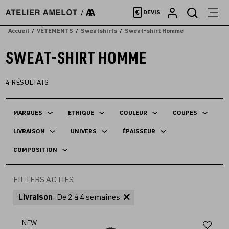
Accèder
€
DEVIS
directement
au
Accueil
VÊTEMENTS
Sweatshirts
Sweat-shirt Homme
contenu
SWEAT-SHIRT HOMME
4
RÉSULTATS
MARQUES
ETHIQUE
COULEUR
COUPES
LIVRAISON
UNIVERS
ÉPAISSEUR
COMPOSITION
FILTERS ACTIFS
Livraison
: De 2 à 4 semaines
Aj
NEW