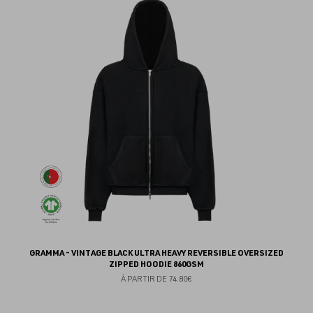
au
fav
GRAMMA - VINTAGE BLACK ULTRA HEAVY REVERSIBLE OVERSIZED
ZIPPED HOODIE 860GSM
À PARTIR DE
74.80€