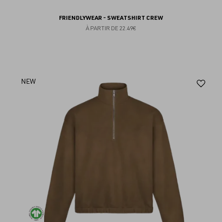
FRIENDLYWEAR - SWEATSHIRT CREW
À PARTIR DE
22.49€
Aj
NEW
au
fav