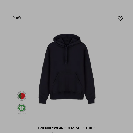
Aj
NEW
au
fav
FRIENDLYWEAR - CLASSIC HOODIE