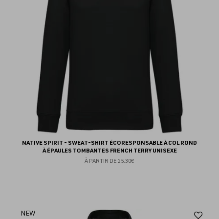
NATIVE SPIRIT - SWEAT-SHIRT ÉCORESPONSABLE À COL ROND
À ÉPAULES TOMBANTES FRENCH TERRY UNISEXE
À PARTIR DE
25.30€
Aj
NEW