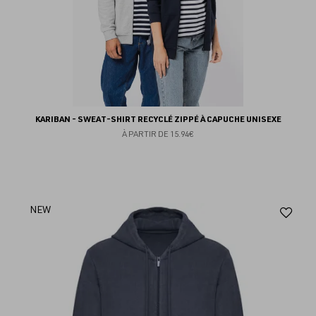
KARIBAN - SWEAT-SHIRT RECYCLÉ ZIPPÉ À CAPUCHE UNISEXE
À PARTIR DE
15.94€
Aj
NEW
au
fav