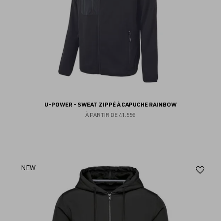
U-POWER - SWEAT ZIPPÉ À CAPUCHE RAINBOW
À PARTIR DE
41.55€
Aj
NEW
au
fav