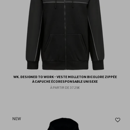
WK. DESIGNED TO WORK - VESTE MOLLETON BICOLORE ZIPPÉE
À CAPUCHE ÉCORESPONSABLE UNISEXE
À PARTIR DE
37.25€
Aj
NEW
au