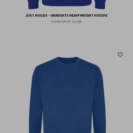
JUST HOODS - GRADUATE HEAVYWEIGHT HOODIE
À PARTIR DE
16.20€
Aj
au
fav