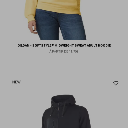
GILDAN - SOFTSTYLE® MIDWEIGHT SWEAT ADULT HOODIE
À PARTIR DE
11.70€
Aj
NEW
au
fav