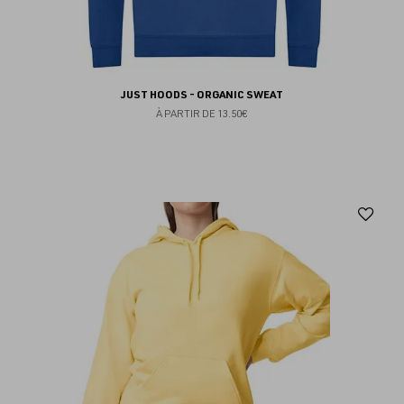
JUST HOODS - ORGANIC SWEAT
À PARTIR DE
13.50€
Aj
au
fav