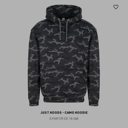
Aj
au
fav
JUST HOODS - CAMO HOODIE
À PARTIR DE
18.56€