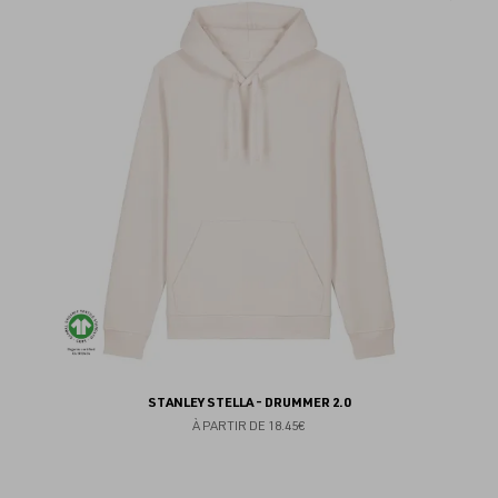
au
fav
STANLEY STELLA - DRUMMER 2.0
À PARTIR DE
18.45€