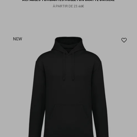
À PARTIR DE
23.46€
Aj
NEW
au
fav