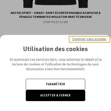
NATIVE SPIRIT - SWEAT-SHIRT ÉCORESPONSABLE À CAPUCHE À
ÉPAULES TOMBANTES MOLLETON GRATTÉ UNISEXE
À PARTIR DE
32.83€
Continuer sans accepter
Utilisation des cookies
Aj
NEW
au
En autorisant ces services tiers, vous autorisez le dépôt et la
lecture de cookies et l'utilisation de technologies de suivi
fav
nécessaires à leur bon fonctionnement.
PARAMÉTRER
ACCEPTER & FERMER
DEMANDE
DE DEVIS