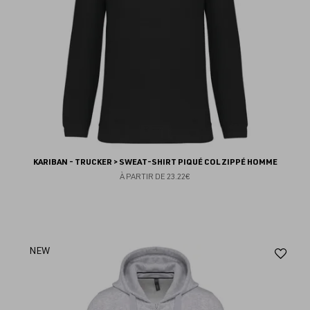
KARIBAN - TRUCKER > SWEAT-SHIRT PIQUÉ COL ZIPPÉ HOMME
À PARTIR DE
23.22€
Aj
NEW
au
fav