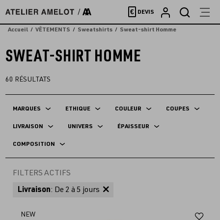
Accèder
€
DEVIS
directement
au
Accueil
VÊTEMENTS
Sweatshirts
Sweat-shirt Homme
contenu
SWEAT-SHIRT HOMME
60
RÉSULTATS
MARQUES
ETHIQUE
COULEUR
COUPES
LIVRAISON
UNIVERS
ÉPAISSEUR
COMPOSITION
FILTERS ACTIFS
Livraison
: De 2 à 5 jours
Aj
NEW