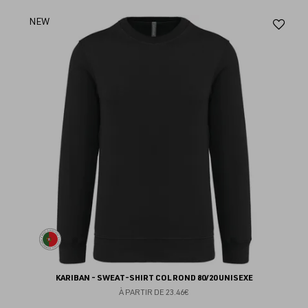
Aj
NEW
au
fav
KARIBAN - SWEAT-SHIRT COL ROND 80/20 UNISEXE
À PARTIR DE
23.46€