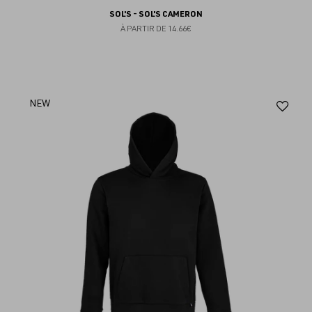
SOL'S - SOL'S CAMERON
À PARTIR DE
14.66€
Aj
NEW
au
fav