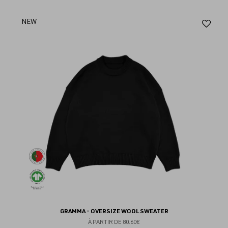
Aj
NEW
au
fav
GRAMMA - OVERSIZE WOOL SWEATER
À PARTIR DE
80.60€