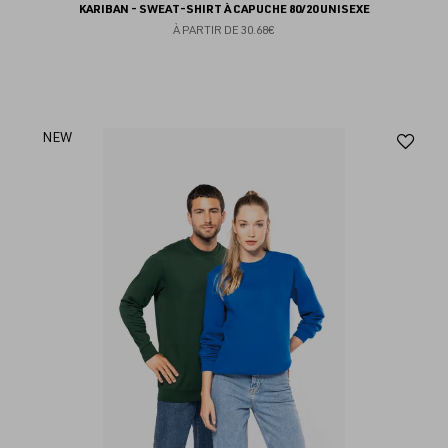
KARIBAN - SWEAT-SHIRT À CAPUCHE 80/20 UNISEXE
À PARTIR DE
30.68€
Aj
NEW
au
fav