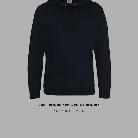
au
fav
JUST HOODS - EPIC PRINT HOODIE
À PARTIR DE
12.20€