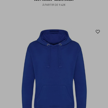
À PARTIR DE
9.42€
Aj
au
fav