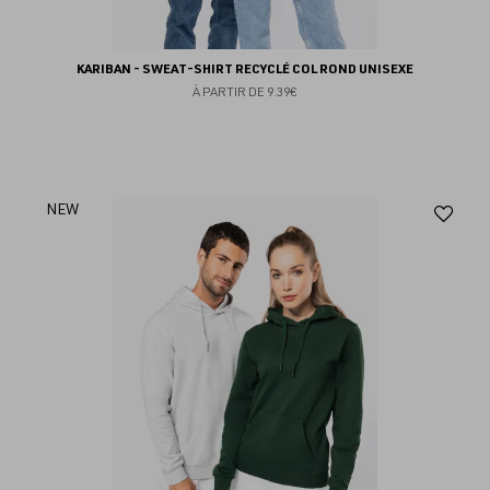
KARIBAN - SWEAT-SHIRT RECYCLÉ COL ROND UNISEXE
À PARTIR DE
9.39€
Aj
NEW
au
fav