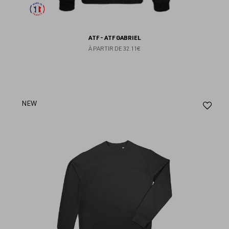
ATF - ATF GABRIEL
À PARTIR DE
32.11€
Aj
NEW
au
fav