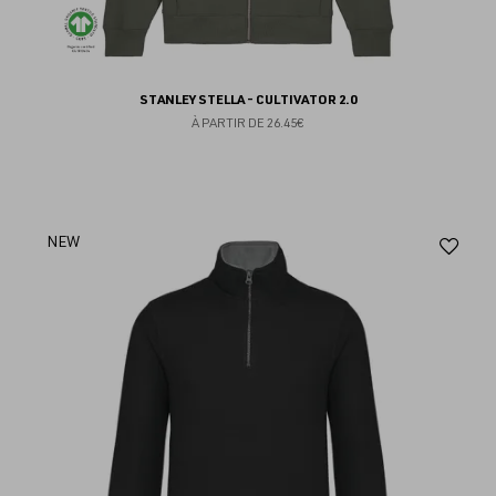
STANLEY STELLA - CULTIVATOR 2.0
À PARTIR DE
26.45€
Aj
NEW
au
fav