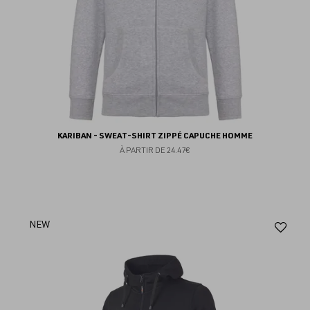
KARIBAN - SWEAT-SHIRT ZIPPÉ CAPUCHE HOMME
À PARTIR DE
24.47€
Aj
NEW
au
fav