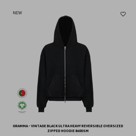
Aj
NEW
au
fav
GRAMMA - VINTAGE BLACK ULTRA HEAVY REVERSIBLE OVERSIZED
ZIPPED HOODIE 860GSM