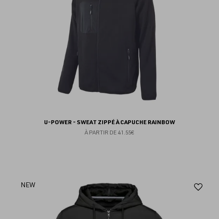
U-POWER - SWEAT ZIPPÉ À CAPUCHE RAINBOW
À PARTIR DE
41.55€
Aj
NEW
au