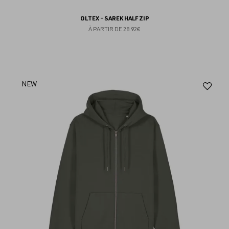
OLTEX - SAREK HALF ZIP
À PARTIR DE
28.92€
Aj
NEW
au
fav