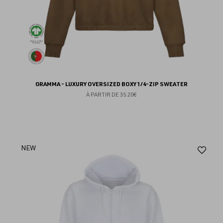
GRAMMA - LUXURY OVERSIZED BOXY 1/4-ZIP SWEATER
À PARTIR DE
35.20€
Aj
NEW
au
fav