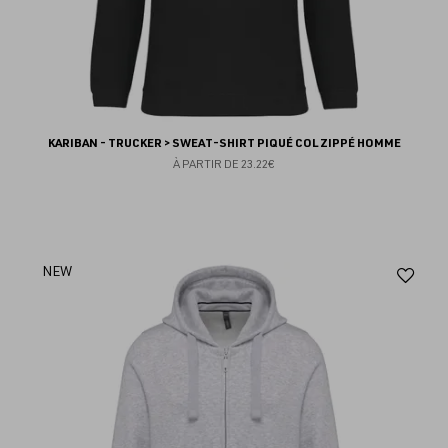
KARIBAN - TRUCKER > SWEAT-SHIRT PIQUÉ COL ZIPPÉ HOMME
À PARTIR DE
23.22€
Aj
NEW
au
fav