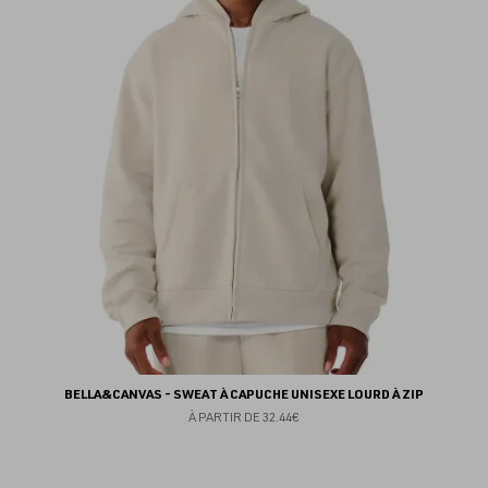
au
fav
BELLA&CANVAS - SWEAT À CAPUCHE UNISEXE LOURD À ZIP
À PARTIR DE
32.44€