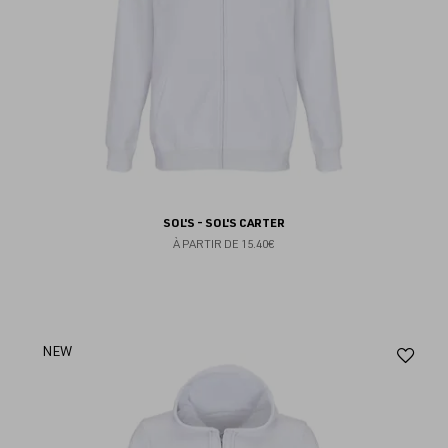
SOL'S - SOL'S CARTER
À PARTIR DE
15.40€
Aj
NEW
au
fav