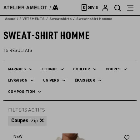
Accèder
€
DEVIS
directement
au
Accueil
VÊTEMENTS
Sweatshirts
Sweat-shirt Homme
contenu
SWEAT-SHIRT HOMME
15
RÉSULTATS
MARQUES
ETHIQUE
COULEUR
COUPES
LIVRAISON
UNIVERS
ÉPAISSEUR
COMPOSITION
FILTERS ACTIFS
Coupes
: Zip
Aj
NEW