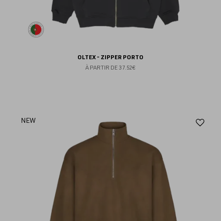
OLTEX - ZIPPER PORTO
À PARTIR DE
37.52€
Aj
NEW
au
fav