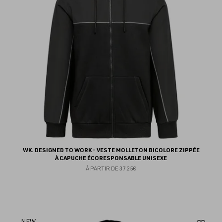
fav
WK. DESIGNED TO WORK - VESTE MOLLETON BICOLORE ZIPPÉE
À CAPUCHE ÉCORESPONSABLE UNISEXE
À PARTIR DE
37.25€
NEW