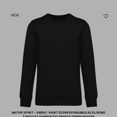
Aj
NEW
au
fav
NATIVE SPIRIT - SWEAT-SHIRT ÉCORESPONSABLE À COL ROND
À ÉPAULES TOMBANTES FRENCH TERRY UNISEXE