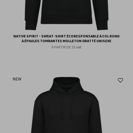
NATIVE SPIRIT - SWEAT-SHIRT ÉCORESPONSABLE À COL ROND
À ÉPAULES TOMBANTES MOLLETON GRATTÉ UNISEXE
À PARTIR DE
23.46€
Aj
NEW
au
fav