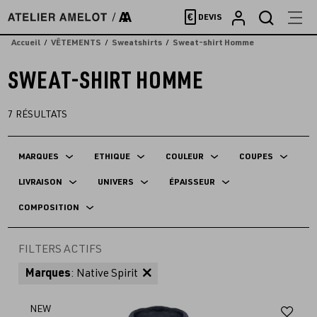
Accèder
€
DEVIS
directement
au
Accueil
VÊTEMENTS
Sweatshirts
Sweat-shirt Homme
contenu
SWEAT-SHIRT HOMME
7
RÉSULTATS
MARQUES
ETHIQUE
COULEUR
COUPES
LIVRAISON
UNIVERS
ÉPAISSEUR
COMPOSITION
FILTERS ACTIFS
Marques
: Native Spirit
Aj
NEW