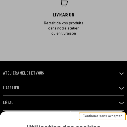
LIVRAISON
Retrait de vos produits
dans notre atelier
ou en livraison
ATELIER AMELOT ET VOUS
OUVRIR
LE
MENU
L'ATELIER
OUVRIR
LE
MENU
LÉGAL
OUVRIR
LE
RESTONS EN CONTACT ! ABONNEZ-VOUS À NOTRE
Continuer sans accepter
MENU
NEWSLETTER