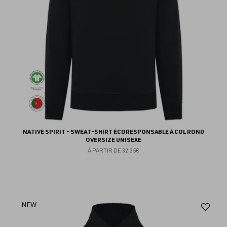
NATIVE SPIRIT - SWEAT-SHIRT ÉCORESPONSABLE À COL ROND
OVERSIZE UNISEXE
À PARTIR DE
32.35€
Aj
NEW
au