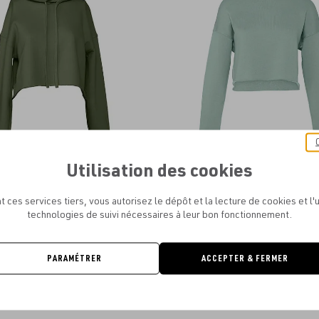
aux
favoris
Utilisation des cookies
 WOMEN´S CROPPED FLEECE HOODIE
BELLA - WOMEN´S CROPPED CREW
À PARTIR DE
11.53€
À PARTIR DE
10.56€
t ces services tiers, vous autorisez le dépôt et la lecture de cookies et l'u
technologies de suivi nécessaires à leur bon fonctionnement.
PARAMÉTRER
ACCEPTER & FERMER