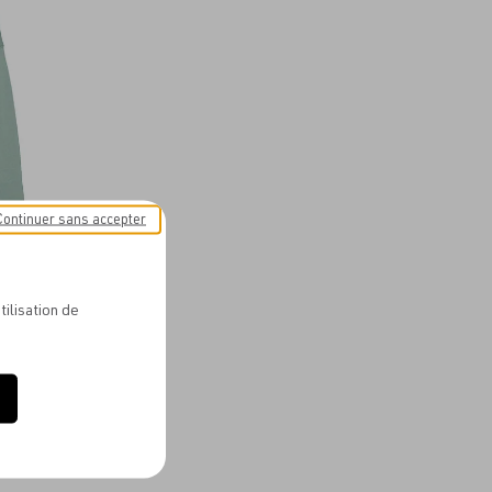
aux
favoris
Continuer sans accepter
 FLEECE
tilisation de