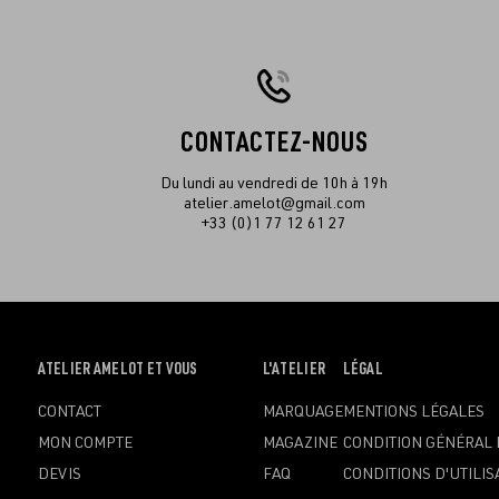
CONTACTEZ-NOUS
Du lundi au vendredi de 10h à 19h
atelier.amelot@gmail.com
+33 (0)1 77 12 61 27
OUVRIR
ATELIER AMELOT ET VOUS
OUVRIR
L'ATELIER
OUVRIR
LÉGAL
LE
LE
LE
CONTACT
MARQUAGE
MENTIONS LÉGALES
MENU
MENU
MENU
MON COMPTE
MAGAZINE
CONDITION GÉNÉRAL 
DEVIS
FAQ
CONDITIONS D'UTILIS