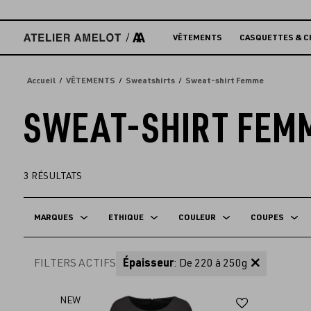
Accèder
directement
au
VÊTEMENTS
CASQUETTES & C
contenu
Accueil
VÊTEMENTS
Sweatshirts
Sweat-shirt Femme
SWEAT-SHIRT FEM
3
RÉSULTATS
MARQUES
ETHIQUE
COULEUR
COUPES
FILTERS ACTIFS
Épaisseur
: De 220 à 250g
Ajouter
NEW