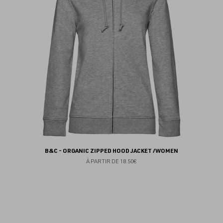
fav
B&C - ORGANIC ZIPPED HOOD JACKET /WOMEN
À PARTIR DE
18.50€