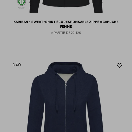
KARIBAN - SWEAT-SHIRT ÉCORESPONSABLE ZIPPÉ À CAPUCHE
FEMME
À PARTIR DE
22.12€
Aj
NEW
au
fav