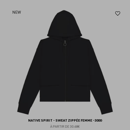
Aj
NEW
au
fav
NATIVE SPIRIT - SWEAT ZIPPÉE FEMME -300G
À PARTIR DE
30.68€