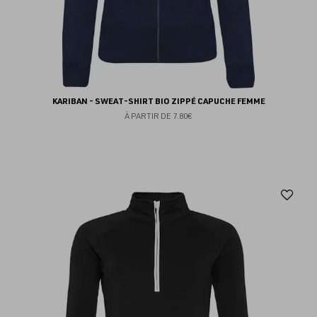
KARIBAN - SWEAT-SHIRT BIO ZIPPÉ CAPUCHE FEMME
À PARTIR DE
7.80€
Aj
au
fav