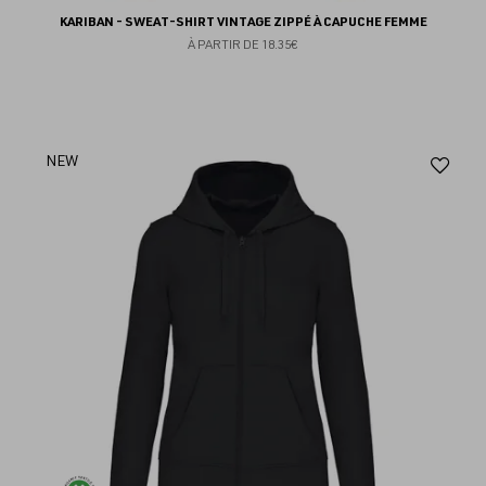
KARIBAN - SWEAT-SHIRT VINTAGE ZIPPÉ À CAPUCHE FEMME
À PARTIR DE
18.35€
Aj
NEW
au
fav