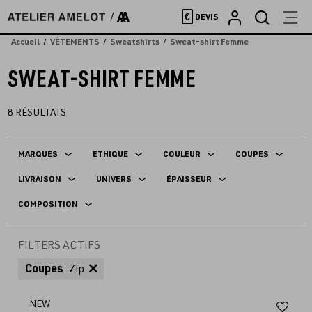
Accèder
€
DEVIS
directement
au
Accueil
VÊTEMENTS
Sweatshirts
Sweat-shirt Femme
contenu
SWEAT-SHIRT FEMME
8
RÉSULTATS
MARQUES
ETHIQUE
COULEUR
COUPES
LIVRAISON
UNIVERS
ÉPAISSEUR
COMPOSITION
FILTERS ACTIFS
Coupes
: Zip
Aj
NEW