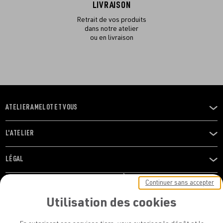
LIVRAISON
Retrait de vos produits
dans notre atelier
ou en livraison
ATELIER AMELOT ET VOUS
OUVRIR
LE
MENU
L'ATELIER
OUVRIR
LE
MENU
LÉGAL
OUVRIR
LE
RESTONS EN CONTACT ! ABONNEZ-VOUS À NOTRE
Continuer sans accepter
MENU
NEWSLETTER
Utilisation des cookies
E-mail