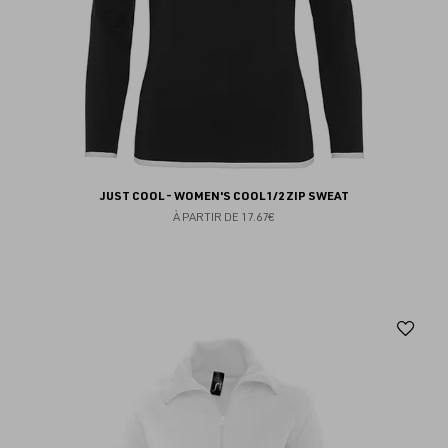
JUST COOL - WOMEN'S COOL 1/2 ZIP SWEAT
À PARTIR DE
17.67€
Aj
au
fav