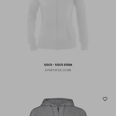
SOL'S - SOL'S SODA
À PARTIR DE
25.09€
Aj
au