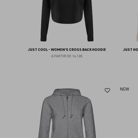
JUST COOL - WOMEN'S CROSS BACK HOODIE
JUST H
À PARTIR DE
14.12€
Ajouter
NEW
aux
favoris