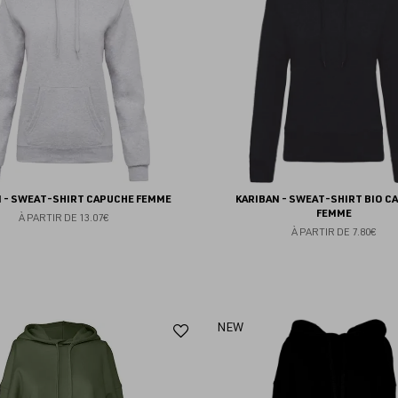
favoris
N - SWEAT-SHIRT CAPUCHE FEMME
KARIBAN - SWEAT-SHIRT BIO C
FEMME
À PARTIR DE
13.07€
À PARTIR DE
7.80€
Ajouter
NEW
aux
favoris