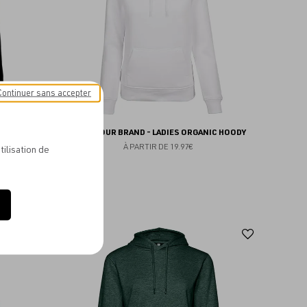
Continuer sans accepter
 CROP À
BUILD YOUR BRAND - LADIES ORGANIC HOODY
À PARTIR DE
19.97€
tilisation de
Ajouter
Ajoute
aux
aux
favoris
favoris