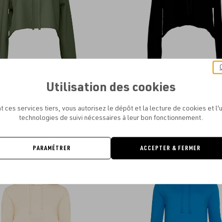
Utilisation des cookies
 WOMEN´S CROPPED FLEECE HOODIE
BELLA + CANVAS - SWEAT-SHIRT
CAPUCHE FEMME
À PARTIR DE
11.53€
t ces services tiers, vous autorisez le dépôt et la lecture de cookies et l'u
À PARTIR DE
19.50€
technologies de suivi nécessaires à leur bon fonctionnement.
PARAMÉTRER
ACCEPTER & FERMER
Ajouter
aux
favoris