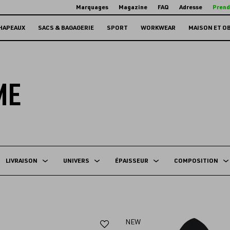
Marquages
Magazine
FAQ
Adresse
Prend
HAPEAUX
SACS & BAGAGERIE
SPORT
WORKWEAR
MAISON ET O
ME
LIVRAISON
UNIVERS
ÉPAISSEUR
COMPOSITION
Ajouter
NEW