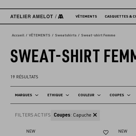
Accèder
directement
au
VÊTEMENTS
CASQUETTES & C
contenu
Accueil
VÊTEMENTS
Sweatshirts
Sweat-shirt Femme
SWEAT-SHIRT FEM
19
RÉSULTATS
MARQUES
ETHIQUE
COULEUR
COUPES
FILTERS ACTIFS
Coupes
: Capuche
Ajouter
NEW
NEW