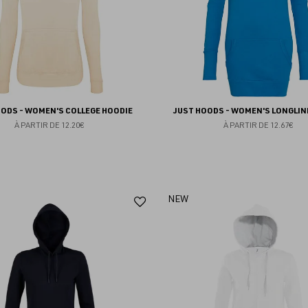
OODS - WOMEN'S COLLEGE HOODIE
JUST HOODS - WOMEN'S LONGLIN
À PARTIR DE
12.20€
À PARTIR DE
12.67€
Ajouter
NEW
aux
favoris