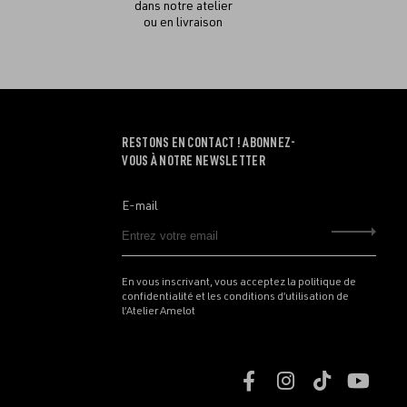
dans notre atelier
ou en livraison
RESTONS EN CONTACT ! ABONNEZ-
VOUS À NOTRE NEWSLETTER
E-mail
Envo
En vous inscrivant, vous acceptez la politique de
confidentialité et les conditions d’utilisation de
l’Atelier Amelot
Retrouvez
Retrouvez
Retrouve
Retr