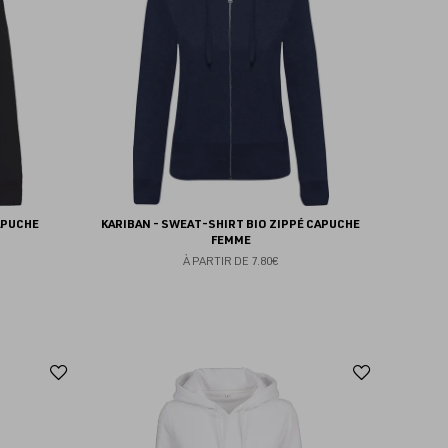
favoris
favoris
APUCHE
KARIBAN - SWEAT-SHIRT BIO ZIPPÉ CAPUCHE
FEMME
À PARTIR DE
7.80€
Ajouter
Ajoute
aux
aux
favoris
favoris