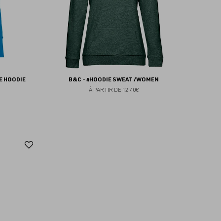
E HOODIE
B&C - #HOODIE SWEAT /WOMEN
À PARTIR DE
12.40€
Ajouter
aux
favoris