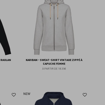
aux
aux
favoris
favoris
E RAGLAN
KARIBAN - SWEAT-SHIRT VINTAGE ZIPPÉ À
CAPUCHE FEMME
À PARTIR DE
18.35€
Ajouter
Ajoute
NEW
aux
aux