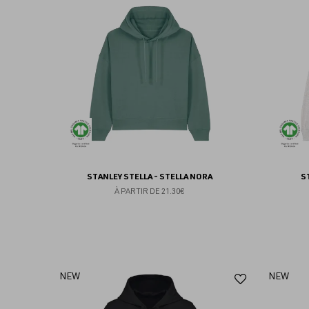
aux
favoris
STANLEY STELLA - STELLA NORA
S
À PARTIR DE
21.30€
Ajouter
NEW
NEW
aux