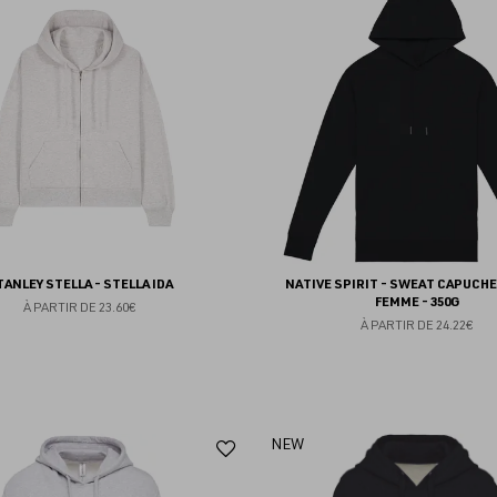
aux
favoris
TANLEY STELLA - STELLA IDA
NATIVE SPIRIT - SWEAT CAPUCH
FEMME - 350G
À PARTIR DE
23.60€
À PARTIR DE
24.22€
Ajouter
NEW
aux