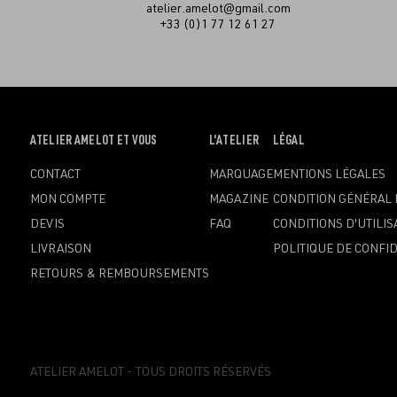
atelier.amelot@gmail.com
+33 (0)1 77 12 61 27
OUVRIR
ATELIER AMELOT ET VOUS
OUVRIR
L'ATELIER
OUVRIR
LÉGAL
LE
LE
LE
CONTACT
MARQUAGE
MENTIONS LÉGALES
MENU
MENU
MENU
MON COMPTE
MAGAZINE
CONDITION GÉNÉRAL 
DEVIS
FAQ
CONDITIONS D'UTILIS
LIVRAISON
POLITIQUE DE CONFID
RETOURS & REMBOURSEMENTS
ATELIER AMELOT - TOUS DROITS RÉSERVÉS