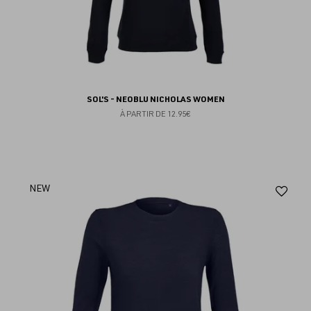
SOL'S - NEOBLU NICHOLAS WOMEN
À PARTIR DE
12.95€
Aj
NEW
au
fav