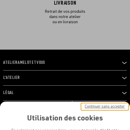
LIVRAISON
Retrait de vos produits
dans notre atelier
ou en livraison
ATELIER AMELOT ET VOUS
OUVRIR
LE
MENU
L'ATELIER
OUVRIR
LE
MENU
LÉGAL
OUVRIR
LE
RESTONS EN CONTACT ! ABONNEZ-VOUS À NOTRE
Continuer sans accepter
MENU
NEWSLETTER
Utilisation des cookies
E-mail