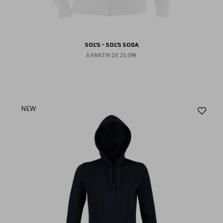
SOL'S - SOL'S SODA
À PARTIR DE
25.09€
Aj
NEW
au
fav