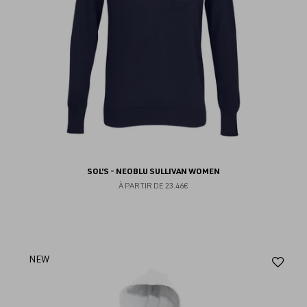
SOL'S - NEOBLU SULLIVAN WOMEN
À PARTIR DE
23.46€
Aj
NEW
au