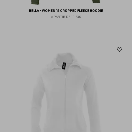
BELLA - WOMEN´S CROPPED FLEECE HOODIE
À PARTIR DE
11.53€
Aj
au
fav