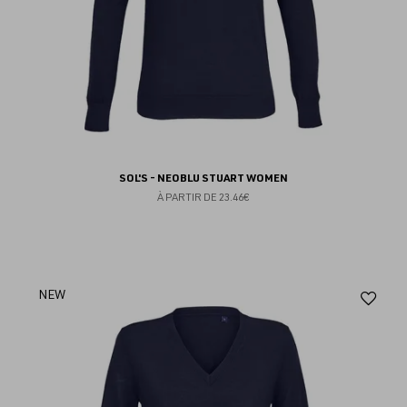
SOL'S - NEOBLU STUART WOMEN
À PARTIR DE
23.46€
Aj
NEW
au
fav