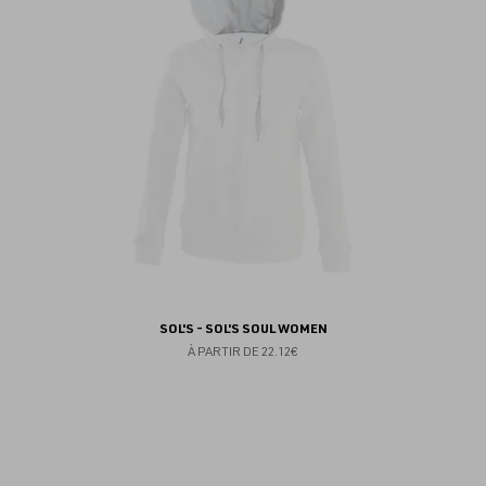
fav
SOL'S - SOL'S SOUL WOMEN
À PARTIR DE
22.12€