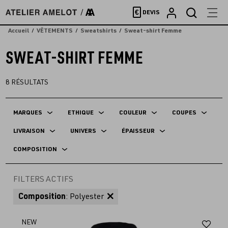
Accèder
€
DEVIS
directement
au
Accueil
VÊTEMENTS
Sweatshirts
Sweat-shirt Femme
contenu
SWEAT-SHIRT FEMME
8
RÉSULTATS
MARQUES
ETHIQUE
COULEUR
COUPES
LIVRAISON
UNIVERS
ÉPAISSEUR
COMPOSITION
FILTERS ACTIFS
Composition
: Polyester
Aj
NEW