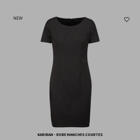
Aj
NEW
au
fav
KARIBAN - ROBE MANCHES COURTES