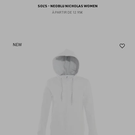
SOL'S - NEOBLU NICHOLAS WOMEN
À PARTIR DE
12.95€
Aj
NEW
au
fav