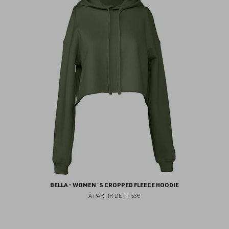
au
fav
BELLA - WOMEN´S CROPPED FLEECE HOODIE
À PARTIR DE
11.53€