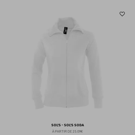
Aj
au
fav
SOL'S - SOL'S SODA
À PARTIR DE
25.09€