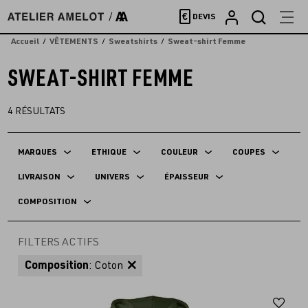
Accèder
€
DEVIS
directement
au
Accueil
VÊTEMENTS
Sweatshirts
Sweat-shirt Femme
contenu
SWEAT-SHIRT FEMME
4
RÉSULTATS
MARQUES
ETHIQUE
COULEUR
COUPES
LIVRAISON
UNIVERS
ÉPAISSEUR
COMPOSITION
FILTERS ACTIFS
Composition
: Coton
Aj