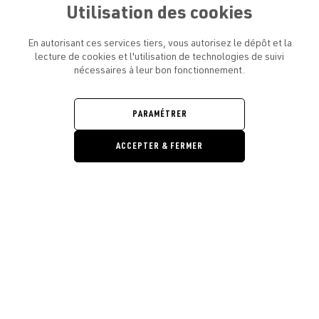
Utilisation des cookies
En autorisant ces services tiers, vous autorisez le dépôt et la
lecture de cookies et l'utilisation de technologies de suivi
nécessaires à leur bon fonctionnement.
ATELIER AMELOT ET VOUS
OUVRIR
LE
MENU
L'ATELIER
PARAMÉTRER
OUVRIR
LE
MENU
ACCEPTER & FERMER
LÉGAL
OUVRIR
LE
RESTONS EN CONTACT ! ABONNEZ-VOUS À NOTRE
MENU
NEWSLETTER
Ouvrir la barre de gestion des cooki
E-mail
E
En vous inscrivant, vous acceptez la politique de confidentialité et les
conditions d’utilisation de l’Atelier Amelot