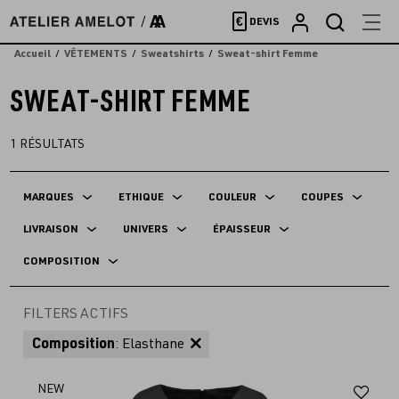
Accèder
€
DEVIS
directement
au
Accueil
VÊTEMENTS
Sweatshirts
Sweat-shirt Femme
contenu
SWEAT-SHIRT FEMME
1
RÉSULTATS
MARQUES
ETHIQUE
COULEUR
COUPES
LIVRAISON
UNIVERS
ÉPAISSEUR
COMPOSITION
FILTERS ACTIFS
Composition
: Elasthane
Aj
NEW