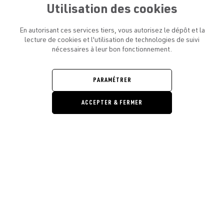
Utilisation des cookies
En autorisant ces services tiers, vous autorisez le dépôt et la
lecture de cookies et l'utilisation de technologies de suivi
nécessaires à leur bon fonctionnement.
ATELIER AMELOT ET VOUS
OUVRIR
LE
MENU
L'ATELIER
PARAMÉTRER
OUVRIR
LE
MENU
ACCEPTER & FERMER
LÉGAL
OUVRIR
LE
RESTONS EN CONTACT ! ABONNEZ-VOUS À NOTRE
MENU
NEWSLETTER
Ouvrir la barre de gestion des cooki
E-mail
E
En vous inscrivant, vous acceptez la politique de confidentialité et les
conditions d’utilisation de l’Atelier Amelot