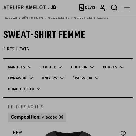
Accèder
€
DEVIS
directement
au
Accueil
VÊTEMENTS
Sweatshirts
Sweat-shirt Femme
contenu
SWEAT-SHIRT FEMME
1
RÉSULTATS
MARQUES
ETHIQUE
COULEUR
COUPES
LIVRAISON
UNIVERS
ÉPAISSEUR
COMPOSITION
FILTERS ACTIFS
Composition
: Viscose
Aj
NEW