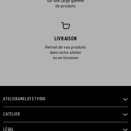
sur une large gamme
de produits
LIVRAISON
Retrait de vos produits
dans notre atelier
ou en livraison
ATELIER AMELOT ET VOUS
OUVRIR
LE
MENU
L'ATELIER
OUVRIR
LE
MENU
LÉGAL