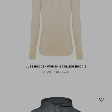
JUST HOODS - WOMEN'S COLLEGE HOODIE
À PARTIR DE
12.20€
Aj
au