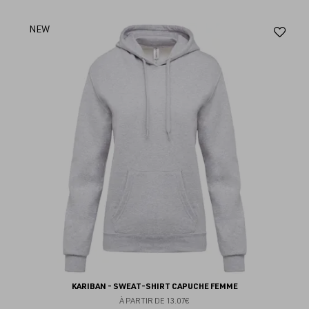
Aj
NEW
au
fav
KARIBAN - SWEAT-SHIRT CAPUCHE FEMME
À PARTIR DE
13.07€