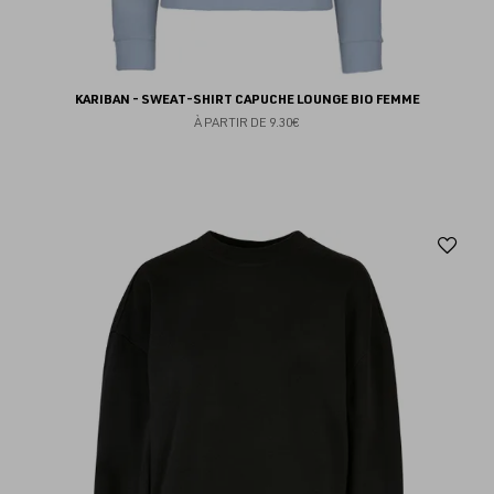
KARIBAN - SWEAT-SHIRT CAPUCHE LOUNGE BIO FEMME
À PARTIR DE
9.30€
Aj
au
fav