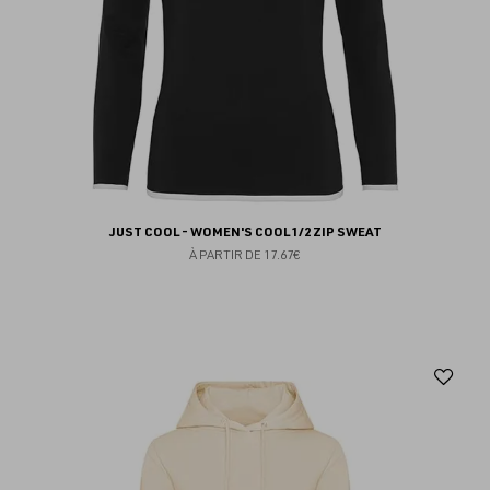
JUST COOL - WOMEN'S COOL 1/2 ZIP SWEAT
À PARTIR DE
17.67€
Aj
au
fav