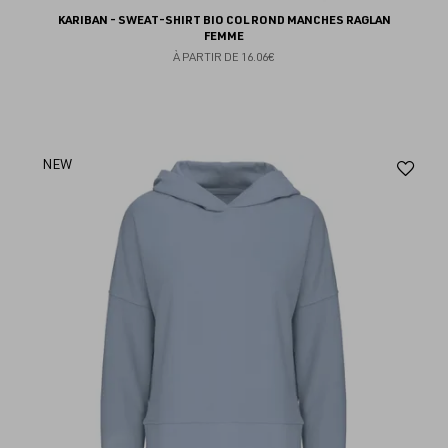
KARIBAN - SWEAT-SHIRT BIO COL ROND MANCHES RAGLAN
FEMME
À PARTIR DE
16.06€
Aj
NEW
au
fav