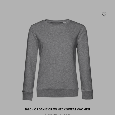
Aj
au
fav
B&C - ORGANIC CREW NECK SWEAT /WOMEN
À PARTIR DE
12.17€