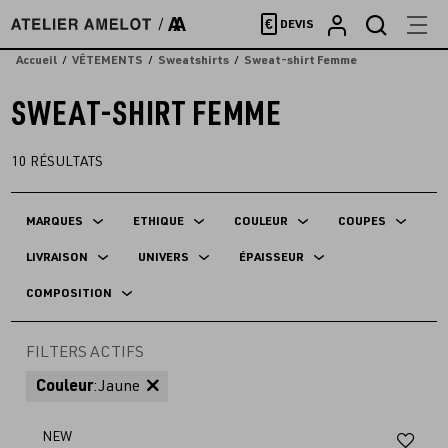
Accèder
€
DEVIS
directement
au
Accueil
VÊTEMENTS
Sweatshirts
Sweat-shirt Femme
contenu
SWEAT-SHIRT FEMME
10
RÉSULTATS
MARQUES
ETHIQUE
COULEUR
COUPES
LIVRAISON
UNIVERS
ÉPAISSEUR
COMPOSITION
FILTERS ACTIFS
Couleur
:
Jaune
Aj
NEW