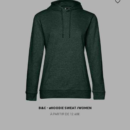
Aj
au
fav
B&C - #HOODIE SWEAT /WOMEN
À PARTIR DE
12.40€