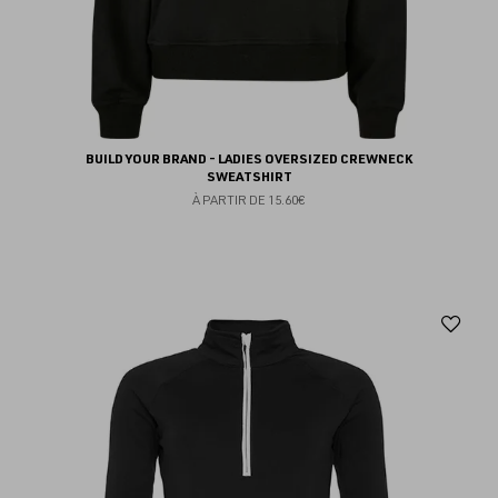
BUILD YOUR BRAND - LADIES OVERSIZED CREWNECK
SWEATSHIRT
À PARTIR DE
15.60€
Aj
au
fav