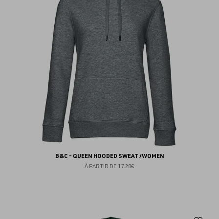
fav
B&C - QUEEN HOODED SWEAT /WOMEN
À PARTIR DE
17.28€