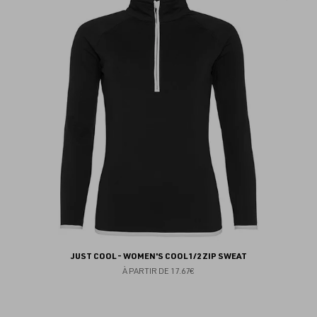
au
fav
JUST COOL - WOMEN'S COOL 1/2 ZIP SWEAT
À PARTIR DE
17.67€