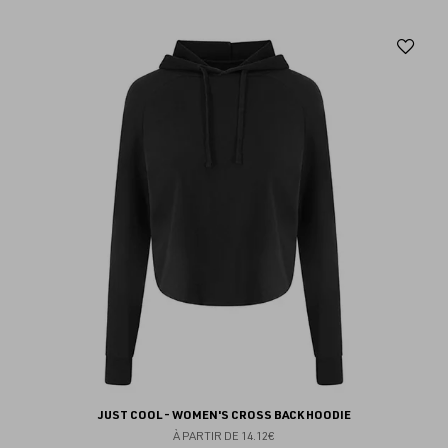
Aj
au
fav
JUST COOL - WOMEN'S CROSS BACK HOODIE
À PARTIR DE
14.12€