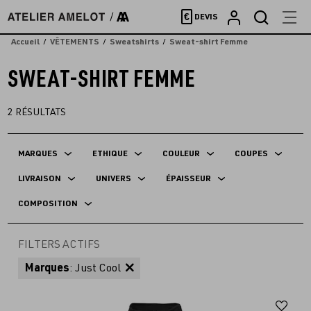
Accèder
€
DEVIS
directement
au
Accueil
VÊTEMENTS
Sweatshirts
Sweat-shirt Femme
contenu
SWEAT-SHIRT FEMME
2
RÉSULTATS
MARQUES
ETHIQUE
COULEUR
COUPES
LIVRAISON
UNIVERS
ÉPAISSEUR
COMPOSITION
FILTERS ACTIFS
Marques
: Just Cool
Aj