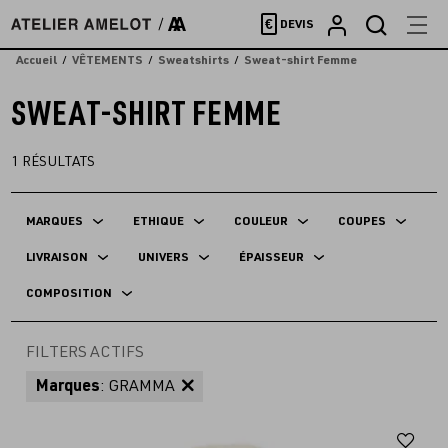
Accèder
€
DEVIS
directement
au
Accueil
VÊTEMENTS
Sweatshirts
Sweat-shirt Femme
contenu
SWEAT-SHIRT FEMME
1
RÉSULTATS
MARQUES
ETHIQUE
COULEUR
COUPES
LIVRAISON
UNIVERS
ÉPAISSEUR
COMPOSITION
FILTERS ACTIFS
Marques
: GRAMMA
Aj