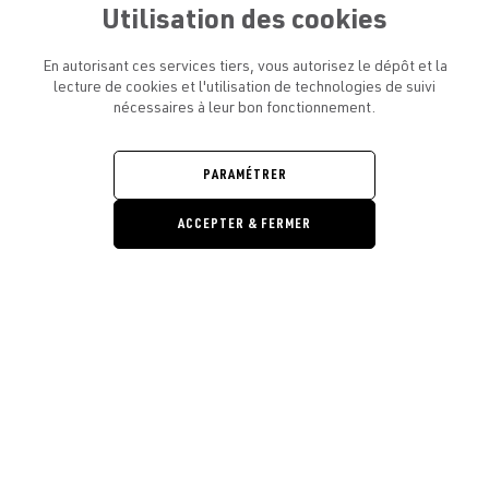
Utilisation des cookies
En autorisant ces services tiers, vous autorisez le dépôt et la
lecture de cookies et l'utilisation de technologies de suivi
nécessaires à leur bon fonctionnement.
ATELIER AMELOT ET VOUS
OUVRIR
LE
MENU
L'ATELIER
PARAMÉTRER
OUVRIR
LE
MENU
ACCEPTER & FERMER
LÉGAL
OUVRIR
LE
RESTONS EN CONTACT ! ABONNEZ-VOUS À NOTRE
MENU
NEWSLETTER
Ouvrir la barre de gestion des cooki
E-mail
E
En vous inscrivant, vous acceptez la politique de confidentialité et les
conditions d’utilisation de l’Atelier Amelot