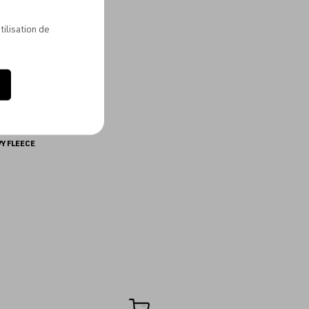
favoris
tilisation de
VY FLEECE