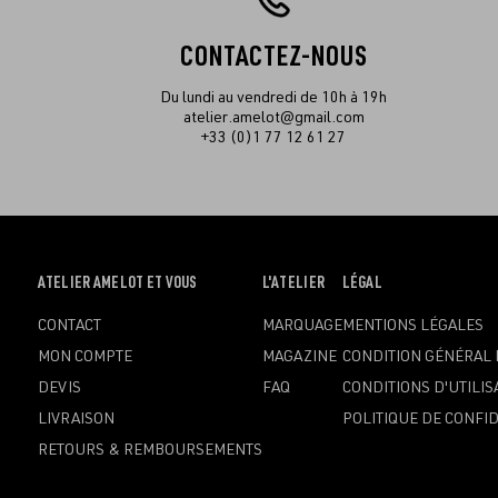
CONTACTEZ-NOUS
Du lundi au vendredi de 10h à 19h
atelier.amelot@gmail.com
+33 (0)1 77 12 61 27
OUVRIR
ATELIER AMELOT ET VOUS
OUVRIR
L'ATELIER
OUVRIR
LÉGAL
LE
LE
LE
CONTACT
MARQUAGE
MENTIONS LÉGALES
MENU
MENU
MENU
MON COMPTE
MAGAZINE
CONDITION GÉNÉRAL 
DEVIS
FAQ
CONDITIONS D'UTILIS
LIVRAISON
POLITIQUE DE CONFID
RETOURS & REMBOURSEMENTS