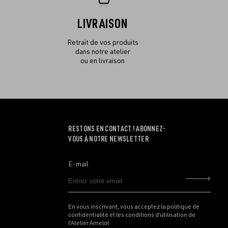
LIVRAISON
Retrait de vos produits
dans notre atelier
ou en livraison
RESTONS EN CONTACT ! ABONNEZ-
VOUS À NOTRE NEWSLETTER
E-mail
Envo
En vous inscrivant, vous acceptez la politique de
confidentialité et les conditions d’utilisation de
l’Atelier Amelot