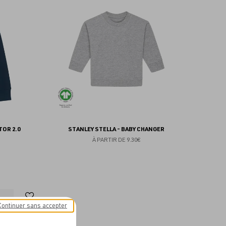
aux
aux
favoris
favoris
TOR 2.0
STANLEY STELLA - BABY CHANGER
À PARTIR DE
9.30€
Ajouter
Continuer sans accepter
aux