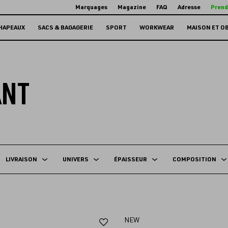
Marquages
Magazine
FAQ
Adresse
Prend
HAPEAUX
SACS & BAGAGERIE
SPORT
WORKWEAR
MAISON ET O
ANT
LIVRAISON
UNIVERS
ÉPAISSEUR
COMPOSITION
Ajouter
NEW