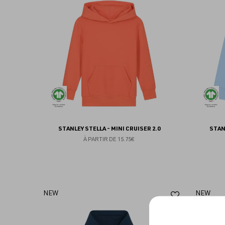
aux
favoris
STANLEY STELLA - MINI CRUISER 2.0
STAN
À PARTIR DE
15.75€
Ajouter
NEW
NEW
aux