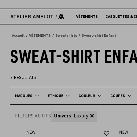
Accèder
directement
au
VÊTEMENTS
CASQUETTES & C
contenu
Accueil
VÊTEMENTS
Sweatshirts
Sweat-shirt Enfant
SWEAT-SHIRT ENF
7
RÉSULTATS
MARQUES
ETHIQUE
COULEUR
COUPES
FILTERS ACTIFS
Univers
: Luxury
Ajouter
NEW
NEW