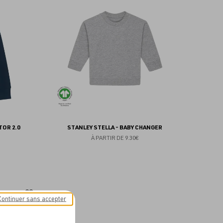
aux
aux
favoris
favoris
TOR 2.0
STANLEY STELLA - BABY CHANGER
À PARTIR DE
9.30€
Ajouter
Continuer sans accepter
aux