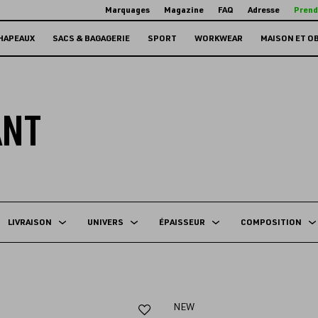
Marquages
Magazine
FAQ
Adresse
Prend
HAPEAUX
SACS & BAGAGERIE
SPORT
WORKWEAR
MAISON ET O
ANT
LIVRAISON
UNIVERS
ÉPAISSEUR
COMPOSITION
Ajouter
NEW