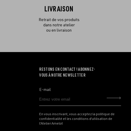
LIVRAISON
Retrait de vos produits
dans notre atelier
ou en livraison
RESTONS EN CONTACT ! ABONNEZ-
VOUS À NOTRE NEWSLETTER
E-mail
Envo
En vous inscrivant, vous acceptez la politique de
confidentialité et les conditions d’utilisation de
l’Atelier Amelot