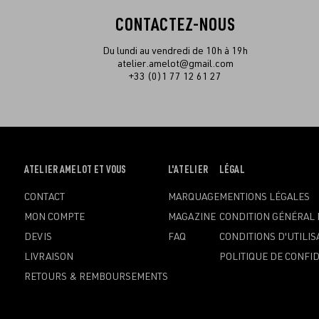
CONTACTEZ-NOUS
Du lundi au vendredi de 10h à 19h
atelier.amelot@gmail.com
+33 (0)1 77 12 61 27
OUVRIR
ATELIER AMELOT ET VOUS
OUVRIR
L'ATELIER
OUVRIR
LÉGAL
LE
LE
LE
CONTACT
MARQUAGE
MENTIONS LÉGALES
MENU
MENU
MENU
MON COMPTE
MAGAZINE
CONDITION GÉNÉRAL 
DEVIS
FAQ
CONDITIONS D'UTILIS
LIVRAISON
POLITIQUE DE CONFID
RETOURS & REMBOURSEMENTS