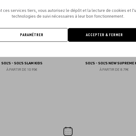
favoris
t ces services tiers, vous autorisez le dépôt et la lecture de cookies et l'u
technologies de suivi nécessaires à leur bon fonctionnement.
PARAMÉTRER
ACCEPTER & FERMER
SOL'S - SOL'S SLAM KIDS
SOL'S - SOL'S NEW SUPREME 
À PARTIR DE
10.95€
À PARTIR DE
8.79€