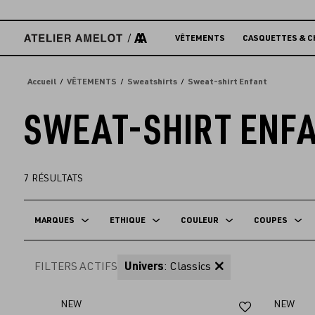
Accèder
directement
au
VÊTEMENTS
CASQUETTES & C
contenu
Accueil
VÊTEMENTS
Sweatshirts
Sweat-shirt Enfant
SWEAT-SHIRT ENF
7
RÉSULTATS
MARQUES
ETHIQUE
COULEUR
COUPES
FILTERS ACTIFS
Univers
: Classics
Ajouter
NEW
NEW