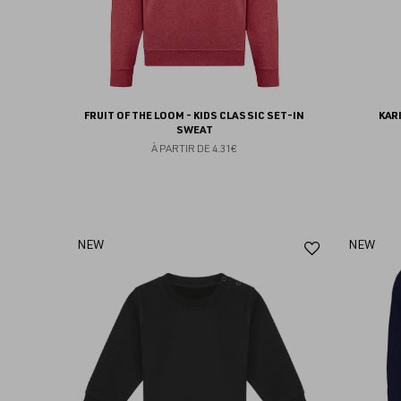
FRUIT OF THE LOOM - KIDS CLASSIC SET-IN
KAR
SWEAT
À PARTIR DE
4.31€
Ajouter
NEW
NEW
aux
favoris