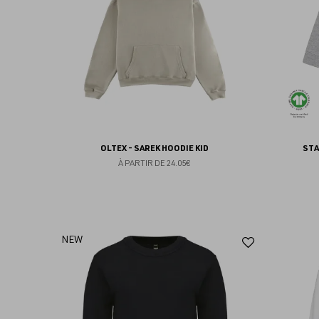
favoris
OLTEX - SAREK HOODIE KID
STA
À PARTIR DE
24.05€
Ajouter
NEW
aux
favoris