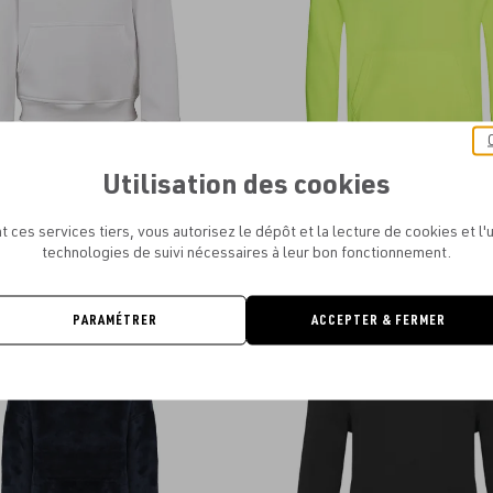
Utilisation des cookies
YOUR BRAND - KIDS' BASIC HOODY
JUST HOODS - KIDS` ELECTRIC 
À PARTIR DE
12.91€
À PARTIR DE
11.13€
t ces services tiers, vous autorisez le dépôt et la lecture de cookies et l'u
technologies de suivi nécessaires à leur bon fonctionnement.
PARAMÉTRER
ACCEPTER & FERMER
Ajouter
NEW
aux
favoris