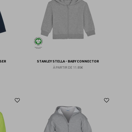
favoris
favoris
ISER
STANLEY STELLA - BABY CONNECTOR
À PARTIR DE
11.85€
Ajouter
Ajoute
aux
aux
favoris
favoris