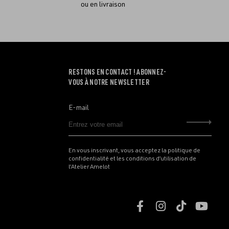
ou en livraison
RESTONS EN CONTACT ! ABONNEZ-
VOUS À NOTRE NEWSLETTER
E-mail
Envo
En vous inscrivant, vous acceptez la politique de
confidentialité et les conditions d’utilisation de
l’Atelier Amelot
Retrouvez
Retrouvez
Retrouve
Retr