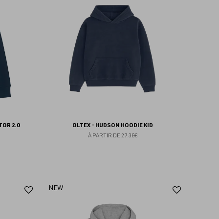
aux
aux
favoris
favoris
TOR 2.0
OLTEX - HUDSON HOODIE KID
À PARTIR DE
27.38€
Ajouter
Ajoute
NEW
aux
aux