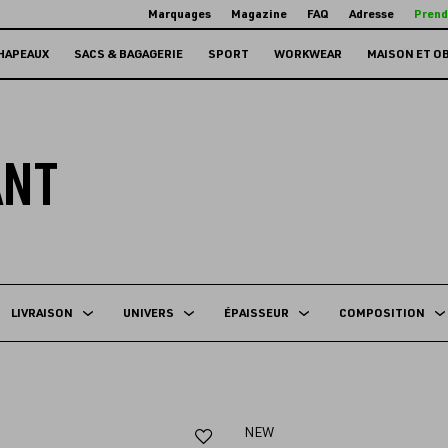
Marquages
Magazine
FAQ
Adresse
Prend
HAPEAUX
SACS & BAGAGERIE
SPORT
WORKWEAR
MAISON ET O
ANT
LIVRAISON
UNIVERS
ÉPAISSEUR
COMPOSITION
Ajouter
NEW