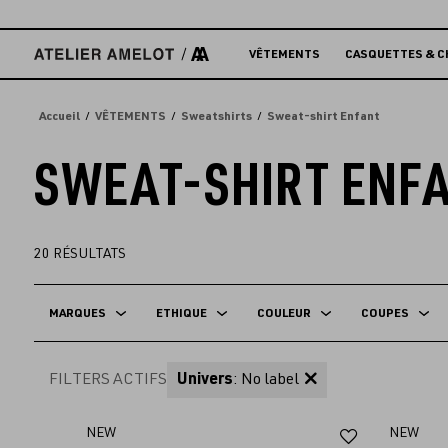
Accèder
directement
au
VÊTEMENTS
CASQUETTES & C
contenu
Accueil
VÊTEMENTS
Sweatshirts
Sweat-shirt Enfant
SWEAT-SHIRT ENF
20
RÉSULTATS
MARQUES
ETHIQUE
COULEUR
COUPES
FILTERS ACTIFS
Univers
: No label
Ajouter
NEW
NEW