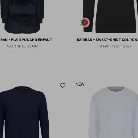
IBAN - PLAID PONCHO ENFANT
KARIBAN - SWEAT-SHIRT COL RON
À PARTIR DE
20.00€
À PARTIR DE
15.53€
Ajouter
NEW
aux
favoris