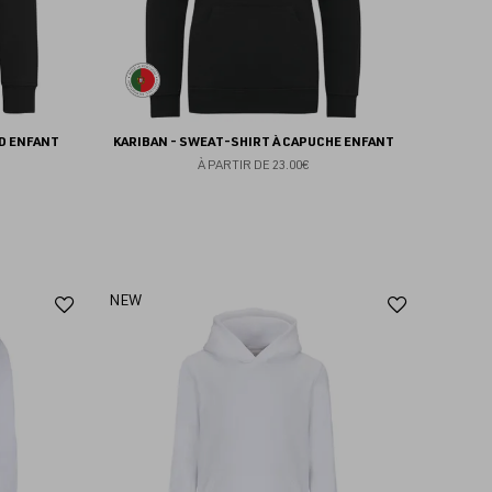
D ENFANT
KARIBAN - SWEAT-SHIRT À CAPUCHE ENFANT
À PARTIR DE
23.00€
Ajouter
Ajoute
NEW
aux
aux
favoris
favoris