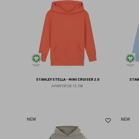
aux
favoris
STANLEY STELLA - MINI CRUISER 2.0
STAN
À PARTIR DE
15.75€
Ajouter
NEW
NEW
aux