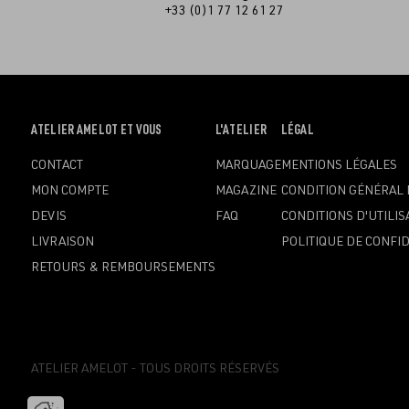
+33 (0)1 77 12 61 27
OUVRIR
ATELIER AMELOT ET VOUS
OUVRIR
L'ATELIER
OUVRIR
LÉGAL
LE
LE
LE
CONTACT
MARQUAGE
MENTIONS LÉGALES
MENU
MENU
MENU
MON COMPTE
MAGAZINE
CONDITION GÉNÉRAL 
DEVIS
FAQ
CONDITIONS D'UTILIS
LIVRAISON
POLITIQUE DE CONFID
RETOURS & REMBOURSEMENTS
ATELIER AMELOT - TOUS DROITS RÉSERVÉS