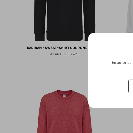
KARIBAN - SWEAT-SHIRT COL ROND ENFANT
BUILD 
À PARTIR DE
7.49€
En autorisan
Ajouter
NEW
aux
favoris