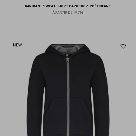
KARIBAN - SWEAT-SHIRT CAPUCHE ZIPPÉ ENFANT
À PARTIR DE
19.71€
Aj
NEW
au
fav