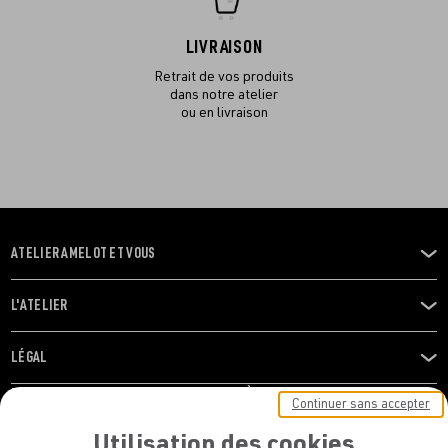
LIVRAISON
Retrait de vos produits
dans notre atelier
ou en livraison
ATELIER AMELOT ET VOUS
OUVRIR
LE
MENU
L'ATELIER
OUVRIR
LE
MENU
LÉGAL
OUVRIR
LE
RESTONS EN CONTACT ! ABONNEZ-VOUS À NOTRE
Continuer sans accepter
MENU
NEWSLETTER
Utilisation des cookies