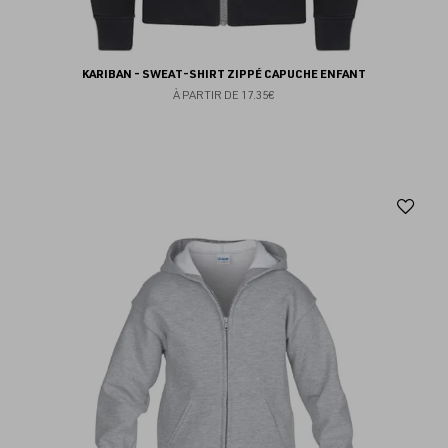
KARIBAN - SWEAT-SHIRT ZIPPÉ CAPUCHE ENFANT
À PARTIR DE
17.35€
Aj
au
fav