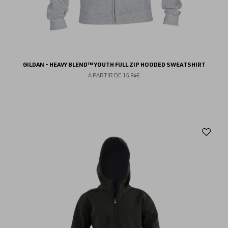
GILDAN - HEAVY BLEND™ YOUTH FULL ZIP HOODED SWEATSHIRT
À PARTIR DE
15.94€
Aj
au
fav