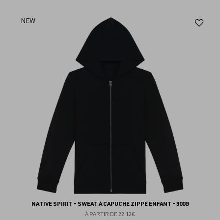
Aj
NEW
au
fav
NATIVE SPIRIT - SWEAT À CAPUCHE ZIPPÉ ENFANT - 300G
À PARTIR DE
22.12€