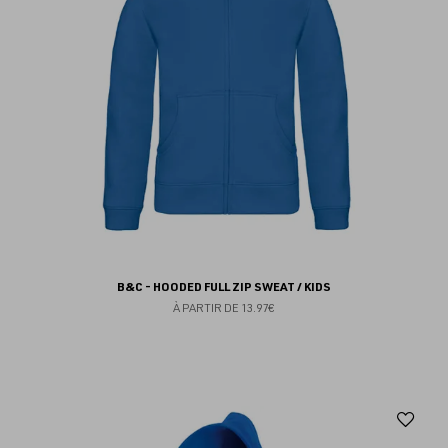
B&C - HOODED FULL ZIP SWEAT / KIDS
À PARTIR DE
13.97€
Aj