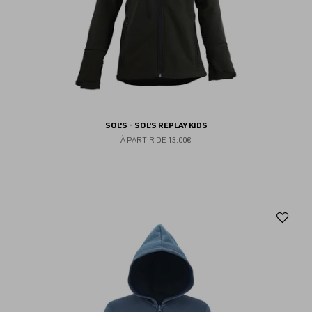
SOL'S - SOL'S REPLAY KIDS
À PARTIR DE
13.00€
Aj
au
fav