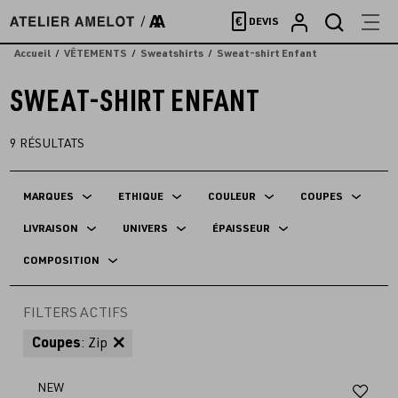
Accèder
€
DEVIS
directement
au
Accueil
VÊTEMENTS
Sweatshirts
Sweat-shirt Enfant
contenu
SWEAT-SHIRT ENFANT
9
RÉSULTATS
MARQUES
ETHIQUE
COULEUR
COUPES
LIVRAISON
UNIVERS
ÉPAISSEUR
COMPOSITION
FILTERS ACTIFS
Coupes
: Zip
Aj
NEW