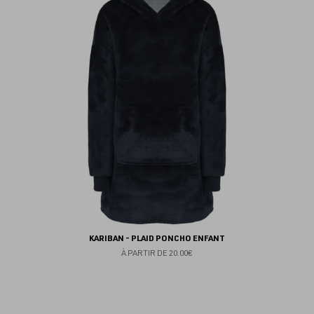
au
fav
KARIBAN - PLAID PONCHO ENFANT
À PARTIR DE
20.00€