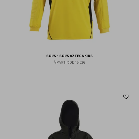
SOL'S - SOL'S AZTECA KIDS
À PARTIR DE
16.02€
Aj
au
fav