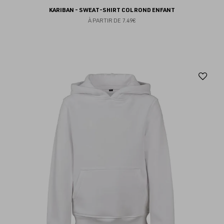
KARIBAN - SWEAT-SHIRT COL ROND ENFANT
À PARTIR DE
7.49€
Aj
au
fav