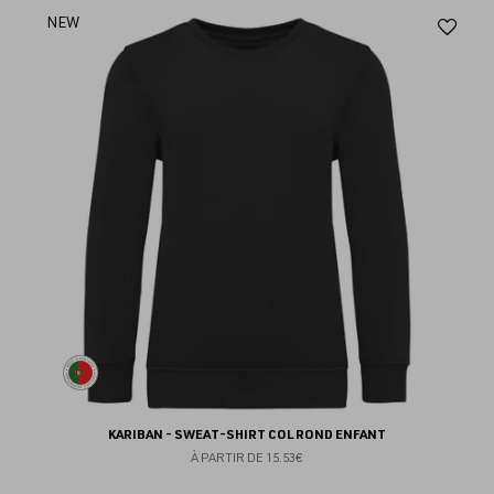
Aj
NEW
au
fav
KARIBAN - SWEAT-SHIRT COL ROND ENFANT
À PARTIR DE
15.53€