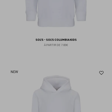
SOL'S - SOL'S COLUMBIA KIDS
À PARTIR DE
7.83€
Aj
NEW
au
fav