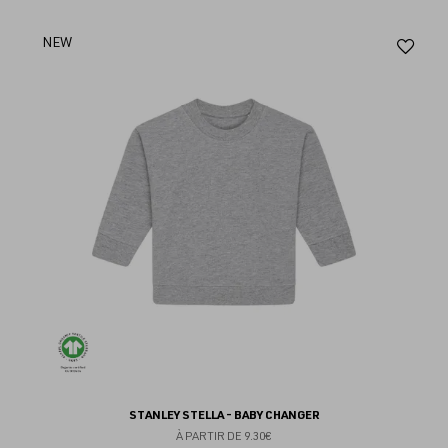
Aj
NEW
au
fav
STANLEY STELLA - BABY CHANGER
À PARTIR DE
9.30€