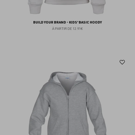
BUILD YOUR BRAND - KIDS' BASIC HOODY
À PARTIR DE
12.91€
Aj
au
fav