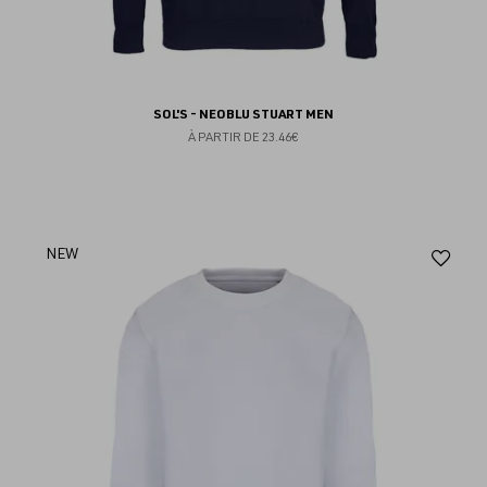
SOL'S - NEOBLU STUART MEN
À PARTIR DE
23.46€
Aj
NEW
au
fav