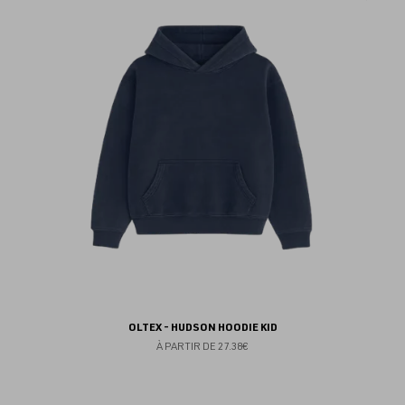
au
fav
OLTEX - HUDSON HOODIE KID
À PARTIR DE
27.38€