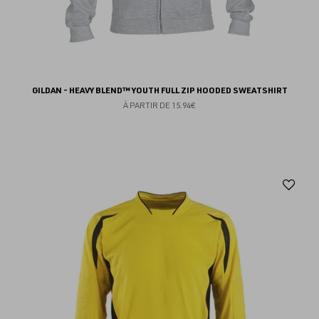
GILDAN - HEAVY BLEND™ YOUTH FULL ZIP HOODED SWEATSHIRT
À PARTIR DE
15.94€
Aj
au
fav