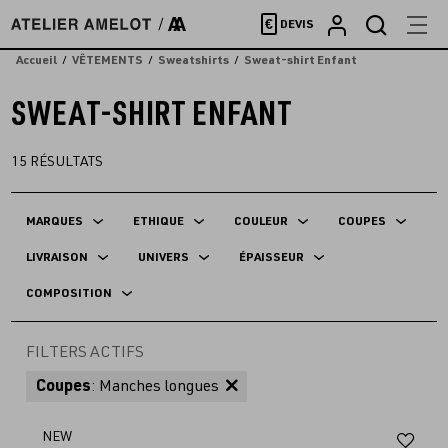
Accèder
€
DEVIS
directement
au
Accueil
VÊTEMENTS
Sweatshirts
Sweat-shirt Enfant
contenu
SWEAT-SHIRT ENFANT
15
RÉSULTATS
MARQUES
ETHIQUE
COULEUR
COUPES
LIVRAISON
UNIVERS
ÉPAISSEUR
COMPOSITION
FILTERS ACTIFS
Coupes
: Manches longues
Aj
NEW