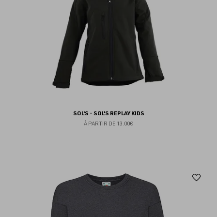
SOL'S - SOL'S REPLAY KIDS
À PARTIR DE
13.00€
Aj
au
fav