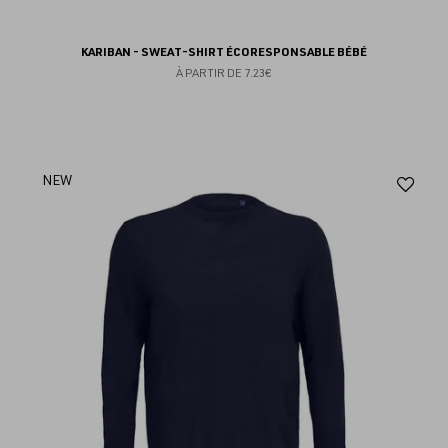
KARIBAN - SWEAT-SHIRT ÉCORESPONSABLE BÉBÉ
À PARTIR DE
7.23€
Aj
NEW
au
fav