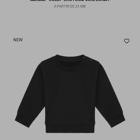
À PARTIR DE
23.00€
Aj
NEW
au
fav