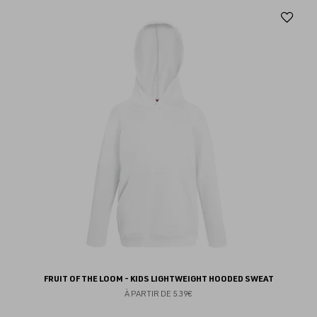
Aj
au
fav
FRUIT OF THE LOOM - KIDS LIGHTWEIGHT HOODED SWEAT
À PARTIR DE
5.39€