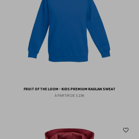
FRUIT OF THE LOOM - KIDS PREMIUM RAGLAN SWEAT
À PARTIR DE
5.23€
Aj