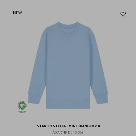
Aj
NEW
au
fav
STANLEY STELLA - MINI CHANGER 2.0
À PARTIR DE
13.00€