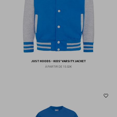
JUST HOODS - KIDS' VARSITY JACKET
À PARTIR DE
15.02€
Aj
au
fav