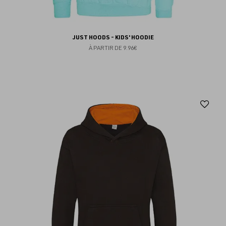
JUST HOODS - KIDS' HOODIE
À PARTIR DE
9.96€
Aj
au
fav