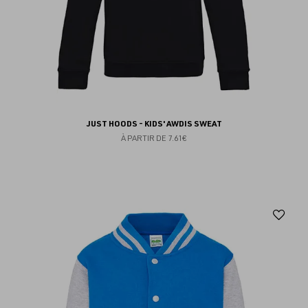
JUST HOODS - KIDS' AWDIS SWEAT
À PARTIR DE
7.61€
Aj
au
fav