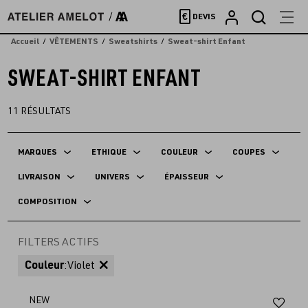
Accèder
€
DEVIS
directement
au
Accueil
VÊTEMENTS
Sweatshirts
Sweat-shirt Enfant
contenu
SWEAT-SHIRT ENFANT
11
RÉSULTATS
MARQUES
ETHIQUE
COULEUR
COUPES
LIVRAISON
UNIVERS
ÉPAISSEUR
COMPOSITION
FILTERS ACTIFS
Couleur
:
Violet
Aj
NEW