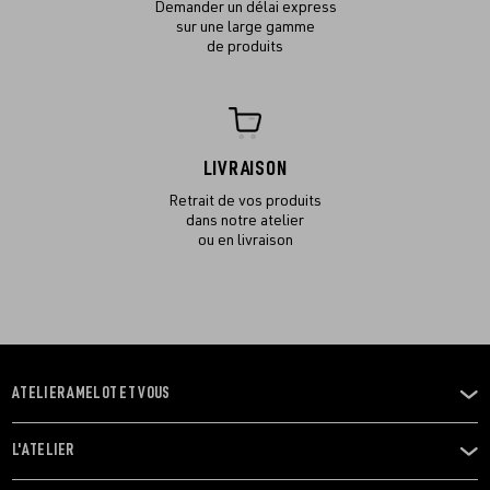
Demander un délai express
sur une large gamme
de produits
LIVRAISON
Retrait de vos produits
dans notre atelier
ou en livraison
ATELIER AMELOT ET VOUS
OUVRIR
LE
MENU
L'ATELIER
OUVRIR
LE