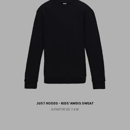
au
fav
JUST HOODS - KIDS' AWDIS SWEAT
À PARTIR DE
7.61€