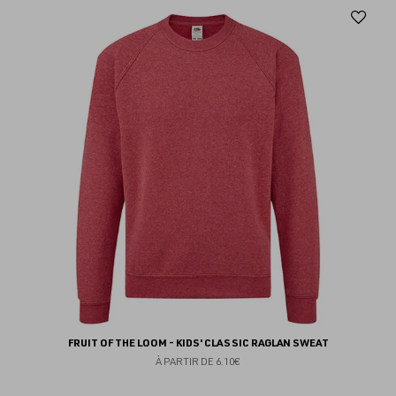
Aj
au
fav
FRUIT OF THE LOOM - KIDS' CLASSIC RAGLAN SWEAT
À PARTIR DE
6.10€