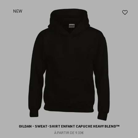
Aj
NEW
au
fav
GILDAN - SWEAT-SHIRT ENFANT CAPUCHE HEAVY BLEND™
À PARTIR DE
9.33€