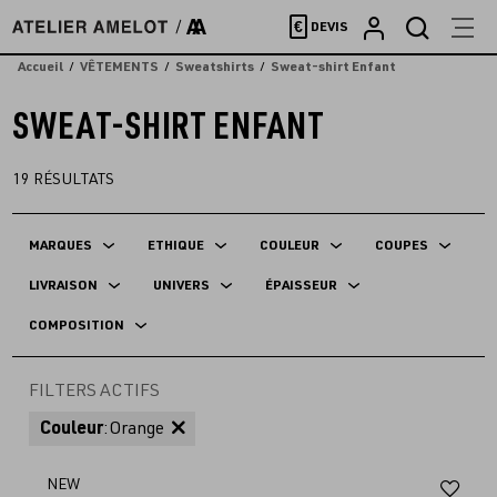
Accèder
€
DEVIS
directement
au
Accueil
VÊTEMENTS
Sweatshirts
Sweat-shirt Enfant
contenu
SWEAT-SHIRT ENFANT
19
RÉSULTATS
MARQUES
ETHIQUE
COULEUR
COUPES
LIVRAISON
UNIVERS
ÉPAISSEUR
COMPOSITION
FILTERS ACTIFS
Couleur
:
Orange
Aj
NEW