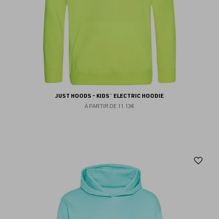
JUST HOODS - KIDS` ELECTRIC HOODIE
À PARTIR DE
11.13€
Aj
au
fav