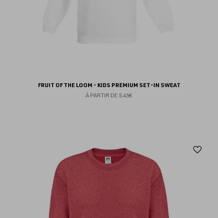
FRUIT OF THE LOOM - KIDS PREMIUM SET-IN SWEAT
À PARTIR DE
5.45€
Aj
au
fav