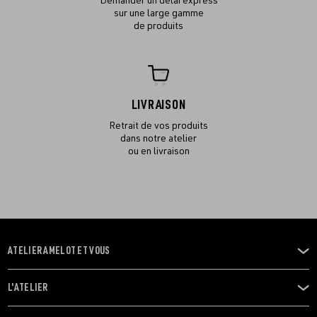
Demander un délai express
sur une large gamme
de produits
LIVRAISON
Retrait de vos produits
dans notre atelier
ou en livraison
ATELIER AMELOT ET VOUS
OUVRIR
LE
MENU
L'ATELIER
OUVRIR
LE