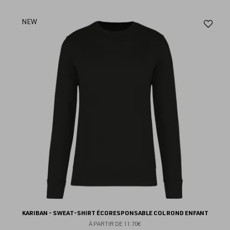
Aj
NEW
au
fav
KARIBAN - SWEAT-SHIRT ÉCORESPONSABLE COL ROND ENFANT
À PARTIR DE
11.70€