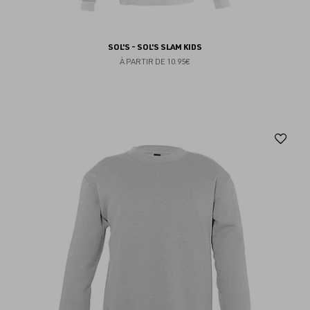
SOL'S - SOL'S SLAM KIDS
À PARTIR DE
10.95€
Aj
au
fav