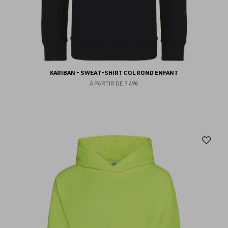
KARIBAN - SWEAT-SHIRT COL ROND ENFANT
À PARTIR DE
7.49€
Aj
au
fav