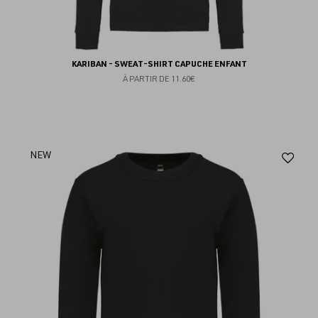
KARIBAN - SWEAT-SHIRT CAPUCHE ENFANT
À PARTIR DE
11.60€
Aj
NEW
au
fav