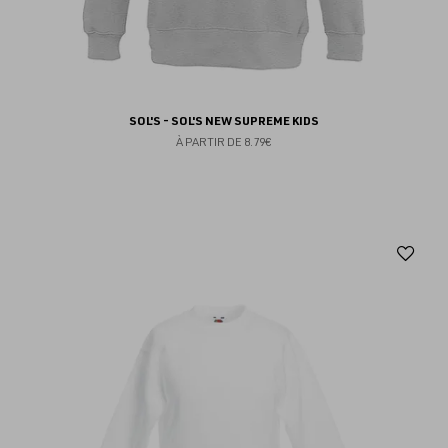
SOL'S - SOL'S NEW SUPREME KIDS
À PARTIR DE
8.79€
Aj
au
fav