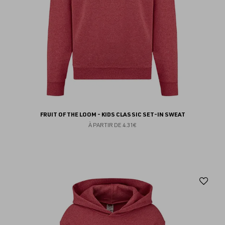
FRUIT OF THE LOOM - KIDS CLASSIC SET-IN SWEAT
À PARTIR DE
4.31€
Aj
au
fav