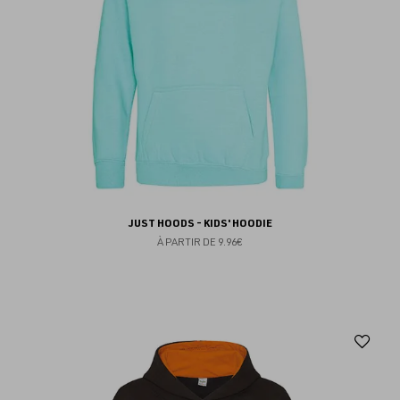
JUST HOODS - KIDS' HOODIE
À PARTIR DE
9.96€
Aj
au