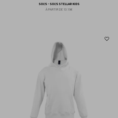
SOL'S - SOL'S STELLAR KIDS
À PARTIR DE
13.15€
Aj
au
fav