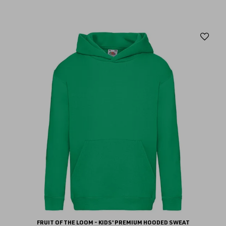
Aj
au
fav
FRUIT OF THE LOOM - KIDS' PREMIUM HOODED SWEAT