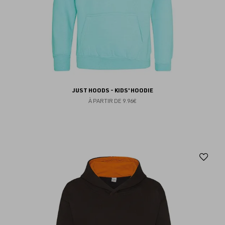
JUST HOODS - KIDS' HOODIE
À PARTIR DE
9.96€
Aj
au
fav