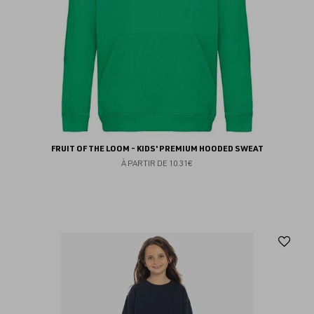
FRUIT OF THE LOOM - KIDS' PREMIUM HOODED SWEAT
À PARTIR DE
10.31€
Aj
au
fav