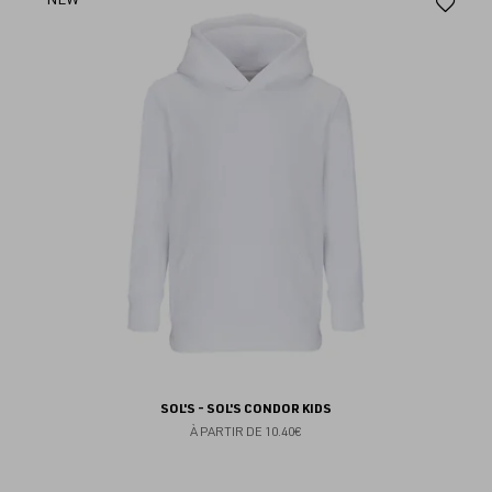
Aj
au
fav
SOL'S - SOL'S CONDOR KIDS
À PARTIR DE
10.40€