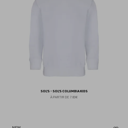
fav
SOL'S - SOL'S COLUMBIA KIDS
À PARTIR DE
7.83€
NEW