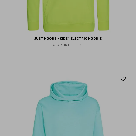
JUST HOODS - KIDS` ELECTRIC HOODIE
À PARTIR DE
11.13€
Aj
au
fav