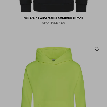
KARIBAN - SWEAT-SHIRT COL ROND ENFANT
À PARTIR DE
7.49€
Aj
au
fav