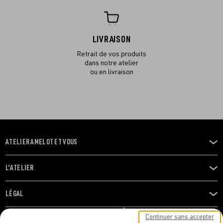
LIVRAISON
Retrait de vos produits
dans notre atelier
ou en livraison
ATELIER AMELOT ET VOUS
OUVRIR
LE
MENU
L'ATELIER
OUVRIR
LE
MENU
LÉGAL
OUVRIR
LE
RESTONS EN CONTACT ! ABONNEZ-VOUS À NOTRE
Continuer sans accepter
MENU
NEWSLETTER