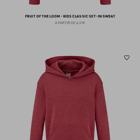
FRUIT OF THE LOOM - KIDS CLASSIC SET-IN SWEAT
À PARTIR DE
4.31€
Aj
au
fav