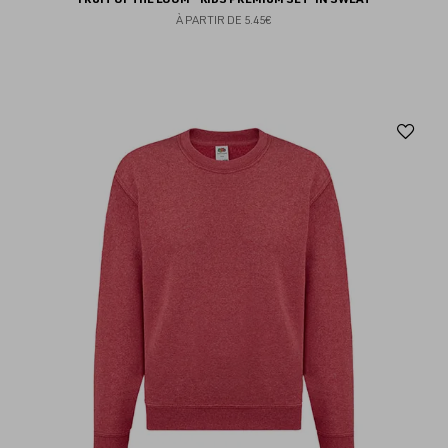
À PARTIR DE
5.45€
Aj
au
fav