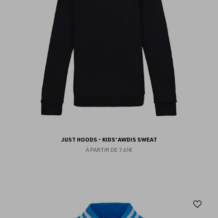
JUST HOODS - KIDS' AWDIS SWEAT
À PARTIR DE
7.61€
Aj