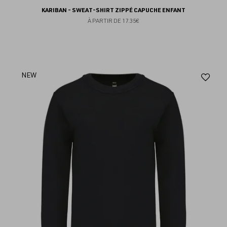
KARIBAN - SWEAT-SHIRT ZIPPÉ CAPUCHE ENFANT
À PARTIR DE
17.35€
Aj
NEW
au
fav