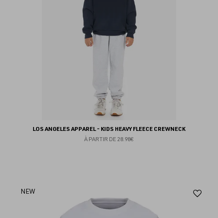
LOS ANGELES APPAREL - KIDS HEAVY FLEECE CREWNECK
À PARTIR DE
28.98€
Aj
NEW
au