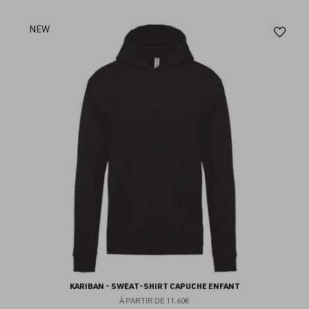
Aj
NEW
au
fav
KARIBAN - SWEAT-SHIRT CAPUCHE ENFANT
À PARTIR DE
11.60€