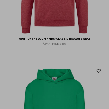
FRUIT OF THE LOOM - KIDS' CLASSIC RAGLAN SWEAT
À PARTIR DE
6.10€
Aj
au
fav