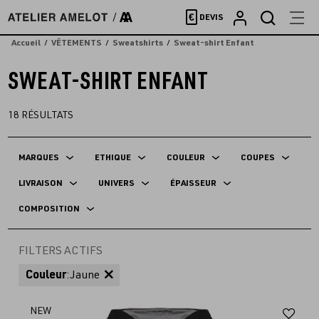
Accèder
€
DEVIS
directement
au
Accueil
VÊTEMENTS
Sweatshirts
Sweat-shirt Enfant
contenu
SWEAT-SHIRT ENFANT
18
RÉSULTATS
MARQUES
ETHIQUE
COULEUR
COUPES
LIVRAISON
UNIVERS
ÉPAISSEUR
COMPOSITION
FILTERS ACTIFS
Couleur
:
Jaune
Aj
NEW